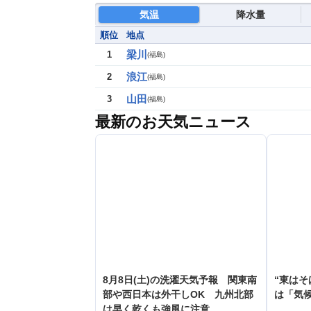
気温
降水量
順位
地点
梁川
1
(
福島
)
浪江
2
(
福島
)
山田
3
(
福島
)
最新のお天気ニュース
8月8日(土)の洗濯天気予報 関東南
“東はそ
部や西日本は外干しOK 九州北部
は「気
は早く乾くも強風に注意