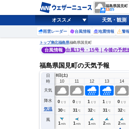
福島県国見町
32
/
25
オススメ
天気・観測
雨雲レーダー
台風情報
地震情報
警
トップ
東北
福島県
福島県国見町
台風情報
台風13号・15号｜今後の予想
福島県国見町の天気予報
日
8日(土)
6
7
8
9
10
11
12
13
14
時
天気
降水
0
0
0
0
0
1
1
0
ミリ
ミリ
ミリ
ミリ
ミリ
ミリ
ミリ
ミリ
ミリ
気温
27
28
29
29
30
31
32
31
32
℃
℃
℃
℃
℃
℃
℃
℃
℃
風
1
1
1
1
1
1
1
2
2
m/s
m/s
m/s
m/s
m/s
m/s
m/s
m/s
m/s