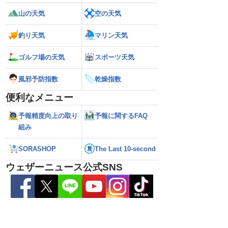
山の天気
空の天気
釣り天気
マリン天気
ゴルフ場の天気
スポーツ天気
風邪予防指数
乾燥指数
便利なメニュー
26】今後の進路は？北日
【台風13号 2026】雨風の影響はいつま
【お盆休みの天気2
予報精度向上の取り
予報に関するFAQ
る可能性も（7日22時
で続く？／ウェザーニュース気象予報士
注意 後半は急な雷
解説（7日22時情報）
組み
SORASHOP
The Last 10-second
ウェザーニュース公式SNS