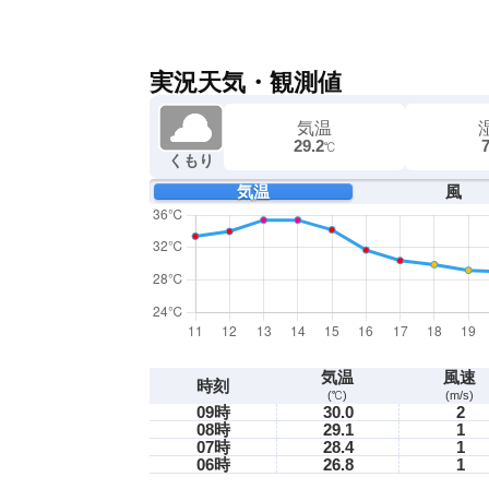
実況天気・観測値
気温
29.2
℃
くもり
気温
風
気温
風速
時刻
(℃)
(m/s)
09時
30.0
2
08時
29.1
1
07時
28.4
1
06時
26.8
1