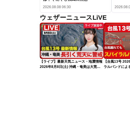
2026.08.08 06:30
2026.08.
ウェザーニュースLiVE
ライブ放送中
【ライブ】最新天気ニュース・地震情報
【台風13号 2
2026年8月8日(土) 沖縄・奄美は大荒れ
ラルバンドによ
の天気が続く／令和8年熊本地震情報
報）
〈ウェザーニュースLiVEサンシャイン・
魚住茉由／山口剛央〉