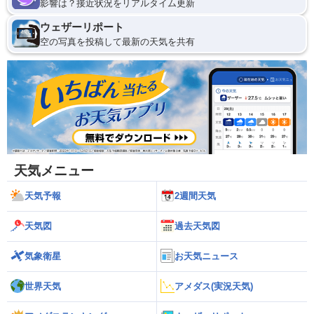
影響は？接近状況をリアルタイム更新
ウェザーリポート
空の写真を投稿して最新の天気を共有
天気メニュー
天気予報
2週間天気
天気図
過去天気図
気象衛星
お天気ニュース
世界天気
アメダス(実況天気)