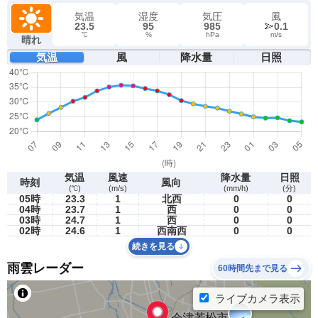
気温
湿度
気圧
風
23.5
95
985
0.1
℃
%
hPa
m/s
晴れ
気温
風
降水量
日照
気温
風速
降水量
日照
時刻
風向
(℃)
(m/s)
(mm/h)
(分)
05時
23.3
1
北西
0
0
04時
23.7
1
西
0
0
03時
24.7
1
西
0
0
02時
24.6
1
西南西
0
0
続きを見る
雨雲レーダー
60時間先まで見る