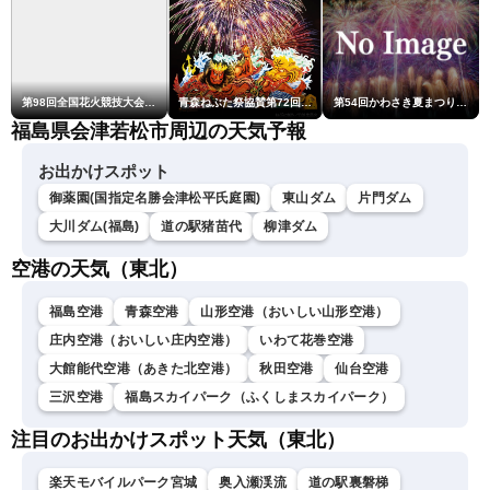
第98回全国花火競技大会「大曲の花火」
青森ねぶた祭協賛第72回青森花火大会
第54回かわさき夏まつり花火大会「おらが自慢のでっかい花火」
福島県会津若松市周辺の天気予報
お出かけスポット
御薬園(国指定名勝会津松平氏庭園)
東山ダム
片門ダム
大川ダム(福島)
道の駅猪苗代
柳津ダム
空港の天気（東北）
福島空港
青森空港
山形空港（おいしい山形空港）
庄内空港（おいしい庄内空港）
いわて花巻空港
大館能代空港（あきた北空港）
秋田空港
仙台空港
三沢空港
福島スカイパーク（ふくしまスカイパーク）
注目のお出かけスポット天気（東北）
楽天モバイルパーク宮城
奥入瀬渓流
道の駅裏磐梯