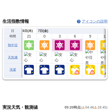
生活指数情報
アイコンの説明
日
6日(木)
7日(金)
21
0
3
6
9
12
時間
熱中症
天気痛
洗濯
実況天気・観測値
05:20時点
(
04:46
18:45
)