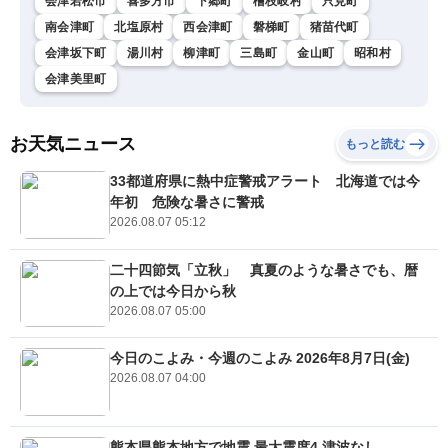
会津若松市
喜多方市
下郷町
檜枝岐村
只見町
南会津町
北塩原村
西会津町
磐梯町
猪苗代町
会津坂下町
湯川村
柳津町
三島町
金山町
昭和村
会津美里町
お天気ニュース
もっと読む
33都道府県に熱中症警戒アラート 北海道では今
年初 危険な暑さに警戒
2026.08.07 05:12
二十四節気「立秋」 真夏のような暑さでも、暦
の上では今日から秋
2026.08.07 05:00
今日のこよみ・今週のこよみ 2026年8月7日(金)
2026.08.07 04:00
熊本県熊本地方で地震 最大震度4 津波なし