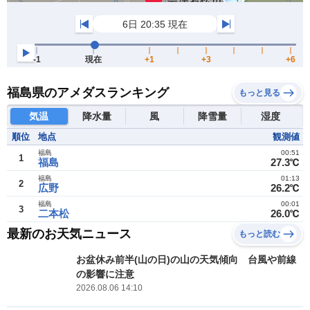
福島県のアメダスランキング
もっと見る
気温
降水量
風
降雪量
湿度
順位
地点
観測値
福島
00:51
1
福島
27.3℃
福島
01:13
2
広野
26.2℃
福島
00:01
3
二本松
26.0℃
最新のお天気ニュース
もっと読む
お盆休み前半(山の日)の山の天気傾向 台風や前線
の影響に注意
2026.08.06 14:10