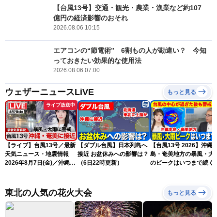
【台風13号】交通・観光・農業・漁業など約107
億円の経済影響のおそれ
2026.08.06 10:15
エアコンの“節電術” 6割もの人が勘違い？ 今知
っておきたい効果的な使用法
2026.08.06 07:00
ウェザーニュースLiVE
もっと見る
ライブ放送中
【ライブ】台風13号／最新
【ダブル台風】日本列島へ
【台風13号 2026】沖縄
天気ニュース・地震情報
接近 お盆休みへの影響は？
島・奄美地方の暴風・大
2026年8月7日(金)／沖縄・
（6日22時更新）
のピークはいつまで続く
奄美は台風による暴風雨に
（6日18時更新）
厳重警戒〈ウェザーニュー
スLiVEモーニング・松本真
東北の人気の花火大会
もっと見る
央／有賀哲夫〉