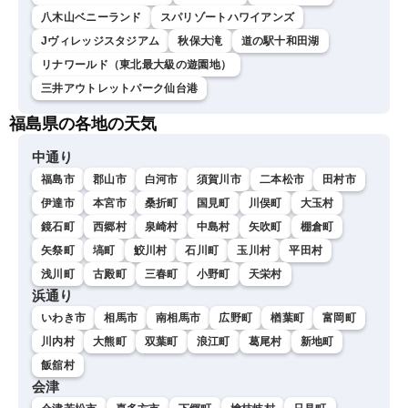
八木山ベニーランド
スパリゾートハワイアンズ
Jヴィレッジスタジアム
秋保大滝
道の駅十和田湖
リナワールド（東北最大級の遊園地）
三井アウトレットパーク仙台港
福島県の各地の天気
中通り
福島市
郡山市
白河市
須賀川市
二本松市
田村市
伊達市
本宮市
桑折町
国見町
川俣町
大玉村
鏡石町
西郷村
泉崎村
中島村
矢吹町
棚倉町
矢祭町
塙町
鮫川村
石川町
玉川村
平田村
浅川町
古殿町
三春町
小野町
天栄村
浜通り
いわき市
相馬市
南相馬市
広野町
楢葉町
富岡町
川内村
大熊町
双葉町
浪江町
葛尾村
新地町
飯舘村
会津