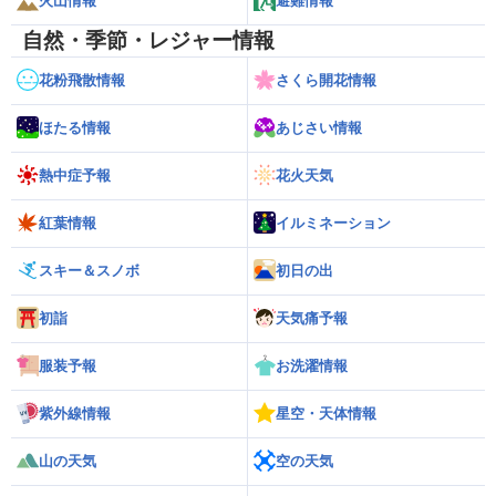
火山情報
避難情報
自然・季節・レジャー情報
花粉飛散情報
さくら開花情報
ほたる情報
あじさい情報
熱中症予報
花火天気
紅葉情報
イルミネーション
スキー＆スノボ
初日の出
初詣
天気痛予報
服装予報
お洗濯情報
紫外線情報
星空・天体情報
山の天気
空の天気