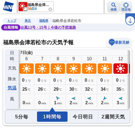
福島県会津若松市
36
/
24
検索
現在地
雨雲レーダー
台風情報
地震情報
警報・注意報
2週間天気
ラ
福島県会津若松市
トップ
東北
福島県
台風情報
台風13号・15号｜今後の予想進路
福島県会津若松市の天気予報
最新見解
日
7日(金)
5
6
7
8
9
10
11
12
時
天気
降水
0
0
0
0
0
0
0
0
0
ミリ
ミリ
ミリ
ミリ
ミリ
ミリ
ミリ
ミリ
気温
24
25
26
29
30
32
34
35
3
℃
℃
℃
℃
℃
℃
℃
℃
風
1
0
0
1
2
2
2
3
3
m/s
m/s
m/s
m/s
m/s
m/s
m/s
m/s
5分毎
1時間毎
今日明日
2週間天気