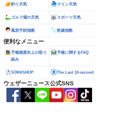
釣り天気
マリン天気
ゴルフ場の天気
スポーツ天気
風邪予防指数
乾燥指数
便利なメニュー
予報精度向上の取り
予報に関するFAQ
組み
6】台風13号による熊本
【雨情報】西〜東日本太平洋側は台風の
【台風15号 202
SORASHOP
The Last 10-second
7日9時更新）
影響で強雨 九州では大雨のおそれ
接近のおそれ（7日
ウェザーニュース公式SNS