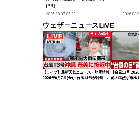
[PR]
2026.08.07 07:23
2026.08.
ウェザーニュースLiVE
ライブ放送中
【ライブ】最新天気ニュース・地震情報
【台風13号 2
2026年8月7日(金)／台風13号が沖縄・奄
前の猛烈な雨風 最
美に最接近へ 令和8年熊本地震情報
測 吹き返しも
〈ウェザーニュースLiVEコーヒータイ
ム・江川清音／有賀哲夫〉