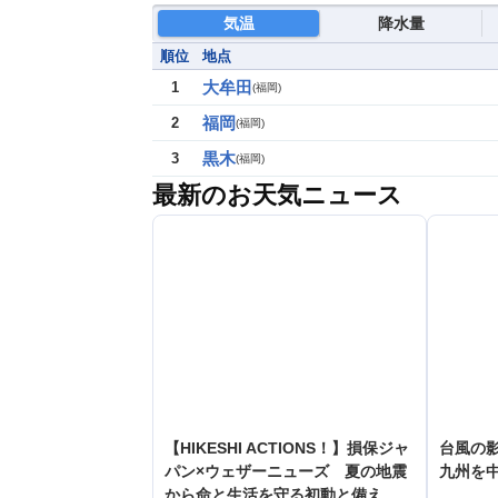
気温
降水量
順位
地点
大牟田
1
(
福岡
)
福岡
2
(
福岡
)
黒木
3
(
福岡
)
最新のお天気ニュース
【HIKESHI ACTIONS！】損保ジャ
台風の
パン×ウェザーニューズ 夏の地震
九州を
から命と生活を守る初動と備え