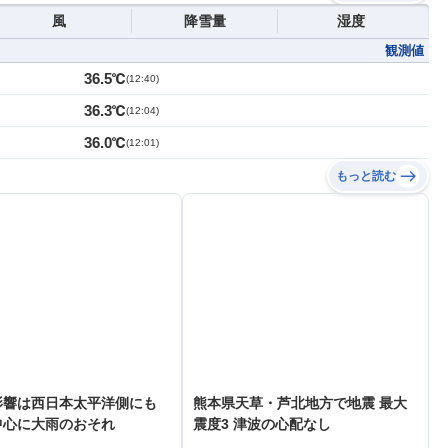
風
降雪量
湿度
観測値
36.5℃
(
12:40
)
36.3℃
(
12:04
)
36.0℃
(
12:01
)
もっと読む
影響は西日本太平洋側にも
熊本県天草・芦北地方で地震 最大
中心に大雨のおそれ
震度3 津波の心配なし