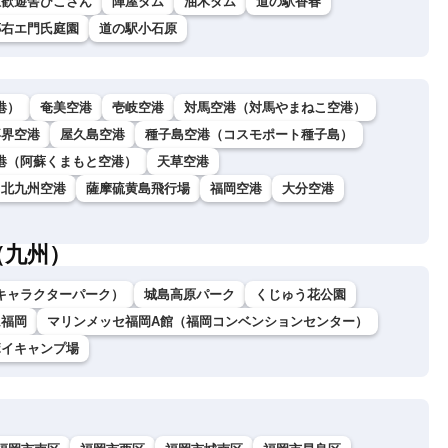
駅歓遊舎ひこさん
陣屋ダム
油木ダム
道の駅香春
傳右エ門氏庭園
道の駅小石原
港）
奄美空港
壱岐空港
対馬空港（対馬やまねこ空港）
喜界空港
屋久島空港
種子島空港（コスモポート種子島）
港（阿蘇くまもと空港）
天草空港
北九州空港
薩摩硫黄島飛行場
福岡空港
大分空港
（九州）
キャラクターパーク）
城島高原パーク
くじゅう花公園
ム福岡
マリンメッセ福岡A館（福岡コンベンションセンター）
ボイキャンプ場