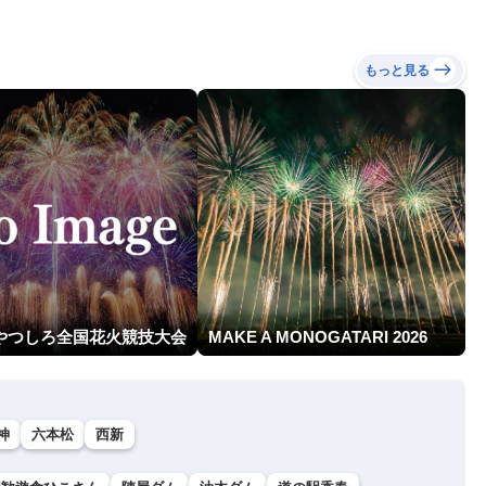
もっと見る
回やつしろ全国花火競技大会
MAKE A MONOGATARI 2026
神
六本松
西新