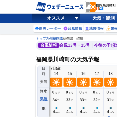
福岡県川崎町
34
/
28
オススメ
天気・観測
雨雲レーダー
台風情報
地震情報
警
トップ
九州
福岡県
福岡県川崎町
台風情報
台風13号・15号｜今後の予想
福岡県川崎町の天気予報
日
7日(金)
10
11
12
13
14
15
16
17
18
時
天気
降水
0
0
0
0
0
0
0
0
ミリ
ミリ
ミリ
ミリ
ミリ
ミリ
ミリ
ミリ
ミリ
気温
31
31
32
33
34
33
33
32
31
℃
℃
℃
℃
℃
℃
℃
℃
℃
風
3
4
4
4
4
4
4
4
4
m/s
m/s
m/s
m/s
m/s
m/s
m/s
m/s
m/s