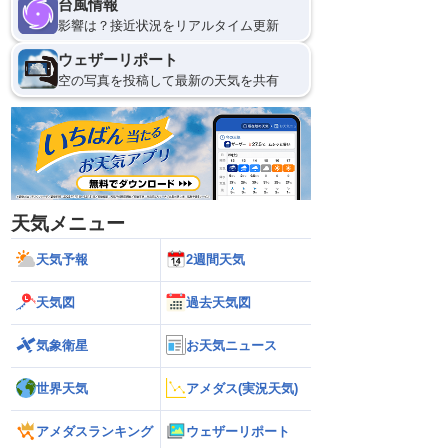
台風情報
影響は？接近状況をリアルタイム更新
ウェザーリポート
空の写真を投稿して最新の天気を共有
天気メニュー
天気予報
2週間天気
天気図
過去天気図
気象衛星
お天気ニュース
世界天気
アメダス(実況天気)
アメダスランキング
ウェザーリポート