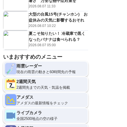
暑さ 万全な熱中症対策を
2026.08.07 11:33
大型の台風15号(チャンホン) お
盆休みの天気に影響するおそれ
2026.08.07 10:22
夏こそ知りたい！ 冷蔵庫で黒く
なったバナナは食べられる？
2026.08.07 05:00
いまおすすめのメニュー
雨雲レーダー
現在の雨雲の動きと60時間先の予報
2週間天気
2週間先までの天気・気温を掲載
アメダス
アメダスの最新情報をチェック
ライブカメラ
全国2500地点の空の様子