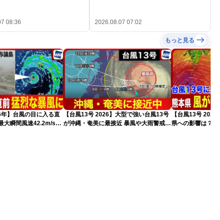
07 08:36
2026.08.07 07:02
もっと見る
026年】台風の目に入る直
【台風13号 2026】大型で強い台風13号
【台風13号 202
大瞬間風速42.2m/s観
が沖縄・奄美に最接近 暴風や大雨警戒
県への影響は？（
猛烈な暴風になるおそれ
（7日10時現在）