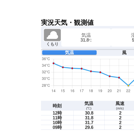
実況天気・観測値
気温
31.8
℃
くもり
気温
風
気温
風速
時刻
(℃)
(m/s)
12時
30.8
2
11時
31.8
2
10時
31.7
2
09時
29.6
2