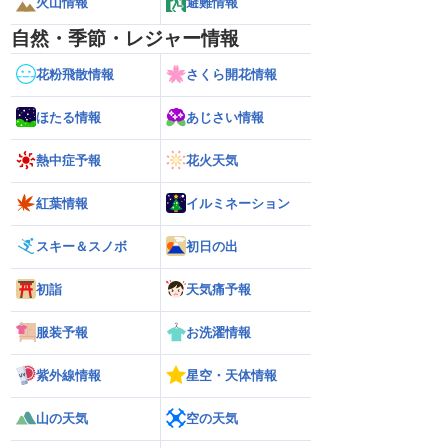
火山情報
避難情報
自然・季節・レジャー情報
花粉飛散情報
さくら開花情報
ほたる情報
あじさい情報
熱中症予報
花火天気
紅葉情報
イルミネーション
スキー＆スノボ
初日の出
初詣
天気痛予報
服装予報
お洗濯情報
紫外線情報
星空・天体情報
山の天気
空の天気