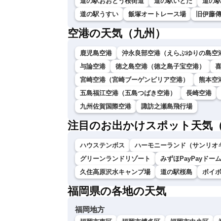
道の駅おおとう桜街道
道の駅いとだ
道の
道の駅うすい
飯塚オートレース場
旧伊藤
空港の天気（九州）
鹿児島空港
沖永良部空港（えらぶゆりの島空
与論空港
徳之島空港（徳之島子宝空港）
宮崎空港（宮崎ブーゲンビリア空港）
熊本空
五島福江空港（五島つばき空港）
長崎空港
九州佐賀国際空港
諏訪之瀬島飛行場
注目のお出かけスポット天気
ハウステンボス
ハーモニーランド（サンリオ
グリーンランドリゾート
みずほPayPayドー
久住高原沢水キャンプ場
道の駅桜島
ボイ
福岡県の各地の天気
福岡地方