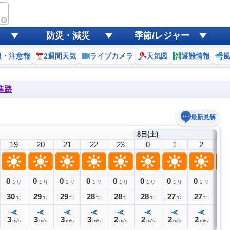
防災・減災
季節/レジャー
報・注意報
2週間天気
ライブカメラ
天気図
避難情報
進路
最新見解
8日(土)
19
20
21
22
23
0
1
2
3
0
0
0
0
0
0
0
0
0
ミリ
ミリ
ミリ
ミリ
ミリ
ミリ
ミリ
ミリ
30
29
29
28
28
28
27
27
27
℃
℃
℃
℃
℃
℃
℃
℃
3
3
3
3
2
2
2
2
2
m/s
m/s
m/s
m/s
m/s
m/s
m/s
m/s
m