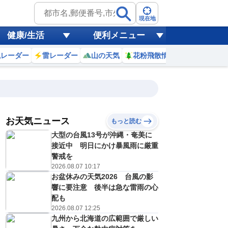
現在地
健康/生活
便利メニュー
風レーダー
雷レーダー
山の天気
花粉飛散情報
世界天気
お天気ニュース
もっと読む
大型の台風13号が沖縄・奄美に
4
5
6
7
8
9
10
11
接近中 明日にかけ暴風雨に厳重
警戒を
2026.08.07 10:17
お盆休みの天気2026 台風の影
0
0
0
0
0
0
0
0
ミリ
ミリ
ミリ
ミリ
ミリ
ミリ
ミリ
ミリ
ミリ
響に要注意 後半は急な雷雨の心
27
27
27
27
28
30
31
32
℃
℃
℃
℃
℃
℃
℃
℃
℃
配も
2026.08.07 12:25
2
2
2
3
3
3
3
4
九州から北海道の広範囲で厳しい
/s
m/s
m/s
m/s
m/s
m/s
m/s
m/s
m/s