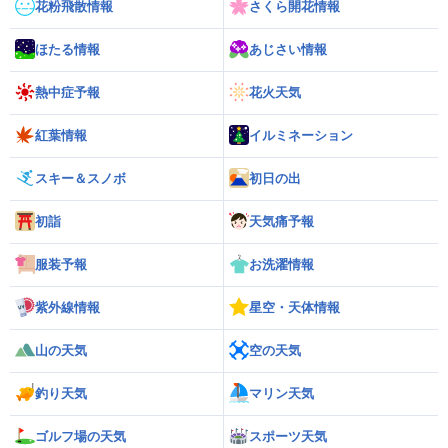
花粉飛散情報
さくら開花情報
ほたる情報
あじさい情報
熱中症予報
花火天気
紅葉情報
イルミネーション
スキー＆スノボ
初日の出
初詣
天気痛予報
服装予報
お洗濯情報
紫外線情報
星空・天体情報
山の天気
空の天気
釣り天気
マリン天気
ゴルフ場の天気
スポーツ天気