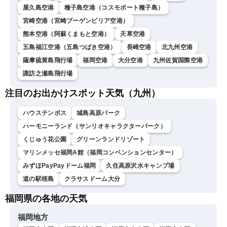
屋久島空港
種子島空港（コスモポート種子島）
宮崎空港（宮崎ブーゲンビリア空港）
熊本空港（阿蘇くまもと空港）
天草空港
五島福江空港（五島つばき空港）
長崎空港
北九州空港
薩摩硫黄島飛行場
福岡空港
大分空港
九州佐賀国際空港
諏訪之瀬島飛行場
注目のお出かけスポット天気（九州）
ハウステンボス
城島高原パーク
ハーモニーランド（サンリオキャラクターパーク）
くじゅう花公園
グリーンランドリゾート
マリンメッセ福岡A館（福岡コンベンションセンター）
みずほPayPayドーム福岡
久住高原沢水キャンプ場
道の駅桜島
クラサスドーム大分
福岡県の各地の天気
福岡地方