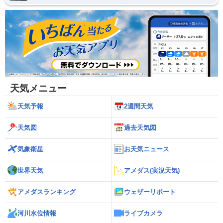
天気メニュー
天気予報
2週間天気
天気図
過去天気図
気象衛星
お天気ニュース
世界天気
アメダス(実況天気)
アメダスランキング
ウェザーリポート
河川水位情報
ライブカメラ