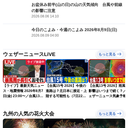
お盆休み前半(山の日)の山の天気傾向 台風や前線
の影響に注意
2026.08.06 14:10
今日のこよみ・今週のこよみ 2026年8月9日(日)
2026.08.09 04:00
ウェザーニュースLiVE
もっと見る
ライブ放送中
【ライブ】最新天気ニュー
【台風15号 2026】今後の
【台風13号 2026】雨風
ス・地震情報 2026年8月7
進路は？北日本に接近・上
影響はいつまで続く？／
日(金) 23:00〜／台風13号
陸する可能性も（7日22時
ェザーニュース気象予報
の影響長引く 〈ウェザーニ
情報）
解説（7日22時情報）
ュースLiVE・川畑玲〉
九州の人気の花火大会
もっと見る