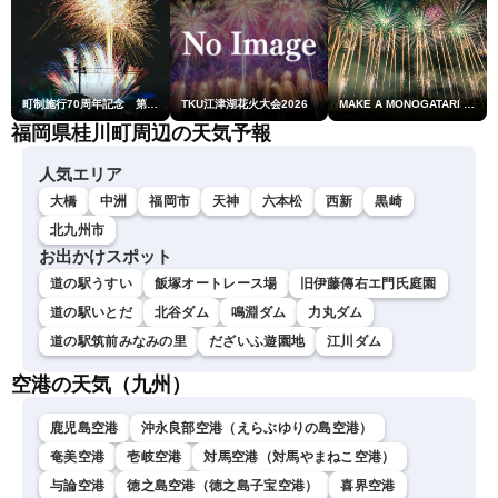
町制施行70周年記念 第48回南種子町ロケット祭
TKU江津湖花火大会2026
MAKE A MONOGATARI 2026
福岡県桂川町周辺の天気予報
人気エリア
大橋
中洲
福岡市
天神
六本松
西新
黒崎
北九州市
お出かけスポット
道の駅うすい
飯塚オートレース場
旧伊藤傳右エ門氏庭園
道の駅いとだ
北谷ダム
鳴淵ダム
力丸ダム
道の駅筑前みなみの里
だざいふ遊園地
江川ダム
空港の天気（九州）
鹿児島空港
沖永良部空港（えらぶゆりの島空港）
奄美空港
壱岐空港
対馬空港（対馬やまねこ空港）
与論空港
徳之島空港（徳之島子宝空港）
喜界空港