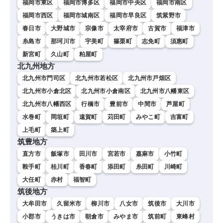
福岡市東区
福岡市博多区
福岡市中央区
福岡市南区
福岡市西区
福岡市城南区
福岡市早良区
筑紫野市
春日市
大野城市
宗像市
太宰府市
古賀市
福津市
糸島市
那珂川市
宇美町
篠栗町
志免町
須惠町
新宮町
久山町
粕屋町
北九州地方
北九州市門司区
北九州市若松区
北九州市戸畑区
北九州市小倉北区
北九州市小倉南区
北九州市八幡東区
北九州市八幡西区
行橋市
豊前市
中間市
芦屋町
水巻町
岡垣町
遠賀町
苅田町
みやこ町
吉富町
上毛町
築上町
筑豊地方
直方市
飯塚市
田川市
宮若市
嘉麻市
小竹町
鞍手町
桂川町
香春町
添田町
糸田町
川崎町
大任町
赤村
福智町
筑後地方
大牟田市
久留米市
柳川市
八女市
筑後市
大川市
小郡市
うきは市
朝倉市
みやま市
筑前町
東峰村