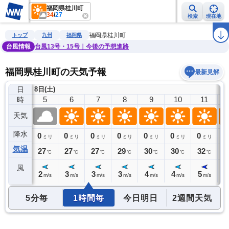
福岡県桂川町
34
/
27
検索
現在地
雨雲レーダー
台風情報
地震情報
警報・注意報
2週間天気
ラ
福岡県桂川町
トップ
九州
福岡県
台風情報
台風13号・15号｜今後の予想進路
福岡県桂川町の天気予報
最新見解
日
8日(土)
4
5
6
7
8
9
10
11
時
天気
降水
0
0
0
0
0
0
0
0
0
ミリ
ミリ
ミリ
ミリ
ミリ
ミリ
ミリ
ミリ
気温
28
27
27
27
29
30
30
32
3
℃
℃
℃
℃
℃
℃
℃
℃
風
2
2
3
3
3
4
4
5
5
m/s
m/s
m/s
m/s
m/s
m/s
m/s
m/s
5分毎
1時間毎
今日明日
2週間天気