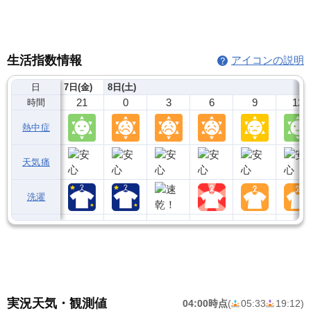
生活指数情報
アイコンの説明
日
7日(金)
8日(土)
21
0
3
6
9
12
時間
熱中症
天気痛
洗濯
実況天気・観測値
04:00時点
(
05:33
19:12
)