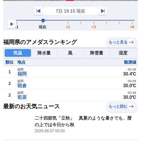
福岡県のアメダスランキング
もっと見る
気温
降水量
風
降雪量
湿度
順位
地点
観測値
福岡
00:36
1
福岡
30.4℃
福岡
00:06
2
朝倉
30.0℃
福岡
00:46
2
前原
30.0℃
最新のお天気ニュース
もっと読む
二十四節気「立秋」 真夏のような暑さでも、暦
の上では今日から秋
2026.08.07 05:00