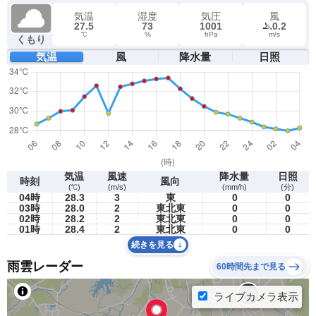
気温
湿度
気圧
風
27.5
73
1001
0.2
℃
%
hPa
m/s
くもり
気温
風
降水量
日照
気温
風速
降水量
日照
時刻
風向
(℃)
(m/s)
(mm/h)
(分)
04時
28.3
3
東
0
0
03時
28.0
2
東北東
0
0
02時
28.2
2
東北東
0
0
01時
28.4
2
東北東
0
0
続きを見る
雨雲レーダー
60時間先まで見る