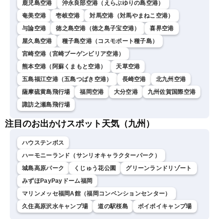
鹿児島空港
沖永良部空港（えらぶゆりの島空港）
奄美空港
壱岐空港
対馬空港（対馬やまねこ空港）
与論空港
徳之島空港（徳之島子宝空港）
喜界空港
屋久島空港
種子島空港（コスモポート種子島）
宮崎空港（宮崎ブーゲンビリア空港）
熊本空港（阿蘇くまもと空港）
天草空港
五島福江空港（五島つばき空港）
長崎空港
北九州空港
薩摩硫黄島飛行場
福岡空港
大分空港
九州佐賀国際空港
諏訪之瀬島飛行場
注目のお出かけスポット天気（九州）
ハウステンボス
ハーモニーランド（サンリオキャラクターパーク）
城島高原パーク
くじゅう花公園
グリーンランドリゾート
みずほPayPayドーム福岡
マリンメッセ福岡A館（福岡コンベンションセンター）
久住高原沢水キャンプ場
道の駅桜島
ボイボイキャンプ場