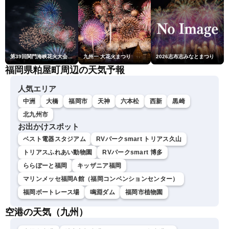
第39回関門海峡花火大会(門司側)
九州一 大花火まつり
2026志布志みなとまつり
福岡県粕屋町周辺の天気予報
人気エリア
中洲
大橋
福岡市
天神
六本松
西新
黒崎
北九州市
お出かけスポット
ベスト電器スタジアム
RVパークsmart トリアス久山
トリアスふれあい動物園
RVパークsmart 博多
ららぽーと福岡
キッザニア福岡
マリンメッセ福岡A館（福岡コンベンションセンター）
福岡ボートレース場
鳴淵ダム
福岡市植物園
空港の天気（九州）