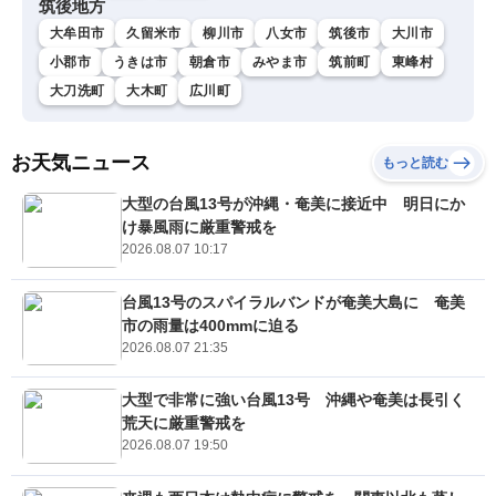
筑後地方
大牟田市
久留米市
柳川市
八女市
筑後市
大川市
小郡市
うきは市
朝倉市
みやま市
筑前町
東峰村
大刀洗町
大木町
広川町
お天気ニュース
もっと読む
大型の台風13号が沖縄・奄美に接近中 明日にか
け暴風雨に厳重警戒を
2026.08.07 10:17
台風13号のスパイラルバンドが奄美大島に 奄美
市の雨量は400mmに迫る
2026.08.07 21:35
大型で非常に強い台風13号 沖縄や奄美は長引く
荒天に厳重警戒を
2026.08.07 19:50