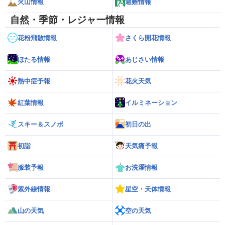
火山情報
避難情報
自然・季節・レジャー情報
花粉飛散情報
さくら開花情報
ほたる情報
あじさい情報
熱中症予報
花火天気
紅葉情報
イルミネーション
スキー＆スノボ
初日の出
初詣
天気痛予報
服装予報
お洗濯情報
紫外線情報
星空・天体情報
山の天気
空の天気