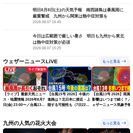
明日8月8日(土)の天気予報 南西諸島は暴風雨に
厳重警戒 九州から関東は熱中症対策を
2026.08.07 16:45
今日は広範囲で厳しい暑さ 明日も九州から東北
は熱中症対策が必須
2026.08.07 15:25
ウェザーニュースLiVE
もっと見る
ライブ放送中
【ライブ】最新天気ニュー
【台風15号 2026】今後の
【台風13号 2026】雨風
ス・地震情報 2026年8月7
進路は？北日本に接近・上
影響はいつまで続く？／
日(金) 23:00〜／台風13号
陸する可能性も（7日22時
ェザーニュース気象予報
の影響長引く 〈ウェザーニ
情報）
解説（7日22時情報）
ュースLiVE・川畑玲〉
九州の人気の花火大会
もっと見る