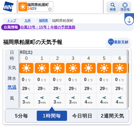
福岡県粕屋町
34
/
29
検索
現在地
雨雲レーダー
台風情報
地震情報
警報・注意報
2週間天気
ラ
福岡県粕屋町
トップ
九州
福岡県
台風情報
台風13号・15号｜今後の予想進路
福岡県粕屋町の天気予報
最新見解
日
7日(金)
8日(土)
23
0
1
2
3
4
5
6
時
天気
降水
0
0
0
0
0
0
0
0
0
ミリ
ミリ
ミリ
ミリ
ミリ
ミリ
ミリ
ミリ
気温
29
29
29
29
29
29
29
29
2
℃
℃
℃
℃
℃
℃
℃
℃
風
3
3
3
3
3
4
4
4
4
m/s
m/s
m/s
m/s
m/s
m/s
m/s
m/s
5分毎
1時間毎
今日明日
2週間天気