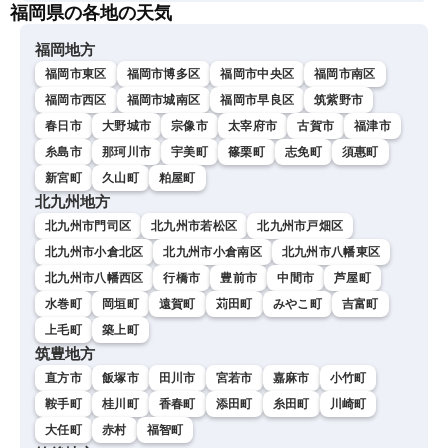
福岡県の各地の天気
福岡地方
福岡市東区
福岡市博多区
福岡市中央区
福岡市南区
福岡市西区
福岡市城南区
福岡市早良区
筑紫野市
春日市
大野城市
宗像市
太宰府市
古賀市
福津市
糸島市
那珂川市
宇美町
篠栗町
志免町
須惠町
新宮町
久山町
粕屋町
北九州地方
北九州市門司区
北九州市若松区
北九州市戸畑区
北九州市小倉北区
北九州市小倉南区
北九州市八幡東区
北九州市八幡西区
行橋市
豊前市
中間市
芦屋町
水巻町
岡垣町
遠賀町
苅田町
みやこ町
吉富町
上毛町
築上町
筑豊地方
直方市
飯塚市
田川市
宮若市
嘉麻市
小竹町
鞍手町
桂川町
香春町
添田町
糸田町
川崎町
大任町
赤村
福智町