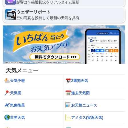
影響は？接近状況をリアルタイム更新
ウェザーリポート
空の写真を投稿して最新の天気を共有
天気メニュー
天気予報
2週間天気
天気図
過去天気図
気象衛星
お天気ニュース
世界天気
アメダス(実況天気)