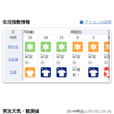
生活指数情報
アイコンの説明
日
7日(金)
8日(土)
15
18
21
0
3
6
時間
熱中症
天気痛
洗濯
実況天気・観測値
23:40時点
(
05:33
19:14
)