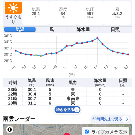
気温
湿度
気圧
風
29.1
64
997
3.2
うすぐも
℃
%
hPa
m/s
り
気温
風
降水量
日照
気温
風速
降水量
日照
時刻
風向
(℃)
(m/s)
(mm/h)
(分)
23時
30.1
5
東
0
-
22時
30.4
5
東
0
-
21時
30.7
6
東南東
0
-
20時
31.1
6
東
0
-
続きを見る
雨雲レーダー
60時間先まで見る