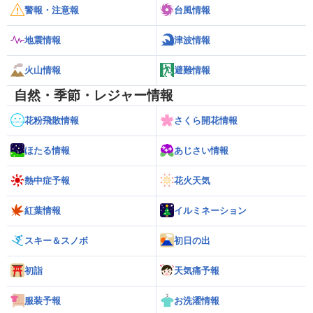
警報・注意報
台風情報
地震情報
津波情報
火山情報
避難情報
自然・季節・レジャー情報
花粉飛散情報
さくら開花情報
ほたる情報
あじさい情報
熱中症予報
花火天気
紅葉情報
イルミネーション
スキー＆スノボ
初日の出
初詣
天気痛予報
服装予報
お洗濯情報