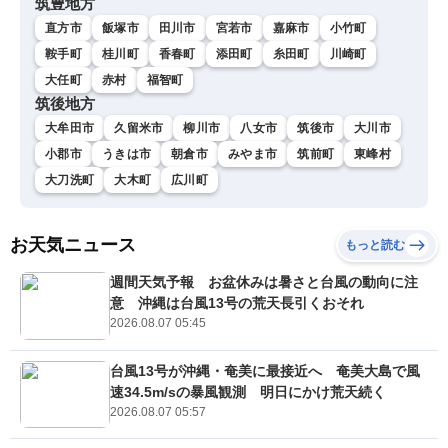
筑豊地方
直方市
飯塚市
田川市
宮若市
嘉麻市
小竹町
鞍手町
桂川町
香春町
添田町
糸田町
川崎町
大任町
赤村
福智町
筑後地方
大牟田市
久留米市
柳川市
八女市
筑後市
大川市
小郡市
うきは市
朝倉市
みやま市
筑前町
東峰村
大刀洗町
大木町
広川町
お天気ニュース
もっと読む
週間天気予報 お盆休みは暑さと台風の動向に注
意 沖縄は台風13号の荒天長引くおそれ
2026.08.07 05:45
台風13号が沖縄・奄美に最接近へ 奄美大島で風
速34.5m/sの暴風観測 明日にかけ荒天続く
2026.08.07 05:57