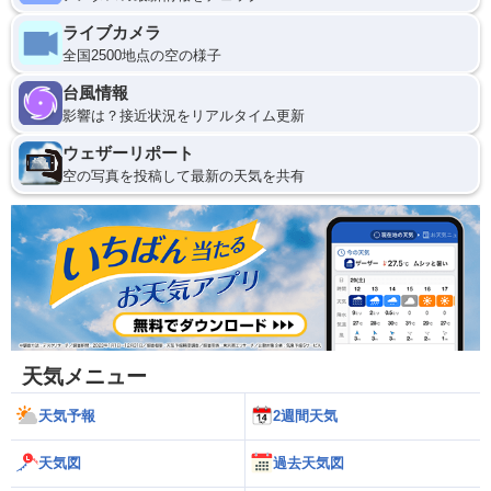
ライブカメラ
全国2500地点の空の様子
台風情報
影響は？接近状況をリアルタイム更新
ウェザーリポート
空の写真を投稿して最新の天気を共有
天気メニュー
天気予報
2週間天気
天気図
過去天気図