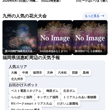
2026年8月7日(金)／沖縄・
（6日22時更新）
のピークはいつまで続く
奄美は台風による暴風雨に
（6日18時更新）
厳重警戒〈ウェザーニュー
スLiVEモーニング・松本真
九州の人気の花火大会
もっと見る
央／有賀哲夫〉
第39回関門海峡花火大会(門司側)
2026志布志みなとまつり
第39回やつしろ全国花火競技大会
福岡県須惠町周辺の天気予報
人気エリア
大橋
中洲
福岡市
天神
六本松
西新
黒崎
北九州市
お出かけスポット
ベスト電器スタジアム
鳴淵ダム
北谷ダム
ららぽーと福岡
キッザニア福岡
トリアスふれあい動物園
RVパークsmart トリアス久山
だざいふ遊園地