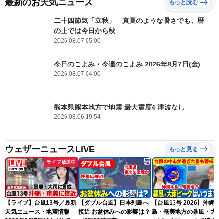
最新のお天気ニュース
もっと読む
二十四節気「立秋」 真夏のような暑さでも、暦
の上では今日から秋
2026.08.07 05:00
今日のこよみ・今週のこよみ 2026年8月7日(金)
2026.08.07 04:00
熊本県熊本地方で地震 最大震度4 津波なし
2026.08.06 19:54
ウェザーニュースLiVE
もっと見る
ライブ放送中
【ライブ】台風13号／最新
【ダブル台風】日本列島へ
【台風13号 2026】沖縄
天気ニュース・地震情報
接近 お盆休みへの影響は？
島・奄美地方の暴風・大