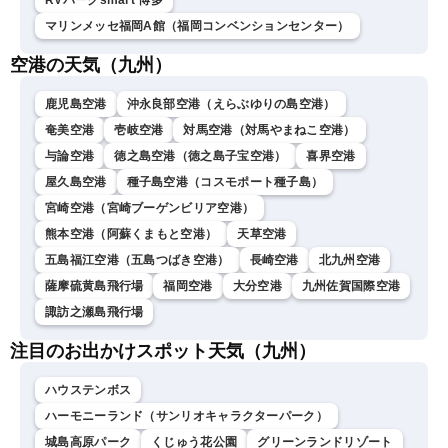
RVパークsmart 博多
マリンメッセ福岡A館（福岡コンベンションセンター）
空港の天気（九州）
鹿児島空港
沖永良部空港（えらぶゆりの島空港）
奄美空港
壱岐空港
対馬空港（対馬やまねこ空港）
与論空港
徳之島空港（徳之島子宝空港）
喜界空港
屋久島空港
種子島空港（コスモポート種子島）
宮崎空港（宮崎ブーゲンビリア空港）
熊本空港（阿蘇くまもと空港）
天草空港
五島福江空港（五島つばき空港）
長崎空港
北九州空港
薩摩硫黄島飛行場
福岡空港
大分空港
九州佐賀国際空港
諏訪之瀬島飛行場
注目のお出かけスポット天気（九州）
ハウステンボス
ハーモニーランド（サンリオキャラクターパーク）
城島高原パーク
くじゅう花公園
グリーンランドリゾート