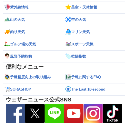
紫外線情報
星空・天体情報
山の天気
空の天気
釣り天気
マリン天気
ゴルフ場の天気
スポーツ天気
風邪予防指数
乾燥指数
便利なメニュー
予報精度向上の取り組み
予報に関するFAQ
SORASHOP
The Last 10-second
ウェザーニュース公式SNS