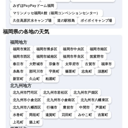
みずほPayPayドーム福岡
マリンメッセ福岡A館（福岡コンベンションセンター）
久住高原沢水キャンプ場
道の駅桜島
ボイボイキャンプ場
福岡県の各地の天気
福岡地方
福岡市東区
福岡市博多区
福岡市中央区
福岡市南区
福岡市西区
福岡市城南区
福岡市早良区
筑紫野市
春日市
大野城市
宗像市
太宰府市
古賀市
福津市
糸島市
那珂川市
宇美町
篠栗町
志免町
須惠町
新宮町
久山町
粕屋町
北九州地方
北九州市門司区
北九州市若松区
北九州市戸畑区
北九州市小倉北区
北九州市小倉南区
北九州市八幡東区
北九州市八幡西区
行橋市
豊前市
中間市
芦屋町
水巻町
岡垣町
遠賀町
苅田町
みやこ町
吉富町
上毛町
築上町