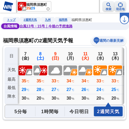
福岡県須惠町
35
/
29
検索
現在地
雨雲レーダー
台風情報
地震情報
警報・注意報
2週間天気
ラ
福岡県須惠町
トップ
2週間天気
九州
福岡県
台風情報
台風13号・15号｜今後の予想進路
福岡県須惠町の2週間天気予報
週間の最新見解
6
7
8
9
10
11
12
13
日
(木)
(金)
(土)
(日)
(月)
(火)
(水)
(木)
(
天気
最高
35
35
35
33
34
34
33
33
3
℃
℃
℃
℃
℃
℃
℃
℃
最低
26
29
28
27
27
26
24
25
2
℃
℃
℃
℃
℃
℃
℃
℃
降水
0
30
20
30
30
30
20
20
3
ミリ
%
%
%
%
%
%
%
5分毎
1時間毎
今日明日
2週間天気