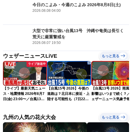
今日のこよみ・今週のこよみ 2026年8月8日(土)
2026.08.08 04:00
大型で非常に強い台風13号 沖縄や奄美は長引く
荒天に厳重警戒を
2026.08.07 19:50
ウェザーニュースLiVE
もっと見る
ライブ放送中
【ライブ】最新天気ニュー
【台風15号 2026】今後の
【台風13号 2026】雨風
ス・地震情報 2026年8月7
進路は？北日本に接近・上
影響はいつまで続く？／
日(金) 23:00〜／台風13号
陸する可能性も（7日22時
ェザーニュース気象予報
の影響長引く 〈ウェザーニ
情報）
解説（7日22時情報）
ュースLiVE・川畑玲〉
九州の人気の花火大会
もっと見る