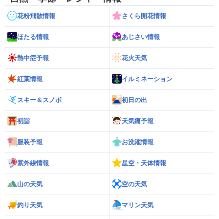
花粉飛散情報
さくら開花情報
ほたる情報
あじさい情報
熱中症予報
花火天気
紅葉情報
イルミネーション
スキー＆スノボ
初日の出
初詣
天気痛予報
服装予報
お洗濯情報
紫外線情報
星空・天体情報
山の天気
空の天気
釣り天気
マリン天気