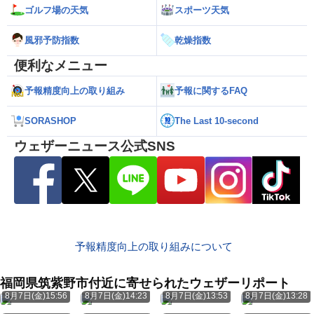
ゴルフ場の天気
スポーツ天気
風邪予防指数
乾燥指数
便利なメニュー
予報精度向上の取り組み
予報に関するFAQ
SORASHOP
The Last 10-second
ウェザーニュース公式SNS
予報精度向上の取り組みについて
福岡県筑紫野市付近に寄せられたウェザーリポート
8月7日(金)15:56
8月7日(金)14:23
8月7日(金)13:53
8月7日(金)13:28