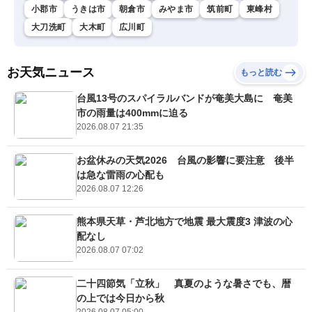
小郡市
うきは市
朝倉市
みやま市
筑前町
東峰村
大刀洗町
大木町
広川町
お天気ニュース
もっと読む
台風13号のスパイラルバンドが奄美大島に 奄美
市の雨量は400mmに迫る
2026.08.07 21:35
お盆休みの天気2026 台風の影響に要注意 後半
は急な雷雨の心配も
2026.08.07 12:26
熊本県天草・芦北地方で地震 最大震度3 津波の心
配なし
2026.08.07 07:02
二十四節気「立秋」 真夏のような暑さでも、暦
の上では今日から秋
2026.08.07 05:00