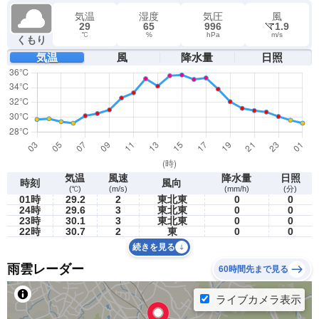
気温
湿度
気圧
風
29
65
996
1.9
℃
%
hPa
m/s
くもり
気温
風
降水量
日照
気温
風速
降水量
日照
時刻
風向
(℃)
(m/s)
(mm/h)
(分)
01時
29.2
2
東北東
0
0
24時
29.6
3
東北東
0
0
23時
30.1
3
東北東
0
0
22時
30.7
2
東
0
0
続きを見る
雨雲レーダー
60時間先まで見る