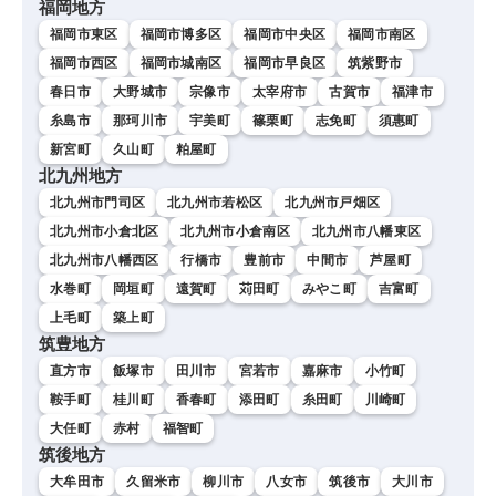
福岡地方
福岡市東区
福岡市博多区
福岡市中央区
福岡市南区
福岡市西区
福岡市城南区
福岡市早良区
筑紫野市
春日市
大野城市
宗像市
太宰府市
古賀市
福津市
糸島市
那珂川市
宇美町
篠栗町
志免町
須惠町
新宮町
久山町
粕屋町
北九州地方
北九州市門司区
北九州市若松区
北九州市戸畑区
北九州市小倉北区
北九州市小倉南区
北九州市八幡東区
北九州市八幡西区
行橋市
豊前市
中間市
芦屋町
水巻町
岡垣町
遠賀町
苅田町
みやこ町
吉富町
上毛町
築上町
筑豊地方
直方市
飯塚市
田川市
宮若市
嘉麻市
小竹町
鞍手町
桂川町
香春町
添田町
糸田町
川崎町
大任町
赤村
福智町
筑後地方
大牟田市
久留米市
柳川市
八女市
筑後市
大川市