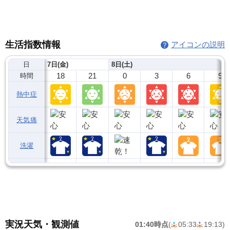
生活指数情報
アイコンの説明
日
7日(金)
8日(土)
18
21
0
3
6
9
時間
熱中症
天気痛
洗濯
実況天気・観測値
01:40時点
(
05:33
19:13
)