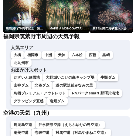
町制施行70周年記念 第48回南種子町ロケット祭
MAKE A MONOGATARI 2026
第39回関門海峡花火大会(門司側)
福岡県筑紫野市周辺の天気予報
人気エリア
大橋
福岡市
中洲
天神
六本松
西新
黒崎
北九州市
お出かけスポット
だざいふ遊園地
大野城いこいの森キャンプ場
牛頸ダム
山神ダム
北谷ダム
道の駅筑前みなみの里
鳥栖プレミアム・アウトレット
RVパークsmart 那珂川清滝
グランピング五感
南畑ダム
空港の天気（九州）
鹿児島空港
沖永良部空港（えらぶゆりの島空港）
奄美空港
壱岐空港
対馬空港（対馬やまねこ空港）