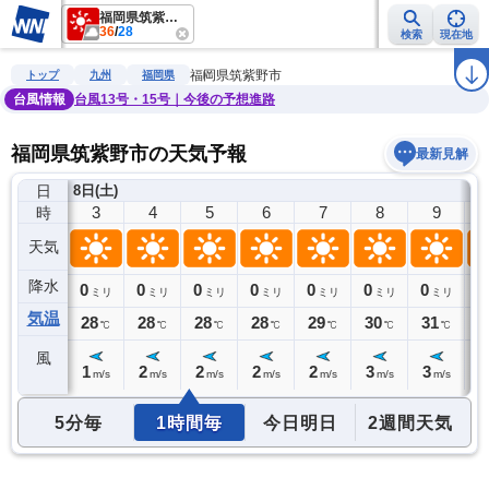
福岡県筑紫野市
36
/
28
検索
現在地
雨雲レーダー
台風情報
地震情報
警報・注意報
2週間天気
ラ
福岡県筑紫野市
トップ
九州
福岡県
台風情報
台風13号・15号｜今後の予想進路
福岡県筑紫野市の天気予報
最新見解
日
8日(土)
2
3
4
5
6
7
8
9
時
天気
降水
0
0
0
0
0
0
0
0
0
ミリ
ミリ
ミリ
ミリ
ミリ
ミリ
ミリ
ミリ
気温
29
28
28
28
28
29
30
31
3
℃
℃
℃
℃
℃
℃
℃
℃
風
1
1
2
2
2
2
3
3
4
m/s
m/s
m/s
m/s
m/s
m/s
m/s
m/s
5分毎
1時間毎
今日明日
2週間天気