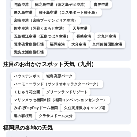
与論空港
徳之島空港（徳之島子宝空港）
喜界空港
屋久島空港
種子島空港（コスモポート種子島）
宮崎空港（宮崎ブーゲンビリア空港）
熊本空港（阿蘇くまもと空港）
天草空港
五島福江空港（五島つばき空港）
長崎空港
北九州空港
薩摩硫黄島飛行場
福岡空港
大分空港
九州佐賀国際空港
諏訪之瀬島飛行場
注目のお出かけスポット天気（九州）
ハウステンボス
城島高原パーク
ハーモニーランド（サンリオキャラクターパーク）
くじゅう花公園
グリーンランドリゾート
マリンメッセ福岡A館（福岡コンベンションセンター）
みずほPayPayドーム福岡
久住高原沢水キャンプ場
道の駅桜島
クラサスドーム大分
福岡県の各地の天気