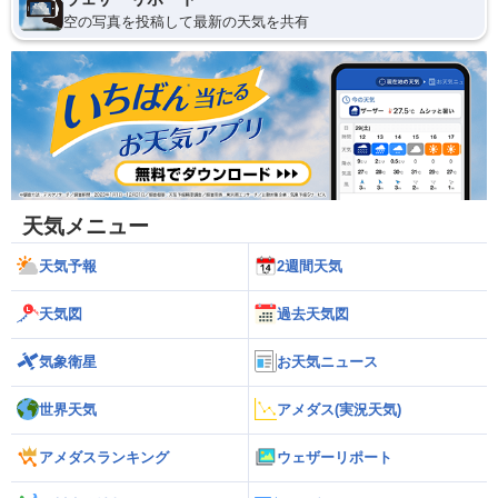
空の写真を投稿して最新の天気を共有
天気メニュー
天気予報
2週間天気
天気図
過去天気図
気象衛星
お天気ニュース
世界天気
アメダス(実況天気)
アメダスランキング
ウェザーリポート