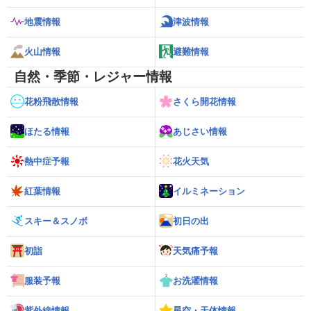
地震情報
津波情報
火山情報
避難情報
自然・季節・レジャー情報
花粉飛散情報
さくら開花情報
ほたる情報
あじさい情報
熱中症予報
花火天気
紅葉情報
イルミネーション
スキー＆スノボ
初日の出
初詣
天気痛予報
服装予報
お洗濯情報
紫外線情報
星空・天体情報