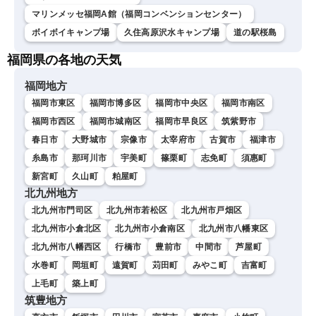
マリンメッセ福岡A館（福岡コンベンションセンター）
ボイボイキャンプ場
久住高原沢水キャンプ場
道の駅桜島
福岡県の各地の天気
福岡地方
福岡市東区
福岡市博多区
福岡市中央区
福岡市南区
福岡市西区
福岡市城南区
福岡市早良区
筑紫野市
春日市
大野城市
宗像市
太宰府市
古賀市
福津市
糸島市
那珂川市
宇美町
篠栗町
志免町
須惠町
新宮町
久山町
粕屋町
北九州地方
北九州市門司区
北九州市若松区
北九州市戸畑区
北九州市小倉北区
北九州市小倉南区
北九州市八幡東区
北九州市八幡西区
行橋市
豊前市
中間市
芦屋町
水巻町
岡垣町
遠賀町
苅田町
みやこ町
吉富町
上毛町
築上町
筑豊地方