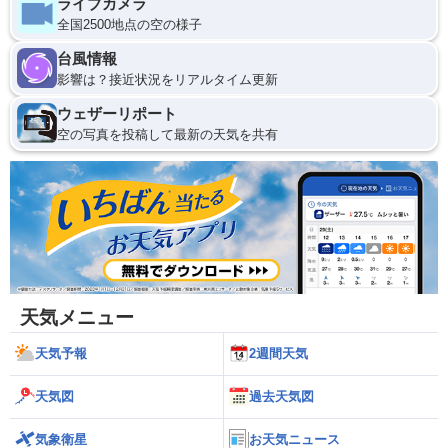
ライブカメラ
全国2500地点の空の様子
台風情報
影響は？接近状況をリアルタイム更新
ウェザーリポート
空の写真を投稿して最新の天気を共有
天気メニュー
天気予報
2週間天気
天気図
過去天気図
気象衛星
お天気ニュース