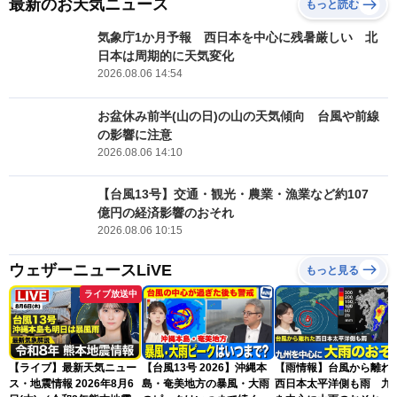
最新のお天気ニュース
もっと読む
気象庁1か月予報 西日本を中心に残暑厳しい 北
日本は周期的に天気変化
2026.08.06 14:54
お盆休み前半(山の日)の山の天気傾向 台風や前線
の影響に注意
2026.08.06 14:10
【台風13号】交通・観光・農業・漁業など約107
億円の経済影響のおそれ
2026.08.06 10:15
ウェザーニュースLiVE
もっと見る
ライブ放送中
【ライブ】最新天気ニュー
【台風13号 2026】沖縄本
【雨情報】台風から離れ
ス・地震情報 2026年8月6
島・奄美地方の暴風・大雨
西日本太平洋側も雨 九