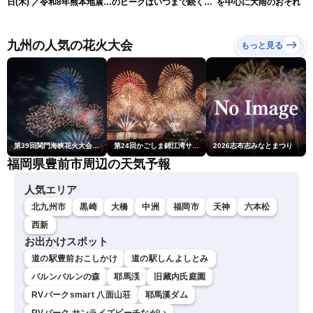
日(木) ／令和8年熊本地震情
のピークはいつまで続く？
を中心に大雨のおそれ
報 沖縄・奄美を台風13号
（6日18時更新）
が直撃〈ウェザーニュース
LiVEムーン・駒木結衣／本
九州の人気の花火大会
もっと見る
田竜也〉
第39回関門海峡花火大会(門司側)
第24回かごしま錦江湾サマーナイト大花火大会
2026志布志みなとまつり
福岡県豊前市周辺の天気予報
人気エリア
北九州市
黒崎
大橋
中洲
福岡市
天神
六本松
西新
お出かけスポット
道の駅豊前おこしかけ
道の駅しんよしとみ
バルンバルンの森
耶馬渓
旧藏内氏庭園
RVパークsmart 八面山荘
耶馬溪ダム