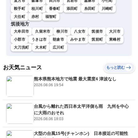
直方市
飯塚市
田川市
宮若市
嘉麻市
小竹町
鞍手町
桂川町
香春町
添田町
糸田町
川崎町
大任町
赤村
福智町
筑後地方
大牟田市
久留米市
柳川市
八女市
筑後市
大川市
小郡市
うきは市
朝倉市
みやま市
筑前町
東峰村
大刀洗町
大木町
広川町
お天気ニュース
もっと読む
熊本県熊本地方で地震 最大震度4 津波なし
2026.08.06 19:54
台風から離れた西日本太平洋側も雨 九州を中心
に大雨のおそれ
2026.08.06 18:03
大型の台風15号(チャンホン) 日本接近の可能性