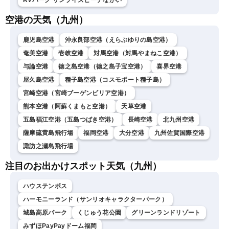
RVパーク サンライズビーチながい
空港の天気（九州）
鹿児島空港
沖永良部空港（えらぶゆりの島空港）
奄美空港
壱岐空港
対馬空港（対馬やまねこ空港）
与論空港
徳之島空港（徳之島子宝空港）
喜界空港
屋久島空港
種子島空港（コスモポート種子島）
宮崎空港（宮崎ブーゲンビリア空港）
熊本空港（阿蘇くまもと空港）
天草空港
五島福江空港（五島つばき空港）
長崎空港
北九州空港
薩摩硫黄島飛行場
福岡空港
大分空港
九州佐賀国際空港
諏訪之瀬島飛行場
注目のお出かけスポット天気（九州）
ハウステンボス
ハーモニーランド（サンリオキャラクターパーク）
城島高原パーク
くじゅう花公園
グリーンランドリゾート
みずほPayPayドーム福岡