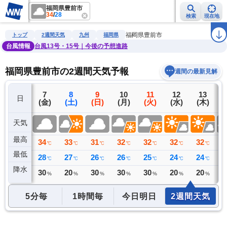
福岡県豊前市
34
/
28
検索
現在地
雨雲レーダー
台風情報
地震情報
警報・注意報
2週間天気
ラ
福岡県豊前市
トップ
2週間天気
九州
福岡県
台風情報
台風13号・15号｜今後の予想進路
福岡県豊前市の2週間天気予報
週間の最新見解
6
7
8
9
10
11
12
13
日
(木)
(金)
(土)
(日)
(月)
(火)
(水)
(木)
(
天気
最高
34
34
33
31
32
32
32
32
3
℃
℃
℃
℃
℃
℃
℃
℃
最低
28
28
27
26
26
25
24
24
2
℃
℃
℃
℃
℃
℃
℃
℃
降水
0
30
20
30
30
30
20
20
3
ミリ
%
%
%
%
%
%
%
5分毎
1時間毎
今日明日
2週間天気