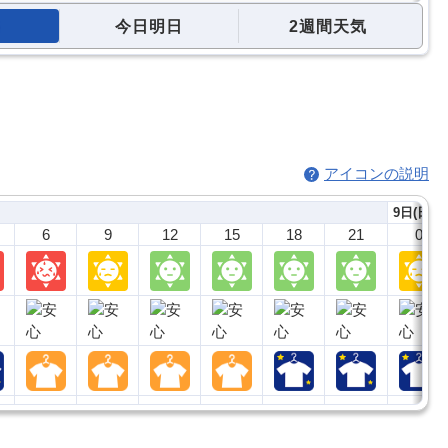
今日明日
2週間天気
アイコンの説明
9日(日)
6
9
12
15
18
21
0