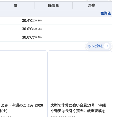
風
降雪量
湿度
観測値
30.4℃
(
00:36
)
30.0℃
(
00:06
)
30.0℃
(
00:46
)
もっと読む
よみ・今週のこよみ 2026
大型で非常に強い台風13号 沖縄
(土)
や奄美は長引く荒天に厳重警戒を