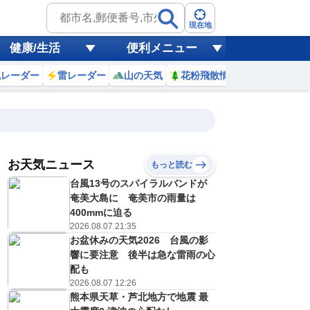
現在地
健康/生活
便利メニュー
風レーダー
雷レーダー
山の天気
花粉飛散情報
世界天気
お天気ニュース
もっと読む
台風13号のスパイラルバンドが
4
15
16
17
18
19
20
21
22
奄美大島に 奄美市の雨量は
400mmに迫る
2026.08.07 21:35
お盆休みの天気2026 台風の影
0
0
0
0
0
0
0
0
リ
ミリ
ミリ
ミリ
ミリ
ミリ
ミリ
ミリ
ミリ
響に要注意 後半は急な雷雨の心
35
34
33
32
32
31
31
30
℃
℃
℃
℃
℃
℃
℃
℃
℃
配も
2026.08.07 12:26
5
4
4
4
4
4
4
3
熊本県天草・芦北地方で地震 最
/s
m/s
m/s
m/s
m/s
m/s
m/s
m/s
m/s