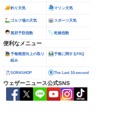
釣り天気
マリン天気
ゴルフ場の天気
スポーツ天気
風邪予防指数
乾燥指数
便利なメニュー
予報精度向上の取り
予報に関するFAQ
026】台風の影響に要
【ゲリラ雷雨】長野県で1時間に約
【台風13号 202
組み
雷雨の心配も
100mmの猛烈な雨／気象防災速報・記
強い」勢力に再発
録的短時間大雨
（7日18時最新情報
SORASHOP
The Last 10-second
ウェザーニュース公式SNS