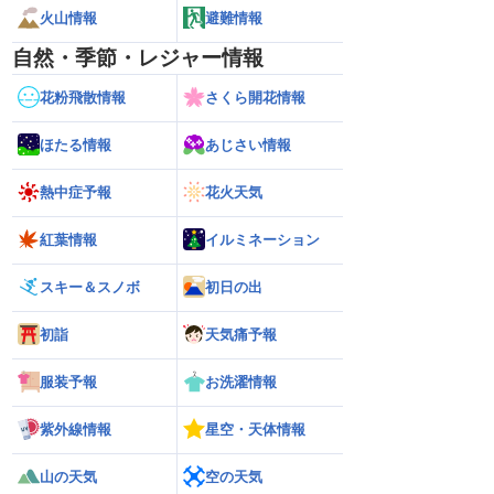
火山情報
避難情報
自然・季節・レジャー情報
花粉飛散情報
さくら開花情報
ほたる情報
あじさい情報
熱中症予報
花火天気
紅葉情報
イルミネーション
スキー＆スノボ
初日の出
初詣
天気痛予報
服装予報
お洗濯情報
紫外線情報
星空・天体情報
山の天気
空の天気