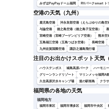
みずほPayPayドーム福岡
RVパークsmart 
空港の天気（九州）
鹿児島空港
沖永良部空港（えらぶゆりの島空
与論空港
徳之島空港（徳之島子宝空港）
宮崎空港（宮崎ブーゲンビリア空港）
熊本空
五島福江空港（五島つばき空港）
長崎空港
九州佐賀国際空港
諏訪之瀬島飛行場
注目のお出かけスポット天気
ハウステンボス
城島高原パーク
ハーモニ
グリーンランドリゾート
マリンメッセ福岡A
久住高原沢水キャンプ場
道の駅桜島
クラ
福岡県の各地の天気
福岡地方
福岡市東区
福岡市博多区
福岡市中央区