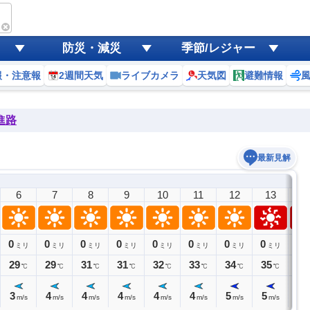
防災・減災
季節/レジャー
報・注意報
2週間天気
ライブカメラ
天気図
避難情報
進路
最新見解
6
7
8
9
10
11
12
13
1
0
0
0
0
0
0
0
0
0
ミリ
ミリ
ミリ
ミリ
ミリ
ミリ
ミリ
ミリ
ミ
29
29
31
31
32
33
34
35
35
℃
℃
℃
℃
℃
℃
℃
℃
3
4
4
4
4
4
5
5
5
m/s
m/s
m/s
m/s
m/s
m/s
m/s
m/s
m