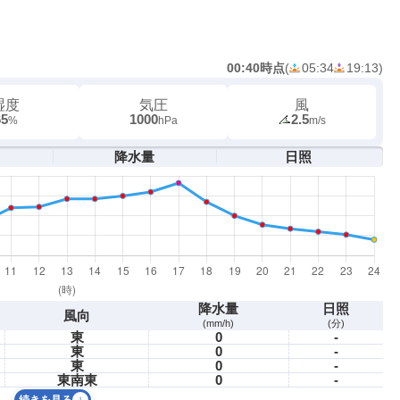
00:40時点
(
05:34
19:13
)
湿度
気圧
風
65
1000
2.5
%
hPa
m/s
降水量
日照
降水量
日照
風向
(mm/h)
(分)
東
0
-
東
0
-
東
0
-
東南東
0
-