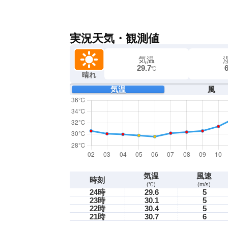
実況天気・観測値
気温
29.7
℃
晴れ
気温
風
気温
風速
時刻
(℃)
(m/s)
24時
29.6
5
23時
30.1
5
22時
30.4
5
21時
30.7
6