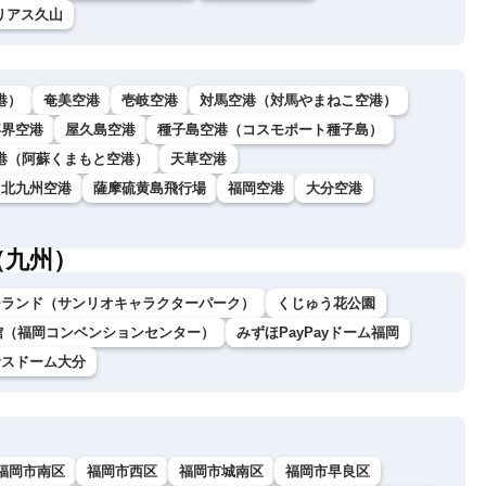
トリアス久山
港）
奄美空港
壱岐空港
対馬空港（対馬やまねこ空港）
喜界空港
屋久島空港
種子島空港（コスモポート種子島）
港（阿蘇くまもと空港）
天草空港
北九州空港
薩摩硫黄島飛行場
福岡空港
大分空港
（九州）
ーランド（サンリオキャラクターパーク）
くじゅう花公園
館（福岡コンベンションセンター）
みずほPayPayドーム福岡
サスドーム大分
福岡市南区
福岡市西区
福岡市城南区
福岡市早良区