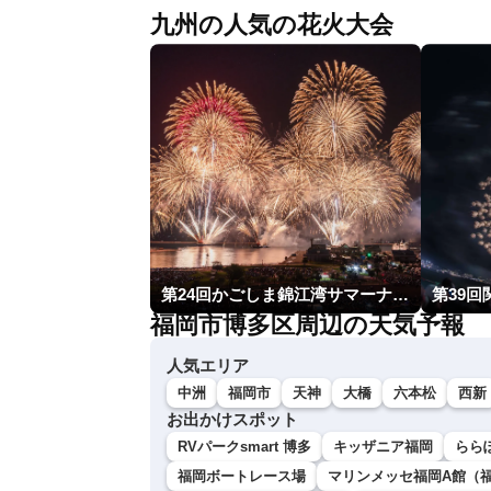
九州の人気の花火大会
第24回かごしま錦江湾サマーナイト大花火大会
第39回
福岡市博多区周辺の天気予報
人気エリア
中洲
福岡市
天神
大橋
六本松
西新
お出かけスポット
RVパークsmart 博多
キッザニア福岡
らら
福岡ボートレース場
マリンメッセ福岡A館（