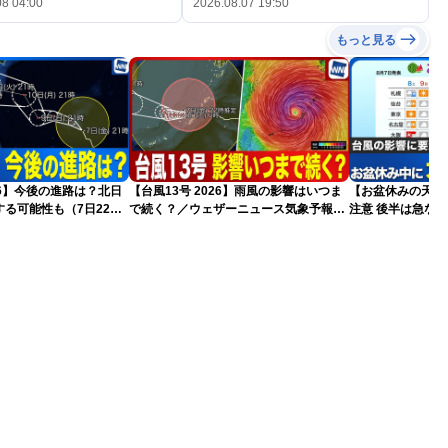
08 04:00
2026.08.07 19:50
もっと見る
026】今後の進路は？北日
【台風13号 2026】雨風の影響はいつま
【お盆休みの天気2
る可能性も（7日22時
で続く？／ウェザーニュース気象予報士
注意 後半は急な
解説（7日22時情報）