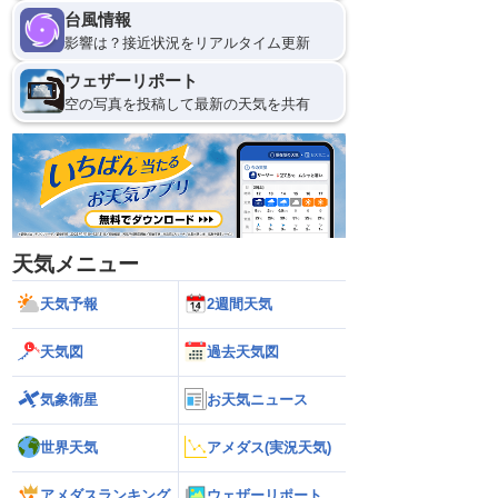
台風情報
影響は？接近状況をリアルタイム更新
ウェザーリポート
空の写真を投稿して最新の天気を共有
天気メニュー
天気予報
2週間天気
天気図
過去天気図
気象衛星
お天気ニュース
世界天気
アメダス(実況天気)
アメダスランキング
ウェザーリポート