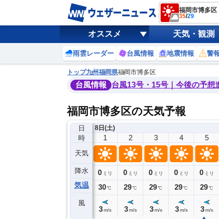
福岡市博多区
35
/
29
オススメ
天気・観測
雨雲レーダー
台風情報
地震情報
警
トップ
九州
福岡県
福岡市博多区
台風情報
台風13号・15号｜今後の予想
福岡市博多区の天気予報
日
7日(金)
8日(土)
21
22
23
0
1
2
3
4
5
時
天気
降水
0
0
0
0
0
0
0
0
ミリ
ミリ
ミリ
ミリ
ミリ
ミリ
ミリ
ミリ
ミリ
気温
1
30
30
30
30
29
29
29
29
℃
℃
℃
℃
℃
℃
℃
℃
℃
風
3
3
3
3
3
3
3
3
3
m/s
m/s
m/s
m/s
m/s
m/s
m/s
m/s
m/s