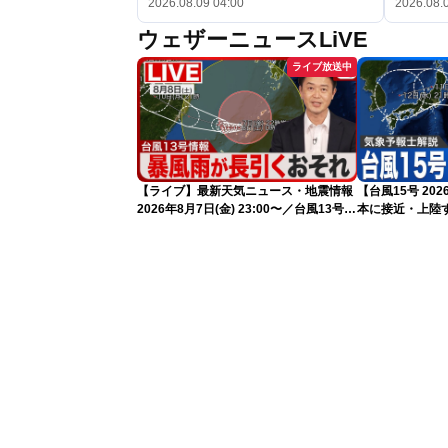
2026.08.09 04:00
2026.08.
ウェザーニュースLiVE
ライブ放送中
【ライブ】最新天気ニュース・地震情報
【台風15号 2
2026年8月7日(金) 23:00〜／台風13号の
本に接近・上陸す
影響長引く 〈ウェザーニュースLiVE・
情報）
川畑玲〉