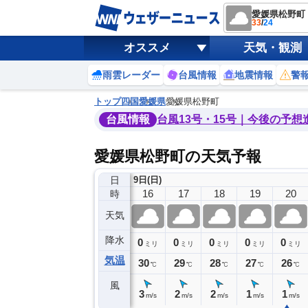
愛媛県松野町
33
/
24
オススメ
天気・観測
雨雲レーダー
台風情報
地震情報
警
トップ
四国
愛媛県
愛媛県松野町
台風情報
台風13号・15号｜今後の予想
愛媛県松野町の天気予報
日
9日(日)
12
13
14
15
16
17
18
19
20
時
天気
降水
0
0
0
0
0
0
0
0
ミリ
ミリ
ミリ
ミリ
ミリ
ミリ
ミリ
ミリ
ミリ
気温
33
33
33
31
30
29
28
27
26
℃
℃
℃
℃
℃
℃
℃
℃
℃
風
2
1
2
3
3
2
2
1
1
m/s
m/s
m/s
m/s
m/s
m/s
m/s
m/s
m/s