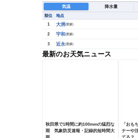
気温
降水量
順位
地点
大洲
1
(
愛媛
)
宇和
2
(
愛媛
)
近永
3
(
愛媛
)
最新のお天気ニュース
秋田県で1時間に約100mmの猛烈な
「おも
雨 気象防災速報・記録的短時間大
ナーや
雨
てる？