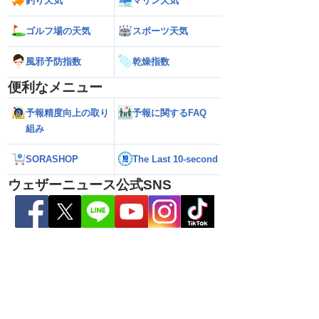
釣り天気
マリン天気
ゴルフ場の天気
スポーツ天気
風邪予防指数
乾燥指数
便利なメニュー
予報精度向上の取り
予報に関するFAQ
組み
2026】台風16号発生
【ゲリラ雷雨情報】東北〜中国地方の広
【台風15号 202
SORASHOP
The Last 10-second
生予想 今後の進路と日
い範囲で急な雷雨に警戒
陸のおそれ 最新の
 12時更新)
（9日6時更新）
ウェザーニュース公式SNS