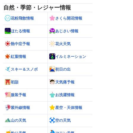
自然・季節・レジャー情報
花粉飛散情報
さくら開花情報
ほたる情報
あじさい情報
熱中症予報
花火天気
紅葉情報
イルミネーション
スキー＆スノボ
初日の出
初詣
天気痛予報
服装予報
お洗濯情報
紫外線情報
星空・天体情報
山の天気
空の天気