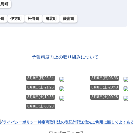
上島町
子町
伊方町
松野町
鬼北町
愛南町
予報精度向上の取り組みについて
8月9日(日)03:54
8月9日(日)03:53
8月8日(土)21:26
8月8日(土)20:48
8月8日(土)19:35
8月8日(土)09:28
8月8日(土)08:28
プライバシーポリシー
特定商取引法の表記
外部送信先
ご利用に際して
よくあ
ウェザーニュース