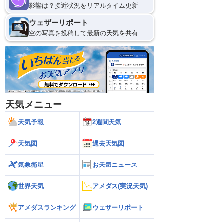
影響は？接近状況をリアルタイム更新
ウェザーリポート
空の写真を投稿して最新の天気を共有
天気メニュー
天気予報
2週間天気
天気図
過去天気図
気象衛星
お天気ニュース
世界天気
アメダス(実況天気)
アメダスランキング
ウェザーリポート