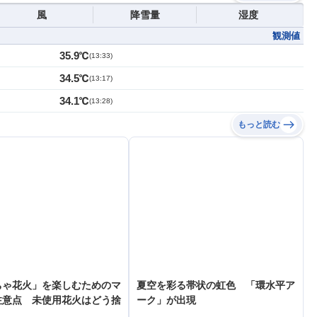
風
降雪量
湿度
観測値
35.9℃
(
13:33
)
34.5℃
(
13:17
)
34.1℃
(
13:28
)
もっと読む
ちゃ花火」を楽しむためのマ
夏空を彩る帯状の虹色 「環水平ア
注意点 未使用花火はどう捨
ーク」が出現