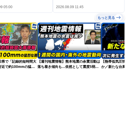
09 05:00
2026.08.09 11:45
もっと見る
田県で「記録的短時間大
【週刊地震情報】熊本地震の余震活動は
【熱帯低気圧情報 
近で約100mmの猛烈
落ち着き傾向も…依然として震度5弱警
か／新たな台風発
戒
本への影響は？(9日