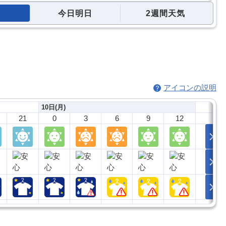
今日明日
2週間天気
アイコンの説明
10日(月)
21
0
3
6
9
12