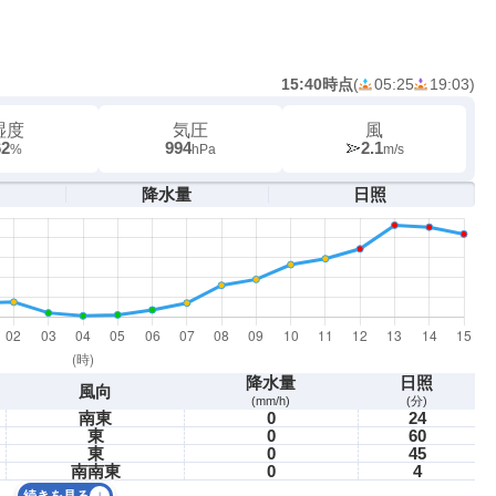
15:40時点
(
05:25
19:03
)
湿度
気圧
風
62
994
2.1
%
hPa
m/s
降水量
日照
降水量
日照
風向
(mm/h)
(分)
南東
0
24
東
0
60
東
0
45
南南東
0
4