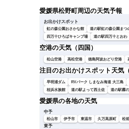
愛媛県松野町周辺の天気予報
お出かけスポット
虹の森公園おさかな館
道の駅虹の森公園まつ
四万十ひろばキャンプ場
道の駅四万十とおわ
空港の天気（四国）
松山空港
高松空港
徳島阿波おどり空港
注目のお出かけスポット天気
早明浦ダム
RVパーク しまなみ海道 大三島
桂浜水族館
道の駅よって西土佐
道の駅霧
愛媛県の各地の天気
中予
松山市
伊予市
東温市
久万高原町
松
東予