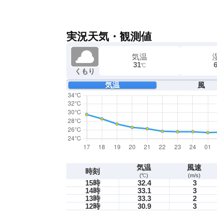
実況天気・観測値
気温
31
℃
くもり
気温
風
気温
風速
時刻
(℃)
(m/s)
15時
32.4
3
14時
33.1
3
13時
33.3
2
12時
30.9
3