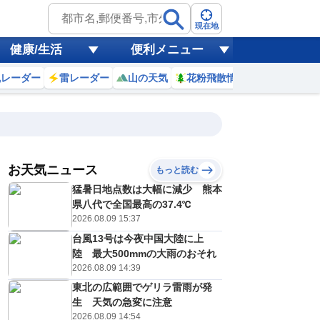
現在地
健康/生活
便利メニュー
風レーダー
雷レーダー
山の天気
花粉飛散情報
世界天気
お天気ニュース
もっと読む
猛暑日地点数は大幅に減少 熊本
6
7
8
9
10
11
12
13
県八代で全国最高の37.4℃
2026.08.09 15:37
台風13号は今夜中国大陸に上
0
0
0
0
0
0
0
0
陸 最大500mmの大雨のおそれ
ミリ
ミリ
ミリ
ミリ
ミリ
ミリ
ミリ
ミリ
ミリ
2026.08.09 14:39
23
23
25
27
30
31
32
33
℃
℃
℃
℃
℃
℃
℃
℃
℃
東北の広範囲でゲリラ雷雨が発
生 天気の急変に注意
0
0
0
0
0
0
1
1
/s
m/s
m/s
m/s
m/s
m/s
m/s
m/s
m/s
2026.08.09 14:54