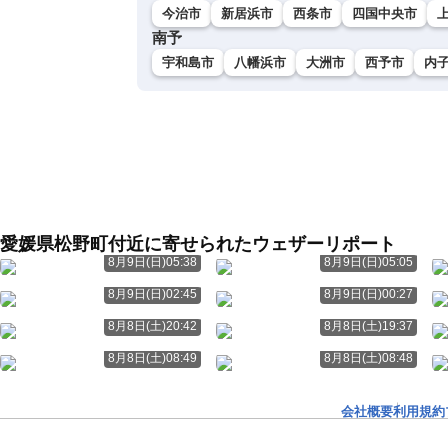
今治市
新居浜市
西条市
四国中央市
南予
宇和島市
八幡浜市
大洲市
西予市
内
愛媛県松野町付近に寄せられたウェザーリポート
8月9日(日)05:38
8月9日(日)05:05
8月9日(日)02:45
8月9日(日)00:27
8月8日(土)20:42
8月8日(土)19:37
8月8日(土)08:49
8月8日(土)08:48
会社概要
利用規約