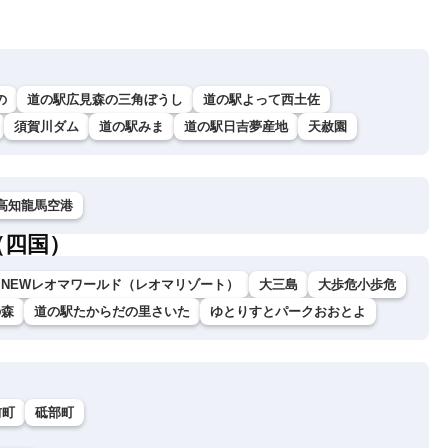
の
道の駅広見森の三角ぼうし
道の駅よって西土佐
須賀川ダム
道の駅みま
道の駅日吉夢産地
天赦園
高知龍馬空港
（四国）
NEWレオマワールド（レオマリゾート）
大三島
大歩危小歩危
の森
道の駅たからだの里さいた
ゆとりすとパークおおとよ
前町
砥部町