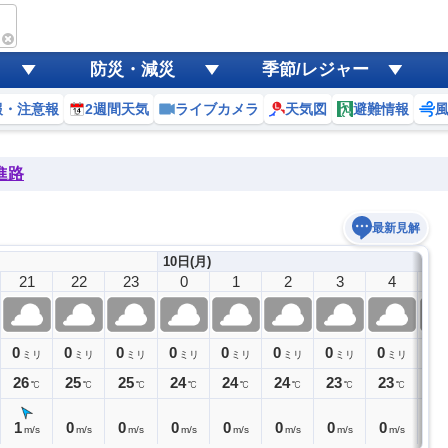
防災・減災
季節/レジャー
報・注意報
2週間天気
ライブカメラ
天気図
避難情報
進路
最新見解
10日(月)
21
22
23
0
1
2
3
4
5
0
0
0
0
0
0
0
0
0
ミリ
ミリ
ミリ
ミリ
ミリ
ミリ
ミリ
ミリ
26
25
25
24
24
24
23
23
23
℃
℃
℃
℃
℃
℃
℃
℃
1
0
0
0
0
0
0
0
0
m/s
m/s
m/s
m/s
m/s
m/s
m/s
m/s
m