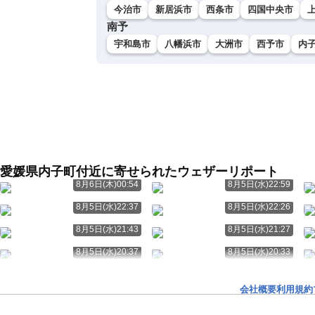
今治市
新居浜市
西条市
四国中央市
南予
宇和島市
八幡浜市
大洲市
西予市
内
愛媛県内子町付近に寄せられたウェザーリポート
8月6日(木)00:54
8月5日(水)22:59
8月5日(水)22:37
8月5日(水)22:26
8月5日(水)21:43
8月5日(水)21:27
8月5日(水)20:37
8月5日(水)20:33
会社概要
利用規約