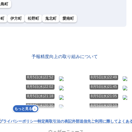
上島町
子町
伊方町
松野町
鬼北町
愛南町
予報精度向上の取り組みについて
8月5日(水)22:52
8月5日(水)22:49
8月5日(水)22:02
8月5日(水)21:45
8月5日(水)21:18
8月5日(水)21:05
8月5日(水)20:30
8月5日(水)20:10
もっと見る
プライバシーポリシー
特定商取引法の表記
外部送信先
ご利用に際して
よくあ
ウェザーニュース