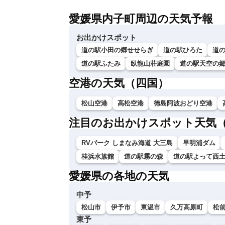
愛媛県内子町周辺の天気予報
お出かけスポット
道の駅小田の郷せせらぎ
道の駅ひろた
道
道の駅ふたみ
臥龍山荘庭園
道の駅天空の
空港の天気（四国）
松山空港
高松空港
徳島阿波おどり空港
注目のお出かけスポット天気
RVパーク しまなみ海道 大三島
早明浦ダム
桂浜水族館
道の駅霧の森
道の駅よって西
愛媛県の各地の天気
中予
松山市
伊予市
東温市
久万高原町
松
東予