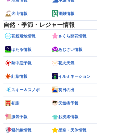
地震情報
津波情報
火山情報
避難情報
自然・季節・レジャー情報
花粉飛散情報
さくら開花情報
ほたる情報
あじさい情報
熱中症予報
花火天気
紅葉情報
イルミネーション
スキー＆スノボ
初日の出
初詣
天気痛予報
服装予報
お洗濯情報
紫外線情報
星空・天体情報