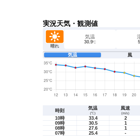
実況天気・観測値
気温
30.9
℃
晴れ
気温
風
気温
風速
時刻
(℃)
(m/s)
10時
33.4
2
09時
30.5
1
08時
27.6
1
07時
25.4
-