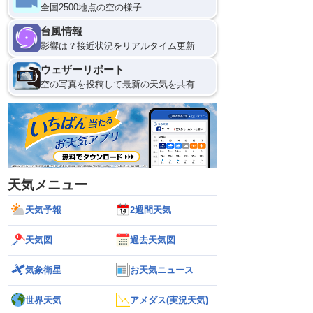
全国2500地点の空の様子
台風情報
影響は？接近状況をリアルタイム更新
ウェザーリポート
空の写真を投稿して最新の天気を共有
天気メニュー
天気予報
2週間天気
天気図
過去天気図
気象衛星
お天気ニュース
世界天気
アメダス(実況天気)