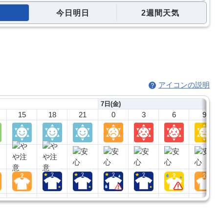
今日明日
2週間天気
アイコンの説明
7日(金)
15
18
21
0
3
6
9