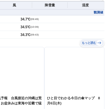
風
降雪量
湿度
観測値
34.7℃
(
09:49
)
34.5℃
(
10:09
)
34.3℃
(
09:43
)
もっと読む
気予報 台風接近の沖縄は荒
ひと目でわかる今日の傘マップ 8
 お盆休みは東海や近畿で猛
月6日(木)