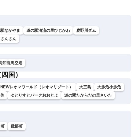
の駅なかやま
道の駅清流の里ひじかわ
鹿野川ダム
郷さんさん
高知龍馬空港
（四国）
NEWレオマワールド（レオマリゾート）
大三島
大歩危小歩危
土佐
ゆとりすとパークおおとよ
道の駅たからだの里さいた
前町
砥部町