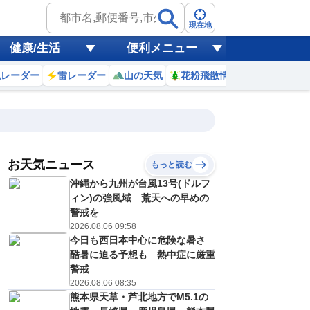
現在地
健康/生活
便利メニュー
風レーダー
雷レーダー
山の天気
花粉飛散情報
世界天気
お天気ニュース
もっと読む
金)
沖縄から九州が台風13号(ドルフ
1
2
3
4
5
6
7
8
ィン)の強風域 荒天への早めの
警戒を
2026.08.06 09:58
今日も西日本中心に危険な暑さ
0
0
0
0
0
0
0
0
ミリ
ミリ
ミリ
ミリ
ミリ
ミリ
ミリ
ミリ
ミリ
酷暑に迫る予想も 熱中症に厳重
26
26
26
25
25
25
25
27
℃
℃
℃
℃
℃
℃
℃
℃
℃
警戒
2026.08.06 08:35
0
0
0
0
0
0
0
0
熊本県天草・芦北地方でM5.1の
/s
m/s
m/s
m/s
m/s
m/s
m/s
m/s
m/s