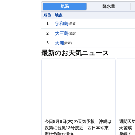
気温
降水量
順位
地点
宇和島
1
(
愛媛
)
大三島
2
(
愛媛
)
大洲
3
(
愛媛
)
最新のお天気ニュース
今日8月6日(木)の天気予報 沖縄は
週間天
次第に台風13号接近 西日本や東
天警戒
海は危険な暑さ
暑続く