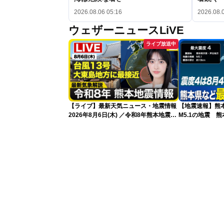
2026.08.06 05:16
2026.08.
ウェザーニュースLiVE
ライブ放送中
【ライブ】最新天気ニュース・地震情報
【地震速報】熊
2026年8月6日(木) ／令和8年熊本地震情
M5.1の地震 
報／台風13号が大東島地方に最接近 沖
で震度4を観測
縄は荒天警戒 〈ウェザーニュースLiVE
サンシャイン・松本真央／山口剛央〉