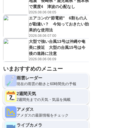
地震 長崎県・鹿児島県・熊本県
で震度4 津波の心配なし
2026.08.06 08:05
エアコンの“節電術” 6割もの人
が勘違い？ 今知っておきたい効
果的な使用法
2026.08.06 07:00
大型で強い台風13号は沖縄や奄
美に接近 大型の台風15号は今
後の進路に注意
2026.08.06 06:09
12
いまおすすめのメニュー
雨雲レーダー
現在の雨雲の動きと60時間先の予報
2週間天気
2週間先までの天気・気温を掲載
アメダス
アメダスの最新情報をチェック
ライブカメラ