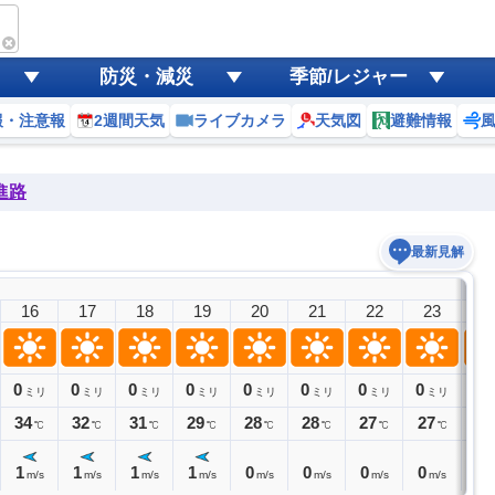
防災・減災
季節/レジャー
報・注意報
2週間天気
ライブカメラ
天気図
避難情報
進路
最新見解
7日(
16
17
18
19
20
21
22
23
0
0
0
0
0
0
0
0
0
0
ミリ
ミリ
ミリ
ミリ
ミリ
ミリ
ミリ
ミリ
34
32
31
29
28
28
27
27
26
℃
℃
℃
℃
℃
℃
℃
℃
1
1
1
1
0
0
0
0
0
m/s
m/s
m/s
m/s
m/s
m/s
m/s
m/s
m