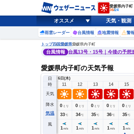
愛媛県内子町
36
/
24
オススメ
天気・観測
雨雲レーダー
台風情報
地震情報
警
トップ
四国
愛媛県
愛媛県内子町
台風情報
台風13号・15号｜今後の予想
愛媛県内子町の天気予報
日
6日(木)
7
8
9
10
11
12
13
14
15
時
天気
降水
0
0
0
0
0
0
0
0
ミリ
ミリ
ミリ
ミリ
ミリ
ミリ
ミリ
ミリ
ミリ
気温
27
28
31
31
33
34
35
36
35
℃
℃
℃
℃
℃
℃
℃
℃
℃
風
1
1
1
1
1
1
1
1
1
m/s
m/s
m/s
m/s
m/s
m/s
m/s
m/s
m/s