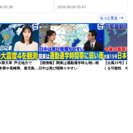
06 05:38
2026.08.06 05:47
もっと見る
本県天草･芦北地方で
【雨情報】関東は通勤通学時も弱い雨
【台風15号】日
熊本県や長崎県、鹿児島県
日中は再び雨降りやすい
くる可能性 今後
更新）