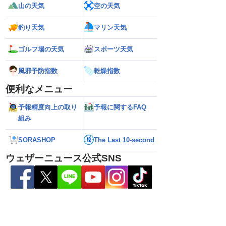
山の天気
空の天気
釣り天気
マリン天気
ゴルフ場の天気
スポーツ天気
風邪予防指数
乾燥指数
便利なメニュー
本の東の海上に近づいて
【台風13号】沖縄・大東島地方に接近
【予報士解説】台
予報精度向上の取り
予報に関するFAQ
の進路に注意（6日3時
接近前から荒天のおそれ（6日5時更新）
「ERC」とは
組み
SORASHOP
The Last 10-second
ウェザーニュース公式SNS