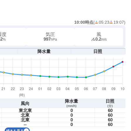
10:00時点
(
05:23
19:07
)
湿度
気圧
風
52
997
0.2
%
hPa
m/s
降水量
日照
降水量
日照
風向
(mm/h)
(分)
東北東
0
60
北東
0
60
北東
0
60
--
0
60