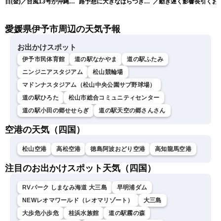
日(金)／台風13号が沖縄・
路予想に大きなばらつき
／動き遅く影響長引くお
奄美に最接近へ 令和8年
（7日13時更新）
れ（7日13時更新）
熊本地震情報〈ウェザーニ
愛媛県伊予市周辺の天気予報
ュースLiVEアフタヌーン・
小林李衣奈／内藤邦裕〉
お出かけスポット
伊予市民体育館
道の駅なかやま
道の駅ふたみ
ニンジニアスタジアム
松山競輪場
マドンナスタジアム（松山中央公園サブ野球場）
道の駅ひろた
松山市総合コミュニティセンター
道の駅小田の郷せせらぎ
道の駅天空の郷さんさん
空港の天気（四国）
松山空港
高松空港
徳島阿波おどり空港
高知龍馬空港
注目のお出かけスポット天気（四国）
RVパーク しまなみ海道 大三島
早明浦ダム
NEWレオマワールド（レオマリゾート）
大三島
大歩危小歩危
桂浜水族館
道の駅霧の森