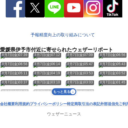
予報精度向上の取り組みについて
愛媛県伊予市付近に寄せられたウェザーリポート
8月7日(金)07:39
8月7日(金)07:12
8月7日(金)07:09
8月7日(金)06:56
8月7日(金)06:56
8月7日(金)06:14
8月7日(金)05:47
8月7日(金)05:43
8月7日(金)05:11
8月7日(金)04:19
8月7日(金)03:53
8月7日(金)03:52
8月7日(金)03:37
8月7日(金)03:10
8月7日(金)03:03
8月7日(金)01:45
8月7日(金)01:19
8月7日(金)01:16
8月7日(金)01:12
もっと見る
会社概要
利用規約
プライバシーポリシー
特定商取引法の表記
外部送信先
ご利
ウェザーニュース