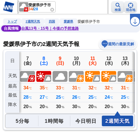
愛媛県伊予市
34
/
28
検索
現在地
雨雲レーダー
台風情報
地震情報
警報・注意報
2週間天気
ラ
愛媛県伊予市
トップ
2週間天気
四国
愛媛県
台風情報
台風13号・15号｜今後の予想進路
愛媛県伊予市の2週間天気予報
週間の最新見解
6
7
8
9
10
11
12
13
日
(木)
(金)
(土)
(日)
(月)
(火)
(水)
(木)
(
天気
最高
36
34
35
33
31
32
32
31
3
℃
℃
℃
℃
℃
℃
℃
℃
最低
26
28
27
25
26
25
24
25
2
℃
℃
℃
℃
℃
℃
℃
℃
降水
0
20
20
30
30
20
20
30
3
ミリ
%
%
%
%
%
%
%
5分毎
1時間毎
今日明日
2週間天気