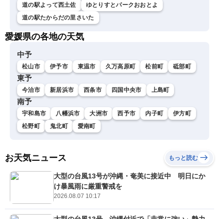
道の駅よって西土佐
ゆとりすとパークおおとよ
道の駅たからだの里さいた
愛媛県の各地の天気
中予
松山市
伊予市
東温市
久万高原町
松前町
砥部町
東予
今治市
新居浜市
西条市
四国中央市
上島町
南予
宇和島市
八幡浜市
大洲市
西予市
内子町
伊方町
松野町
鬼北町
愛南町
お天気ニュース
もっと読む
大型の台風13号が沖縄・奄美に接近中 明日にか
け暴風雨に厳重警戒を
2026.08.07 10:17