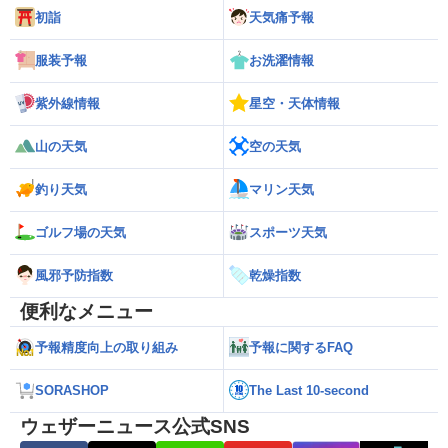
初詣
天気痛予報
服装予報
お洗濯情報
紫外線情報
星空・天体情報
山の天気
空の天気
釣り天気
マリン天気
ゴルフ場の天気
スポーツ天気
風邪予防指数
乾燥指数
便利なメニュー
予報精度向上の取り組み
予報に関するFAQ
SORASHOP
The Last 10-second
ウェザーニュース公式SNS