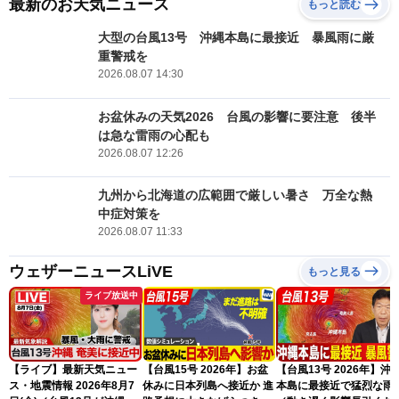
最新のお天気ニュース
もっと読む
大型の台風13号 沖縄本島に最接近 暴風雨に厳
重警戒を
2026.08.07 14:30
お盆休みの天気2026 台風の影響に要注意 後半
は急な雷雨の心配も
2026.08.07 12:26
九州から北海道の広範囲で厳しい暑さ 万全な熱
中症対策を
2026.08.07 11:33
ウェザーニュースLiVE
もっと見る
ライブ放送中
【ライブ】最新天気ニュー
【台風15号 2026年】お盆
【台風13号 2026年】沖
ス・地震情報 2026年8月7
休みに日本列島へ接近か 進
本島に最接近で猛烈な雨