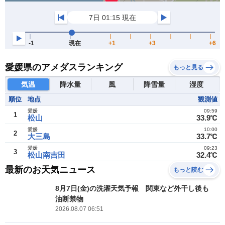
愛媛県のアメダスランキング
もっと見る
気温
降水量
風
降雪量
湿度
順位
地点
観測値
愛媛
09:59
1
松山
33.9℃
愛媛
10:00
2
大三島
33.7℃
愛媛
09:23
3
松山南吉田
32.4℃
最新のお天気ニュース
もっと読む
8月7日(金)の洗濯天気予報 関東など外干し後も
油断禁物
2026.08.07 06:51