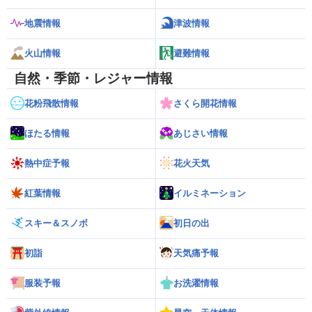
地震情報
津波情報
火山情報
避難情報
自然・季節・レジャー情報
花粉飛散情報
さくら開花情報
ほたる情報
あじさい情報
熱中症予報
花火天気
紅葉情報
イルミネーション
スキー＆スノボ
初日の出
初詣
天気痛予報
服装予報
お洗濯情報