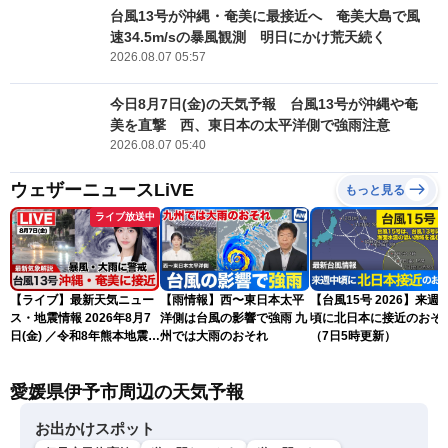
台風13号が沖縄・奄美に最接近へ 奄美大島で風
速34.5m/sの暴風観測 明日にかけ荒天続く
2026.08.07 05:57
今日8月7日(金)の天気予報 台風13号が沖縄や奄
美を直撃 西、東日本の太平洋側で強雨注意
2026.08.07 05:40
ウェザーニュースLiVE
もっと見る
ライブ放送中
【ライブ】最新天気ニュー
【雨情報】西〜東日本太平
【台風15号 2026】来週
ス・地震情報 2026年8月7
洋側は台風の影響で強雨 九
頃に北日本に接近のおそ
日(金) ／令和8年熊本地震情
州では大雨のおそれ
（7日5時更新）
報 〈ウェザーニュース
LiVEサンシャイン・松本真
愛媛県伊予市周辺の天気予報
央・江川清音／有賀哲夫〉
お出かけスポット