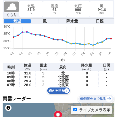
気温
湿度
気圧
風
31.9
61
999
1.6
℃
%
hPa
m/s
くもり
気温
風
降水量
日照
気温
風速
降水量
日照
時刻
風向
(℃)
(m/s)
(mm/h)
(分)
10時
31.8
3
北
0
-
09時
31.6
5
北北西
0
-
08時
29.4
2
北北西
0
-
07時
28.6
2
北北東
0
-
続きを見る
雨雲レーダー
60時間先まで見る