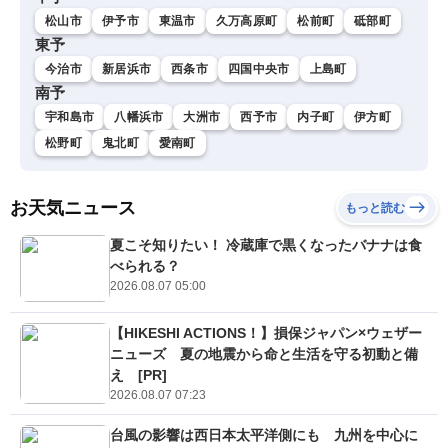
松山市
伊予市
東温市
久万高原町
松前町
砥部町
東予
今治市
新居浜市
西条市
四国中央市
上島町
南予
宇和島市
八幡浜市
大洲市
西予市
内子町
伊方町
松野町
鬼北町
愛南町
お天気ニュース
もっと読む
夏こそ知りたい！ 冷蔵庫で黒くなったバナナは食
べられる？
2026.08.07 05:00
【HIKESHI ACTIONS！】損保ジャパン×ウェザー
ニューズ 夏の地震から命と生活を守る初動と備
え [PR]
2026.08.07 07:23
台風の影響は西日本太平洋側にも 九州を中心に