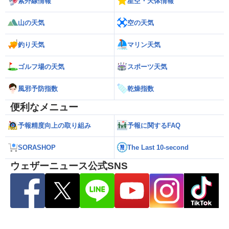
紫外線情報
星空・天体情報
山の天気
空の天気
釣り天気
マリン天気
ゴルフ場の天気
スポーツ天気
風邪予防指数
乾燥指数
便利なメニュー
予報精度向上の取り組み
予報に関するFAQ
SORASHOP
The Last 10-second
ウェザーニュース公式SNS