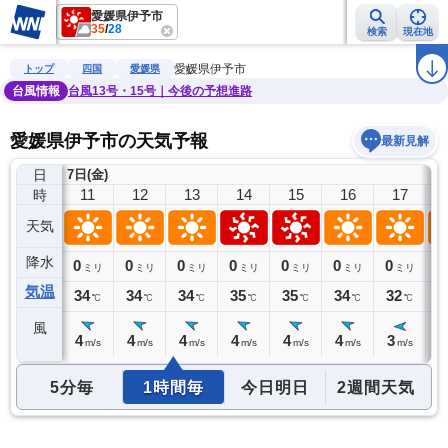
愛媛県伊予市
35
/
28
検索
現在地
雨雲レーダー
台風情報
地震情報
警報・注意報
2週間天気
ラ
愛媛県伊予市
トップ
四国
愛媛県
台風情報
台風13号・15号｜今後の予想進路
愛媛県伊予市の天気予報
最新見解
日
7日(金)
10
11
12
13
14
15
16
17
時
天気
降水
0
0
0
0
0
0
0
0
0
ミリ
ミリ
ミリ
ミリ
ミリ
ミリ
ミリ
ミリ
気温
33
34
34
34
35
35
34
32
3
℃
℃
℃
℃
℃
℃
℃
℃
風
3
4
4
4
4
4
4
3
3
m/s
m/s
m/s
m/s
m/s
m/s
m/s
m/s
5分毎
1時間毎
今日明日
2週間天気