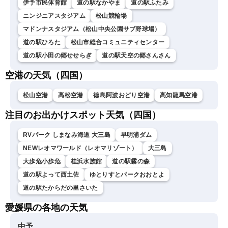
伊予市民体育館
道の駅なかやま
道の駅ふたみ
ニンジニアスタジアム
松山競輪場
マドンナスタジアム（松山中央公園サブ野球場）
道の駅ひろた
松山市総合コミュニティセンター
道の駅小田の郷せせらぎ
道の駅天空の郷さんさん
空港の天気（四国）
松山空港
高松空港
徳島阿波おどり空港
高知龍馬空港
注目のお出かけスポット天気（四国）
RVパーク しまなみ海道 大三島
早明浦ダム
NEWレオマワールド（レオマリゾート）
大三島
大歩危小歩危
桂浜水族館
道の駅霧の森
道の駅よって西土佐
ゆとりすとパークおおとよ
道の駅たからだの里さいた
愛媛県の各地の天気
中予