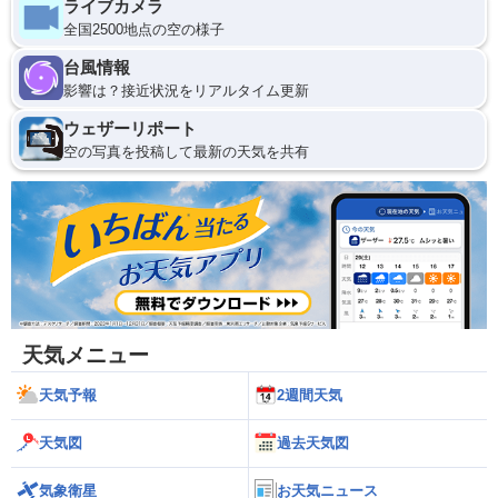
ライブカメラ
全国2500地点の空の様子
台風情報
影響は？接近状況をリアルタイム更新
ウェザーリポート
空の写真を投稿して最新の天気を共有
天気メニュー
天気予報
2週間天気
天気図
過去天気図
気象衛星
お天気ニュース