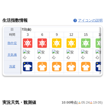
生活指数情報
アイコンの説明
日
7日(金)
3
6
9
12
15
18
時間
熱中症
天気痛
洗濯
実況天気・観測値
10:00時点
(
05:24
19:05
)