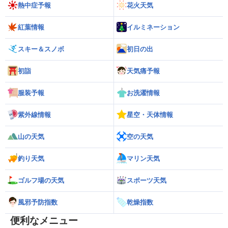
熱中症予報
花火天気
紅葉情報
イルミネーション
スキー＆スノボ
初日の出
初詣
天気痛予報
服装予報
お洗濯情報
紫外線情報
星空・天体情報
山の天気
空の天気
釣り天気
マリン天気
ゴルフ場の天気
スポーツ天気
風邪予防指数
乾燥指数
便利なメニュー