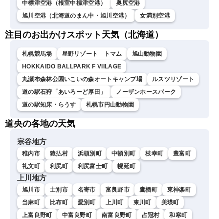
中標津空港（根室中標津空港）
奥尻空港
旭川空港（北海道のまん中・旭川空港）
女満別空港
注目のお出かけスポット天気（北海道）
札幌競馬場
星野リゾート トマム
旭山動物園
HOKKAIDO BALLPARK F VIILAGE
丸瀬布森林公園いこいの森オートキャンプ場
ルスツリゾート
道の駅石狩「あいろーど厚田」
ノーザンホースパーク
道の駅知床・らうす
札幌市円山動物園
道央の各地の天気
宗谷地方
稚内市
猿払村
浜頓別町
中頓別町
枝幸町
豊富町
礼文町
利尻町
利尻富士町
幌延町
上川地方
旭川市
士別市
名寄市
富良野市
鷹栖町
東神楽町
当麻町
比布町
愛別町
上川町
東川町
美瑛町
上富良野町
中富良野町
南富良野町
占冠村
和寒町