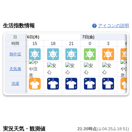
生活指数情報
アイコンの説明
日
6日(木)
7日(金)
15
18
21
0
3
6
時間
熱中症
天気痛
洗濯
実況天気・観測値
21:20時点
(
04:25
18:51
)