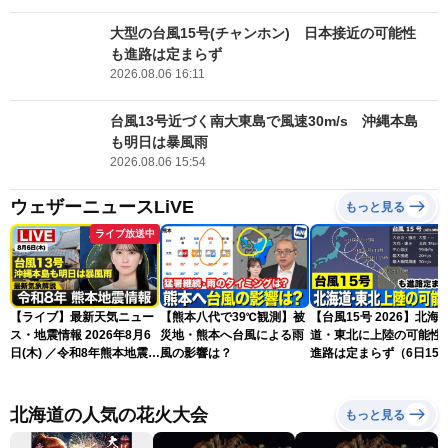
大型の台風15号(チャンホン) 日本接近の可能性
も進路は定まらず
2026.08.06 16:11
台風13号近づく南大東島で風速30m/s 沖縄本島
も明日は暴風雨
2026.08.06 15:54
ウェザーニュースLiVE
もっと見る
ライブ放送中
【ライブ】最新天気ニュー
【熊本八代で39℃観測】被
【台風15号 2026】北海
ス・地震情報 2026年8月6
災地・熊本へ台風による雨
道・東北に上陸の可能性
日(木) ／令和8年熊本地震情
風の影響は？
進路は定まらず（6日15
報 沖縄・奄美を台風13号
更新）
が直撃〈ウェザーニュース
LiVEムーン・駒木結衣／本
北海道の人気の花火大会
もっと見る
田竜也〉