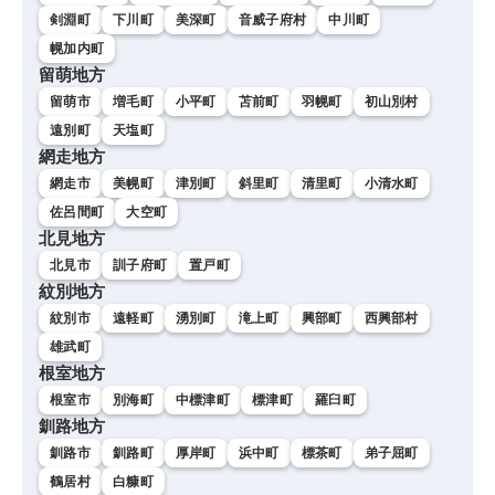
剣淵町
下川町
美深町
音威子府村
中川町
幌加内町
留萌地方
留萌市
増毛町
小平町
苫前町
羽幌町
初山別村
遠別町
天塩町
網走地方
網走市
美幌町
津別町
斜里町
清里町
小清水町
佐呂間町
大空町
北見地方
北見市
訓子府町
置戸町
紋別地方
紋別市
遠軽町
湧別町
滝上町
興部町
西興部村
雄武町
根室地方
根室市
別海町
中標津町
標津町
羅臼町
釧路地方
釧路市
釧路町
厚岸町
浜中町
標茶町
弟子屈町
鶴居村
白糠町