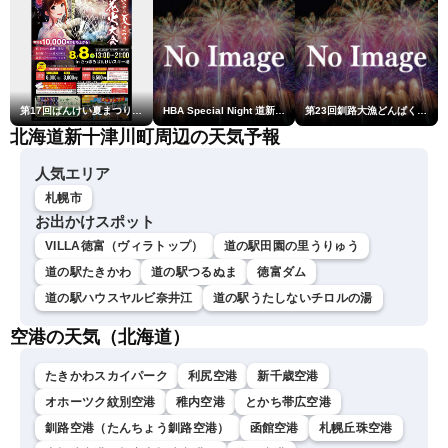
第17回ばんけい夏まつり大花火大会
HBA Special Night 道新・秋華火（はなび）
第23回釧路大漁どんぱく花火大会 ～道新・光と音のファンタジー～
北海道新十津川町周辺の天気予報
人気エリア
札幌市
お出かけスポット
VILLA徳富（ヴィラトップ）
道の駅田園の里うりゅう
道の駅たきかわ
道の駅つるぬま
徳富ダム
道の駅ハウスヤルビ奈井江
道の駅うたしないチロルの湯
空港の天気（北海道）
たきかわスカイパーク
利尻空港
新千歳空港
オホーツク紋別空港
稚内空港
とかち帯広空港
釧路空港（たんちょう釧路空港）
函館空港
札幌丘珠空港