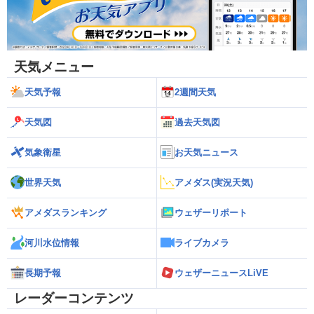
天気メニュー
天気予報
2週間天気
天気図
過去天気図
気象衛星
お天気ニュース
世界天気
アメダス(実況天気)
アメダスランキング
ウェザーリポート
河川水位情報
ライブカメラ
長期予報
ウェザーニュースLiVE
レーダーコンテンツ