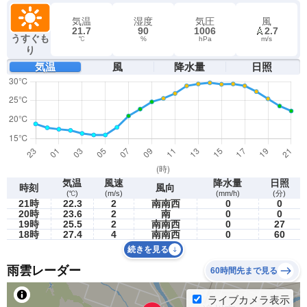
気温
湿度
気圧
風
21.7
90
1006
2.7
うすぐも
℃
%
hPa
m/s
り
気温
風
降水量
日照
気温
風速
降水量
日照
時刻
風向
(℃)
(m/s)
(mm/h)
(分)
21時
22.3
2
南南西
0
0
20時
23.6
2
南
0
0
19時
25.5
2
南南西
0
27
18時
27.4
4
南南西
0
60
続きを見る
雨雲レーダー
60時間先まで見る