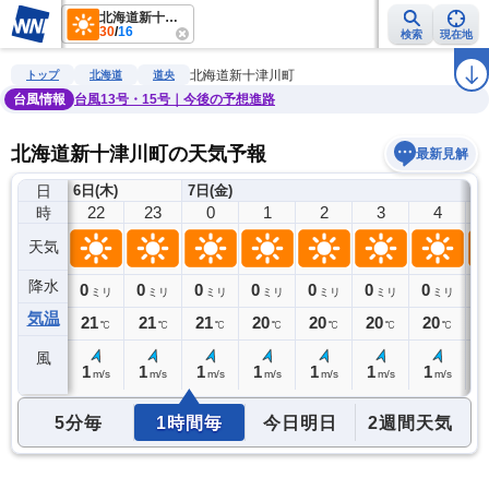
北海道新十津川町
30
/
16
検索
現在地
雨雲レーダー
台風情報
地震情報
警報・注意報
2週間天気
ラ
北海道新十津川町
トップ
北海道
道央
台風情報
台風13号・15号｜今後の予想進路
北海道新十津川町の天気予報
最新見解
日
6日(木)
7日(金)
21
22
23
0
1
2
3
4
時
天気
降水
0
0
0
0
0
0
0
0
0
ミリ
ミリ
ミリ
ミリ
ミリ
ミリ
ミリ
ミリ
気温
22
21
21
21
20
20
20
20
2
℃
℃
℃
℃
℃
℃
℃
℃
風
1
1
1
1
1
1
1
1
1
m/s
m/s
m/s
m/s
m/s
m/s
m/s
m/s
5分毎
1時間毎
今日明日
2週間天気