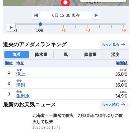
道央のアメダスランキング
もっと見る
気温
降水量
風
降雪量
湿度
順位
地点
観測値
道東
13:35
1
滝上
35.8℃
道東
14:20
2
津別
35.0℃
道東
14:43
3
生田原
34.9℃
最新のお天気ニュース
もっと読む
北海道・十勝岳で噴火 7月22日に22年ぶりに噴
火して以来
2026.08.06 15:47