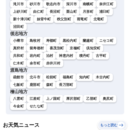
滝川市
砂川市
歌志内市
深川市
南幌町
奈井江町
上砂川町
由仁町
長沼町
栗山町
月形町
浦臼町
新十津川町
妹背牛町
秩父別町
雨竜町
北竜町
沼田町
後志地方
小樽市
島牧村
寿都町
黒松内町
蘭越町
ニセコ町
真狩村
留寿都村
喜茂別町
京極町
倶知安町
共和町
岩内町
泊村
神恵内村
積丹町
古平町
仁木町
余市町
赤井川村
渡島地方
函館市
北斗市
松前町
福島町
知内町
木古内町
七飯町
鹿部町
森町
長万部町
檜山地方
八雲町
江差町
上ノ国町
厚沢部町
乙部町
奥尻町
今金町
せたな町
お天気ニュース
もっと読む