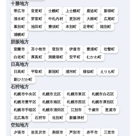
十勝地方
帯広市
音更町
士幌町
上士幌町
鹿追町
新得町
清水町
芽室町
中札内村
更別村
大樹町
広尾町
幕別町
池田町
豊頃町
本別町
足寄町
陸別町
浦幌町
胆振地方
室蘭市
苫小牧市
登別市
伊達市
豊浦町
壮瞥町
白老町
厚真町
洞爺湖町
安平町
むかわ町
日高地方
日高町
平取町
新冠町
浦河町
様似町
えりも町
新ひだか町
石狩地方
札幌市中央区
札幌市北区
札幌市東区
札幌市白石区
札幌市豊平区
札幌市南区
札幌市西区
札幌市厚別区
札幌市手稲区
札幌市清田区
江別市
千歳市
恵庭市
北広島市
石狩市
当別町
新篠津村
空知地方
夕張市
岩見沢市
美唄市
芦別市
赤平市
三笠市