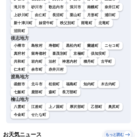
滝川市
砂川市
歌志内市
深川市
南幌町
奈井江町
上砂川町
由仁町
長沼町
栗山町
月形町
浦臼町
新十津川町
妹背牛町
秩父別町
雨竜町
北竜町
沼田町
後志地方
小樽市
島牧村
寿都町
黒松内町
蘭越町
ニセコ町
真狩村
留寿都村
喜茂別町
京極町
倶知安町
共和町
岩内町
泊村
神恵内村
積丹町
古平町
仁木町
余市町
赤井川村
渡島地方
函館市
北斗市
松前町
福島町
知内町
木古内町
七飯町
鹿部町
森町
長万部町
檜山地方
八雲町
江差町
上ノ国町
厚沢部町
乙部町
奥尻町
今金町
せたな町
お天気ニュース
もっと読む