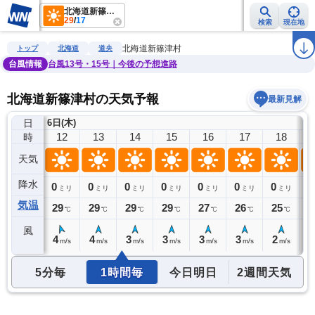
北海道新篠津村
29
/
17
検索
現在地
雨雲レーダー
台風情報
地震情報
警報・注意報
2週間天気
ラ
北海道新篠津村
トップ
北海道
道央
台風情報
台風13号・15号｜今後の予想進路
北海道新篠津村の天気予報
最新見解
日
6日(木)
11
12
13
14
15
16
17
18
時
天気
降水
0
0
0
0
0
0
0
0
0
ミリ
ミリ
ミリ
ミリ
ミリ
ミリ
ミリ
ミリ
気温
28
29
29
29
29
27
26
25
2
℃
℃
℃
℃
℃
℃
℃
℃
風
4
4
4
3
3
3
3
2
2
m/s
m/s
m/s
m/s
m/s
m/s
m/s
m/s
5分毎
1時間毎
今日明日
2週間天気