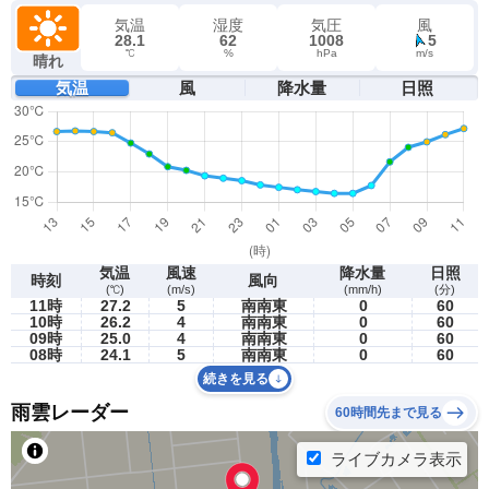
気温
湿度
気圧
風
28.1
62
1008
5
℃
%
hPa
m/s
晴れ
気温
風
降水量
日照
気温
風速
降水量
日照
時刻
風向
(℃)
(m/s)
(mm/h)
(分)
11時
27.2
5
南南東
0
60
10時
26.2
4
南南東
0
60
09時
25.0
4
南南東
0
60
08時
24.1
5
南南東
0
60
続きを見る
雨雲レーダー
60時間先まで見る