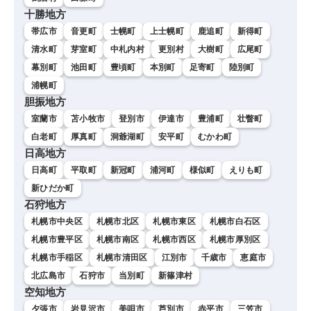
十勝地方
帯広市
音更町
士幌町
上士幌町
鹿追町
新得町
清水町
芽室町
中札内村
更別村
大樹町
広尾町
幕別町
池田町
豊頃町
本別町
足寄町
陸別町
浦幌町
胆振地方
室蘭市
苫小牧市
登別市
伊達市
豊浦町
壮瞥町
白老町
厚真町
洞爺湖町
安平町
むかわ町
日高地方
日高町
平取町
新冠町
浦河町
様似町
えりも町
新ひだか町
石狩地方
札幌市中央区
札幌市北区
札幌市東区
札幌市白石区
札幌市豊平区
札幌市南区
札幌市西区
札幌市厚別区
札幌市手稲区
札幌市清田区
江別市
千歳市
恵庭市
北広島市
石狩市
当別町
新篠津村
空知地方
夕張市
岩見沢市
美唄市
芦別市
赤平市
三笠市