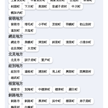
上富良野町
中富良野町
南富良野町
占冠村
和寒町
剣淵町
下川町
美深町
音威子府村
中川町
幌加内町
留萌地方
留萌市
増毛町
小平町
苫前町
羽幌町
初山別村
遠別町
天塩町
網走地方
網走市
美幌町
津別町
斜里町
清里町
小清水町
佐呂間町
大空町
北見地方
北見市
訓子府町
置戸町
紋別地方
紋別市
遠軽町
湧別町
滝上町
興部町
西興部村
雄武町
根室地方
根室市
別海町
中標津町
標津町
羅臼町
釧路地方
釧路市
釧路町
厚岸町
浜中町
標茶町
弟子屈町
鶴居村
白糠町