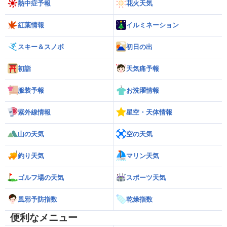
熱中症予報
花火天気
紅葉情報
イルミネーション
スキー＆スノボ
初日の出
初詣
天気痛予報
服装予報
お洗濯情報
紫外線情報
星空・天体情報
山の天気
空の天気
釣り天気
マリン天気
ゴルフ場の天気
スポーツ天気
風邪予防指数
乾燥指数
便利なメニュー