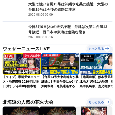
大型で強い台風13号は沖縄や奄美に接近 大型の
台風15号は今後の進路に注意
2026.08.06 06:09
今日8月6日(木)の天気予報 沖縄は次第に台風13
号接近 西日本や東海は危険な暑さ
2026.08.06 05:16
ウェザーニュースLiVE
もっと見る
ライブ放送中
【ライブ】最新天気ニュー
【台風13号大東島地方が暴
【地震速報】熊本県天草
ス・地震情報 2026年8月6
風域に】明日午後にかけて
北地方でM5.1の地震 熊
日(木）／令和8年熊本地震
沖縄本島・奄美通過する見
県や長崎県、鹿児島県で
情報／台風13号が大東島地
込み 早めの備えを※8月6
度4を観測
方に最接近 沖縄は荒天警
日10時更新
戒 〈ウェザーニュースLiVE
北海道の人気の花火大会
もっと見る
コーヒータイム・魚住茉由
／山口剛央〉