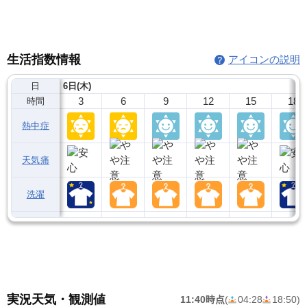
生活指数情報
アイコンの説明
日
6日(木)
3
6
9
12
15
18
時間
熱中症
天気痛
洗濯
実況天気・観測値
11:40時点
(
04:28
18:50
)