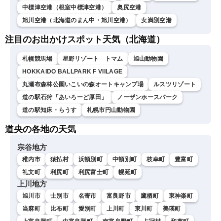
中標津空港（根室中標津空港）
奥尻空港
旭川空港（北海道のまん中・旭川空港）
女満別空港
注目のお出かけスポット天気（北海道）
札幌競馬場
星野リゾート トマム
旭山動物園
HOKKAIDO BALLPARK F VIILAGE
丸瀬布森林公園いこいの森オートキャンプ場
ルスツリゾート
道の駅石狩「あいろーど厚田」
ノーザンホースパーク
道の駅知床・らうす
札幌市円山動物園
道央の各地の天気
宗谷地方
稚内市
猿払村
浜頓別町
中頓別町
枝幸町
豊富町
礼文町
利尻町
利尻富士町
幌延町
上川地方
旭川市
士別市
名寄市
富良野市
鷹栖町
東神楽町
当麻町
比布町
愛別町
上川町
東川町
美瑛町