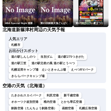
HBA Special Night 道新・秋華火（はなび）
第23回釧路大漁どんぱく花火大会 ～道新・光と音のファンタジー～
第17回ばんけい夏まつり大花火大会
北海道新篠津村周辺の天気予報
人気エリア
札幌市
お出かけスポット
道の駅しんしのつ
当別ダム
道の駅275つきがた
道の駅三笠
道の駅北欧の風 道の駅とうべつ
札幌近郊キャンプ場 えいときゃんぷ場
えべつRVパーク
きららパークキャンプ場
空港の天気（北海道）
たきかわスカイパーク
利尻空港
新千歳空港
オホーツク紋別空港
稚内空港
とかち帯広空港
釧路空港（たんちょう釧路空港）
函館空港
札幌丘珠空港