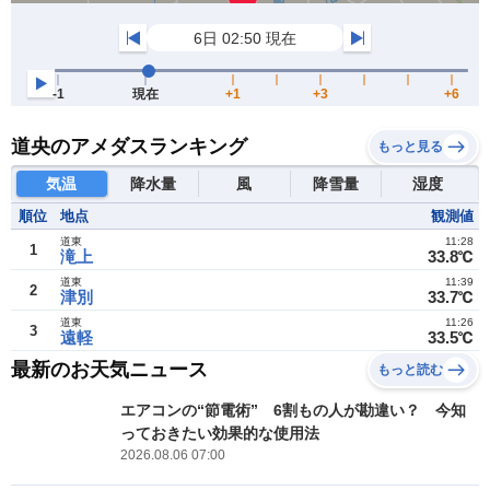
道央のアメダスランキング
もっと見る
気温
降水量
風
降雪量
湿度
順位
地点
観測値
道東
11:28
1
滝上
33.8℃
道東
11:39
2
津別
33.7℃
道東
11:26
3
遠軽
33.5℃
最新のお天気ニュース
もっと読む
エアコンの“節電術” 6割もの人が勘違い？ 今知
っておきたい効果的な使用法
2026.08.06 07:00