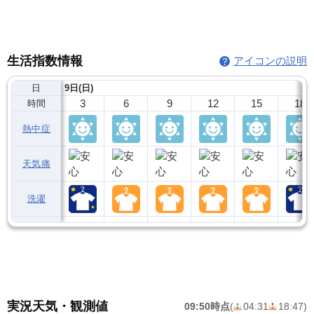
生活指数情報
アイコンの説明
日
9日(日)
3
6
9
12
15
18
時間
熱中症
天気痛
洗濯
実況天気・観測値
09:50時点
(
04:31
18:47
)