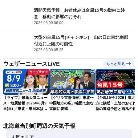
週間天気予報 お盆休みは台風15号の動向に注
意 移動に影響のおそれ
2026.08.09 06:00
大型の台風15号(チャンホン) 山の日に東北南部
付近に上陸の可能性
2026.08.09 05:25
ウェザーニュースLiVE
もっと見る
ライブ放送中
【ライブ】最新天気ニュー
【ゲリラ雷雨情報】東北〜
【台風15号 2026】東北
ス・地震情報 2026年8月9
中国地方の広い範囲で急な
方に接近・上陸のおそれ 
日(日) ／東北・東日本は急
雷雨に警戒
新の進路予想と雨風の影
な雷雨に注意 沖縄は暴風
（9日6時更新）
雨に警戒続く〈ウェザーニ
北海道当別町周辺の天気予報
ュースLiVEサンシャイン・
岡本結子リサ／山口剛央〉
人気エリア