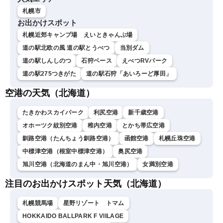
札幌市
お出かけスポット
札幌近郊キャンプ場 えいときゃんぷ場
道の駅北欧の風 道の駅とうべつ
当別ダム
道の駅しんしのつ
石狩ベース
えべつRVパーク
道の駅275つきがた
道の駅石狩「あいろーど厚田」
空港の天気（北海道）
たきかわスカイパーク
利尻空港
新千歳空港
オホーツク紋別空港
稚内空港
とかち帯広空港
釧路空港（たんちょう釧路空港）
函館空港
札幌丘珠空港
中標津空港（根室中標津空港）
奥尻空港
旭川空港（北海道のまん中・旭川空港）
女満別空港
注目のお出かけスポット天気（北海道）
札幌競馬場
星野リゾート トマム
HOKKAIDO BALLPARK F VIILAGE