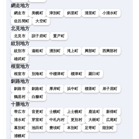
網走地方
網走市
美幌町
津別町
斜里町
清里町
小清水町
佐呂間町
大空町
北見地方
北見市
訓子府町
置戸町
紋別地方
紋別市
遠軽町
湧別町
滝上町
興部町
西興部村
雄武町
根室地方
根室市
別海町
中標津町
標津町
羅臼町
釧路地方
釧路市
釧路町
厚岸町
浜中町
標茶町
弟子屈町
鶴居村
白糠町
十勝地方
帯広市
音更町
士幌町
上士幌町
鹿追町
新得町
清水町
芽室町
中札内村
更別村
大樹町
広尾町
幕別町
池田町
豊頃町
本別町
足寄町
陸別町
浦幌町