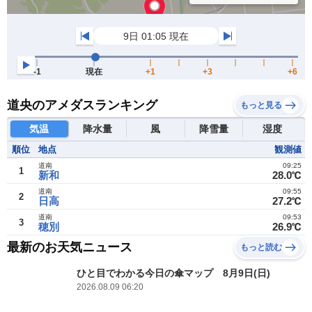
道央のアメダスランキング
もっと見る
気温
降水量
風
降雪量
湿度
順位
地点
観測値
道南
09:25
1
新和
28.0℃
道南
09:55
2
日高
27.2℃
道南
09:53
3
穂別
26.9℃
最新のお天気ニュース
もっと読む
ひと目でわかる今日の傘マップ 8月9日(日)
2026.08.09 06:20