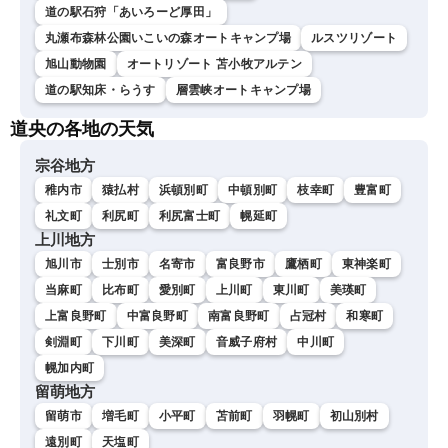
道の駅石狩「あいろーど厚田」
丸瀬布森林公園いこいの森オートキャンプ場
ルスツリゾート
旭山動物園
オートリゾート 苫小牧アルテン
道の駅知床・らうす
層雲峡オートキャンプ場
道央の各地の天気
宗谷地方
稚内市
猿払村
浜頓別町
中頓別町
枝幸町
豊富町
礼文町
利尻町
利尻富士町
幌延町
上川地方
旭川市
士別市
名寄市
富良野市
鷹栖町
東神楽町
当麻町
比布町
愛別町
上川町
東川町
美瑛町
上富良野町
中富良野町
南富良野町
占冠村
和寒町
剣淵町
下川町
美深町
音威子府村
中川町
幌加内町
留萌地方
留萌市
増毛町
小平町
苫前町
羽幌町
初山別村
遠別町
天塩町