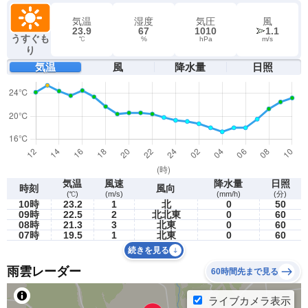
気温
湿度
気圧
風
23.9
67
1010
1.1
うすぐも
℃
%
hPa
m/s
り
気温
風
降水量
日照
気温
風速
降水量
日照
時刻
風向
(℃)
(m/s)
(mm/h)
(分)
10時
23.2
1
北
0
50
09時
22.5
2
北北東
0
60
08時
21.3
3
北東
0
60
07時
19.5
1
北東
0
60
続きを見る
雨雲レーダー
60時間先まで見る