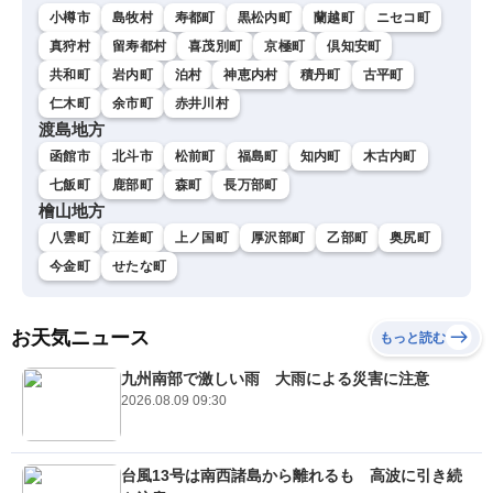
小樽市
島牧村
寿都町
黒松内町
蘭越町
ニセコ町
真狩村
留寿都村
喜茂別町
京極町
倶知安町
共和町
岩内町
泊村
神恵内村
積丹町
古平町
仁木町
余市町
赤井川村
渡島地方
函館市
北斗市
松前町
福島町
知内町
木古内町
七飯町
鹿部町
森町
長万部町
檜山地方
八雲町
江差町
上ノ国町
厚沢部町
乙部町
奥尻町
今金町
せたな町
お天気ニュース
もっと読む
九州南部で激しい雨 大雨による災害に注意
2026.08.09 09:30
台風13号は南西諸島から離れるも 高波に引き続