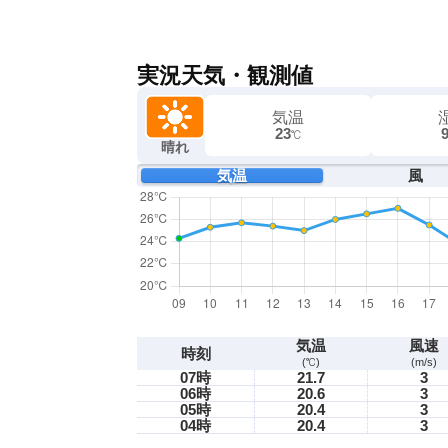
実況天気・観測値
気温
23
℃
晴れ
気温
風
気温
風速
時刻
(℃)
(m/s)
07時
21.7
3
06時
20.6
3
05時
20.4
3
04時
20.4
3