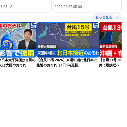
07 05:12
2026.08.07 05:00
もっと見る
東日本太平洋側は台風の
【台風15号 2026】来週中頃に北日本に
【台風13号 202
州では大雨のおそれ
接近のおそれ（7日5時更新）
美に最接近へ 明
日5時更新）