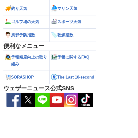
釣り天気
マリン天気
ゴルフ場の天気
スポーツ天気
風邪予防指数
乾燥指数
便利なメニュー
予報精度向上の取り
予報に関するFAQ
組み
6】台風13号が沖縄・奄
【ダブル台風】日本列島へ接近 お盆休み
【台風13号 202
日にかけ荒天続く（7
への影響は？（2026年8月6日22時更
の暴風・大雨のピ
新）
（6日18時更新）
SORASHOP
The Last 10-second
ウェザーニュース公式SNS