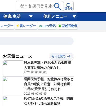
現在地
健康/生活
便利メニュー
風レーダー
雷レーダー
山の天気
花粉飛散情報
世界天気
お天気ニュース
もっと読む
8日(土)
熊本県天草・芦北地方で地震 最
2
23
0
1
2
3
4
5
6
大震度3 津波の心配なし
2026.08.07 07:02
週間天気予報 お盆休みは暑さと
0
0
0
0
0
0
0
0
台風の動向に注意 沖縄は台風
リ
ミリ
ミリ
ミリ
ミリ
ミリ
ミリ
ミリ
ミリ
13号の荒天長引くおそれ
21
21
21
21
20
20
20
20
℃
℃
℃
℃
℃
℃
℃
℃
℃
2026.08.07 05:45
8月7日(金)の洗濯天気予報 関東
1
1
1
1
1
0
0
1
/s
m/s
m/s
m/s
m/s
m/s
m/s
m/s
m/s
など外干し後も油断禁物