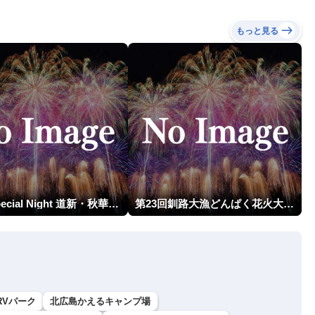
もっと見る
HBA Special Night 道新・秋華火（はなび）
第23回釧路大漁どんぱく花火大会 ～道新・光と音のファンタジー～
RVパーク
北広島かえるキャンプ場