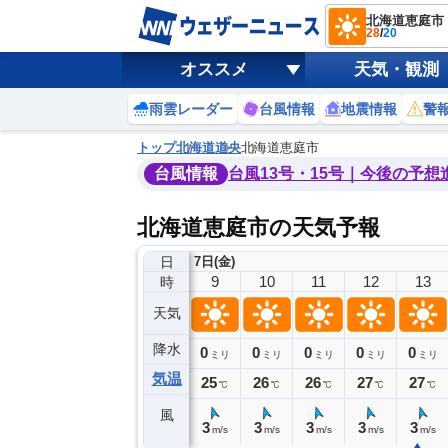
北海道恵庭市
28
/
20
オススメ
天気・観測
雨雲レーダー
台風情報
地震情報
警
トップ
北海道
道央
北海道恵庭市
台風情報
台風13号・15号｜今後の予想
北海道恵庭市の天気予報
日
7日(金)
5
6
7
8
9
10
11
12
13
時
天気
降水
0
0
0
0
0
0
0
0
ミリ
ミリ
ミリ
ミリ
ミリ
ミリ
ミリ
ミリ
ミリ
気温
20
21
23
24
25
26
26
27
27
℃
℃
℃
℃
℃
℃
℃
℃
℃
風
3
3
2
2
3
3
3
3
3
m/s
m/s
m/s
m/s
m/s
m/s
m/s
m/s
m/s