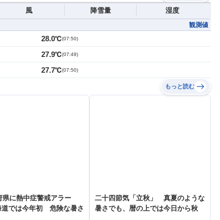
風
降雪量
湿度
観測値
28.0℃
(
07:50
)
27.9℃
(
07:49
)
27.7℃
(
07:50
)
もっと読む
府県に熱中症警戒アラー
二十四節気「立秋」 真夏のような
海道では今年初 危険な暑さ
暑さでも、暦の上では今日から秋