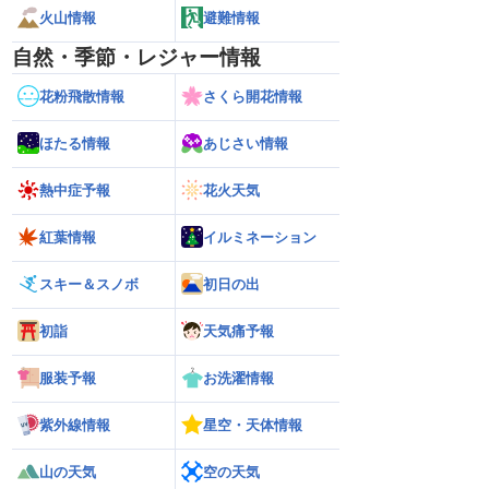
火山情報
避難情報
自然・季節・レジャー情報
花粉飛散情報
さくら開花情報
ほたる情報
あじさい情報
熱中症予報
花火天気
紅葉情報
イルミネーション
スキー＆スノボ
初日の出
初詣
天気痛予報
服装予報
お洗濯情報
紫外線情報
星空・天体情報
山の天気
空の天気