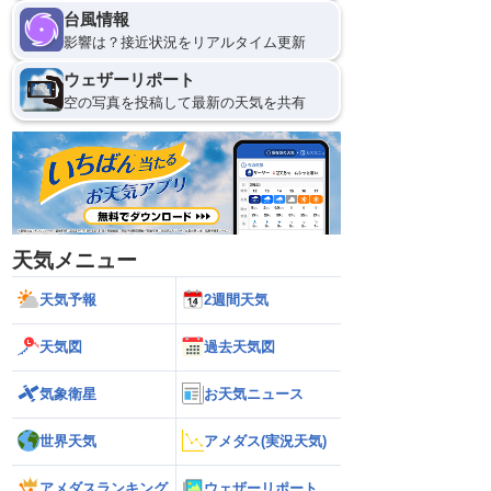
台風情報
影響は？接近状況をリアルタイム更新
ウェザーリポート
空の写真を投稿して最新の天気を共有
天気メニュー
天気予報
2週間天気
天気図
過去天気図
気象衛星
お天気ニュース
世界天気
アメダス(実況天気)
アメダスランキング
ウェザーリポート