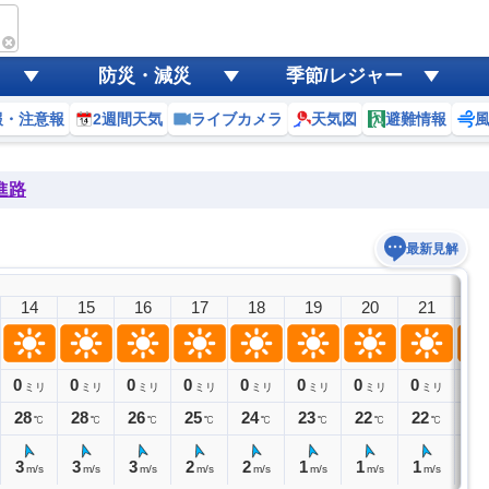
防災・減災
季節/レジャー
報・注意報
2週間天気
ライブカメラ
天気図
避難情報
進路
最新見解
14
15
16
17
18
19
20
21
2
0
0
0
0
0
0
0
0
0
ミリ
ミリ
ミリ
ミリ
ミリ
ミリ
ミリ
ミリ
ミ
28
28
26
25
24
23
22
22
21
℃
℃
℃
℃
℃
℃
℃
℃
3
3
3
2
2
1
1
1
1
m/s
m/s
m/s
m/s
m/s
m/s
m/s
m/s
m