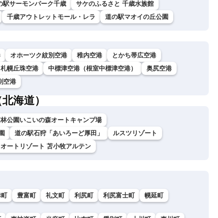
の駅サーモンパーク千歳
サケのふるさと 千歳水族館
千歳アウトレットモール・レラ
道の駅マオイの丘公園
港
オホーツク紋別空港
稚内空港
とかち帯広空港
札幌丘珠空港
中標津空港（根室中標津空港）
奥尻空港
別空港
（北海道）
森林公園いこいの森オートキャンプ場
園
道の駅石狩「あいろーど厚田」
ルスツリゾート
オートリゾート 苫小牧アルテン
幸町
豊富町
礼文町
利尻町
利尻富士町
幌延町