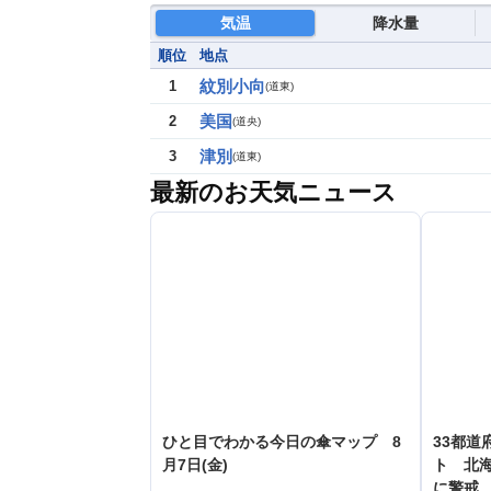
気温
降水量
順位
地点
紋別小向
1
(
道東
)
美国
2
(
道央
)
津別
3
(
道東
)
最新のお天気ニュース
ひと目でわかる今日の傘マップ 8
33都道
月7日(金)
ト 北
に警戒