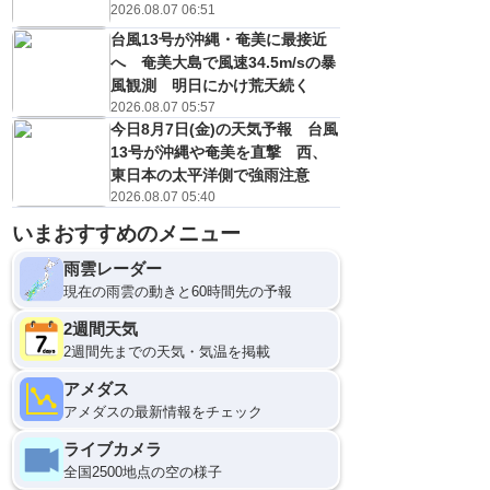
2026.08.07 06:51
台風13号が沖縄・奄美に最接近
へ 奄美大島で風速34.5m/sの暴
風観測 明日にかけ荒天続く
2026.08.07 05:57
今日8月7日(金)の天気予報 台風
13号が沖縄や奄美を直撃 西、
東日本の太平洋側で強雨注意
2026.08.07 05:40
いまおすすめのメニュー
9
12
雨雲レーダー
現在の雨雲の動きと60時間先の予報
2週間天気
2週間先までの天気・気温を掲載
アメダス
アメダスの最新情報をチェック
ライブカメラ
全国2500地点の空の様子