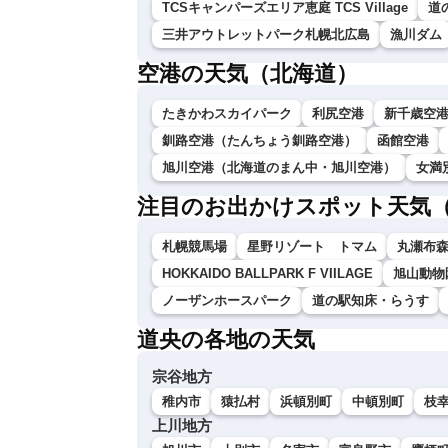
TCSキャンパーズエリア恵庭 TCS Village
道
三井アウトレットパーク札幌北広島
漁川ダム
空港の天気（北海道）
たきかわスカイパーク
利尻空港
新千歳空
釧路空港（たんちょう釧路空港）
函館空港
旭川空港（北海道のまん中・旭川空港）
女満
注目のお出かけスポット天気
札幌競馬場
星野リゾート トマム
丸瀬布
HOKKAIDO BALLPARK F VIILAGE
旭山動物
ノーザンホースパーク
道の駅知床・らうす
道央の各地の天気
宗谷地方
稚内市
猿払村
浜頓別町
中頓別町
枝
上川地方