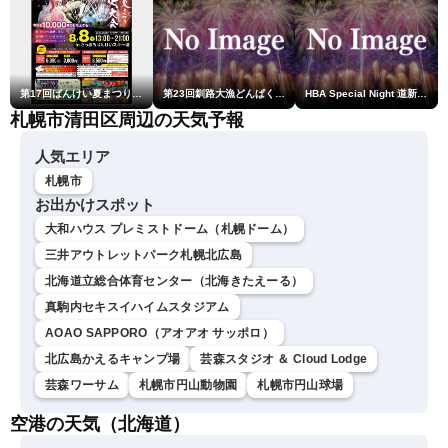
第17回ばんけい夏まつり大花火大会
第23回釧路大漁どんぱく花火大会 ～道新・光と音のファンタジー～
HBA Special Night 道新・秋華火（はなび）
札幌市清田区周辺の天気予報
人気エリア
札幌市
お出かけスポット
大和ハウス プレミストドーム（札幌ドーム）
三井アウトレットパーク札幌北広島
北海道立総合体育センター（北海きたえーる）
真駒内セキスイハイムスタジアム
AOAO SAPPORO（アオアオ サッポロ）
北広島かえるキャンプ場
芸森スタジオ ＆ Cloud Lodge
芸森ワーサム
札幌市円山動物園
札幌市円山球場
空港の天気（北海道）