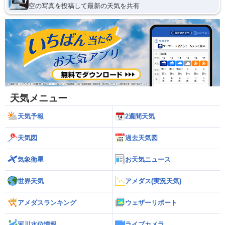
空の写真を投稿して最新の天気を共有
天気メニュー
天気予報
2週間天気
天気図
過去天気図
気象衛星
お天気ニュース
世界天気
アメダス(実況天気)
アメダスランキング
ウェザーリポート
河川水位情報
ライブカメラ