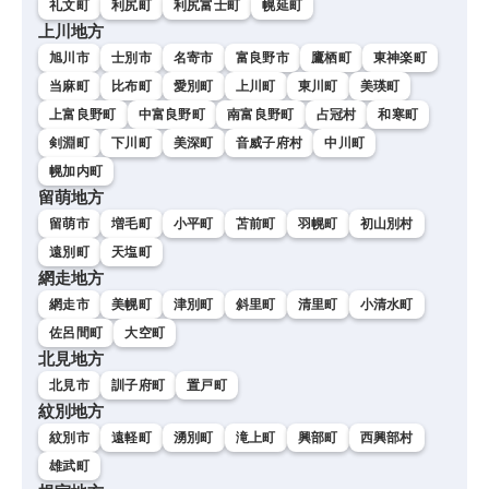
礼文町
利尻町
利尻富士町
幌延町
上川地方
旭川市
士別市
名寄市
富良野市
鷹栖町
東神楽町
当麻町
比布町
愛別町
上川町
東川町
美瑛町
上富良野町
中富良野町
南富良野町
占冠村
和寒町
剣淵町
下川町
美深町
音威子府村
中川町
幌加内町
留萌地方
留萌市
増毛町
小平町
苫前町
羽幌町
初山別村
遠別町
天塩町
網走地方
網走市
美幌町
津別町
斜里町
清里町
小清水町
佐呂間町
大空町
北見地方
北見市
訓子府町
置戸町
紋別地方
紋別市
遠軽町
湧別町
滝上町
興部町
西興部村
雄武町