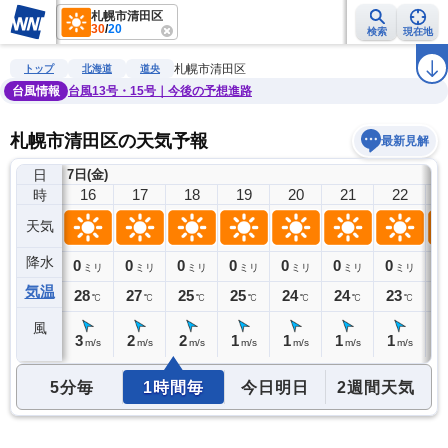
札幌市清田区
30
/
20
検索
現在地
雨雲レーダー
台風情報
地震情報
警報・注意報
2週間天気
ラ
札幌市清田区
トップ
北海道
道央
台風情報
台風13号・15号｜今後の予想進路
札幌市清田区の天気予報
最新見解
日
7日(金)
15
16
17
18
19
20
21
22
時
天気
降水
0
0
0
0
0
0
0
0
0
ミリ
ミリ
ミリ
ミリ
ミリ
ミリ
ミリ
ミリ
気温
29
28
27
25
25
24
24
23
2
℃
℃
℃
℃
℃
℃
℃
℃
風
3
3
2
2
1
1
1
1
1
m/s
m/s
m/s
m/s
m/s
m/s
m/s
m/s
5分毎
1時間毎
今日明日
2週間天気