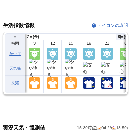
生活指数情報
アイコンの説明
日
7日(金)
8日(土)
9
12
15
18
21
0
時間
熱中症
天気痛
洗濯
実況天気・観測値
15:30時点
(
04:29
18:50
)