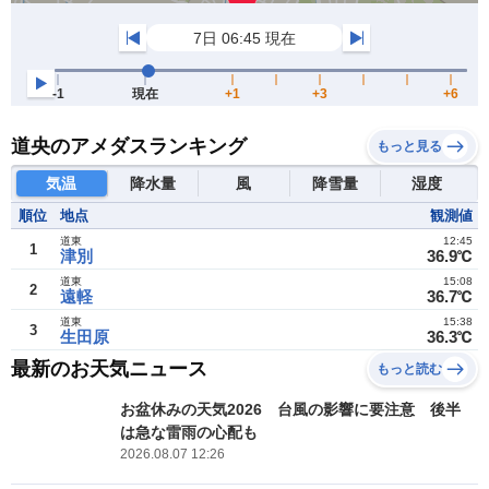
道央のアメダスランキング
もっと見る
気温
降水量
風
降雪量
湿度
順位
地点
観測値
道東
12:45
1
津別
36.9℃
道東
15:08
2
遠軽
36.7℃
道東
15:38
3
生田原
36.3℃
最新のお天気ニュース
もっと読む
お盆休みの天気2026 台風の影響に要注意 後半
は急な雷雨の心配も
2026.08.07 12:26