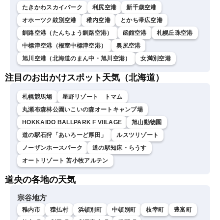
たきかわスカイパーク
利尻空港
新千歳空港
オホーツク紋別空港
稚内空港
とかち帯広空港
釧路空港（たんちょう釧路空港）
函館空港
札幌丘珠空港
中標津空港（根室中標津空港）
奥尻空港
旭川空港（北海道のまん中・旭川空港）
女満別空港
注目のお出かけスポット天気（北海道）
札幌競馬場
星野リゾート トマム
丸瀬布森林公園いこいの森オートキャンプ場
HOKKAIDO BALLPARK F VIILAGE
旭山動物園
道の駅石狩「あいろーど厚田」
ルスツリゾート
ノーザンホースパーク
道の駅知床・らうす
オートリゾート 苫小牧アルテン
道央の各地の天気
宗谷地方
稚内市
猿払村
浜頓別町
中頓別町
枝幸町
豊富町