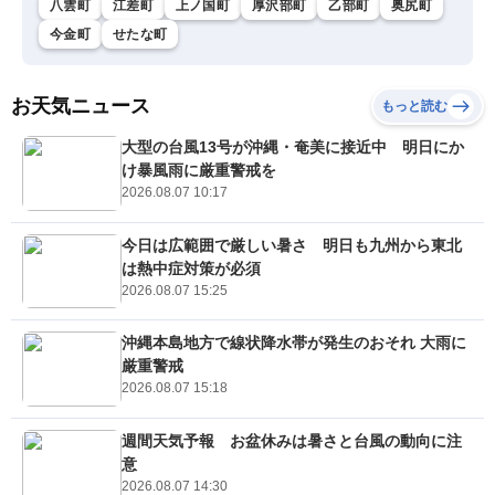
八雲町
江差町
上ノ国町
厚沢部町
乙部町
奥尻町
今金町
せたな町
お天気ニュース
もっと読む
大型の台風13号が沖縄・奄美に接近中 明日にか
け暴風雨に厳重警戒を
2026.08.07 10:17
今日は広範囲で厳しい暑さ 明日も九州から東北
は熱中症対策が必須
2026.08.07 15:25
沖縄本島地方で線状降水帯が発生のおそれ 大雨に
厳重警戒
2026.08.07 15:18
週間天気予報 お盆休みは暑さと台風の動向に注
意
2026.08.07 14:30