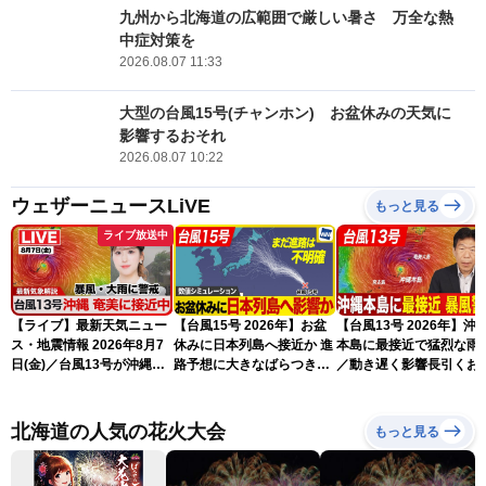
九州から北海道の広範囲で厳しい暑さ 万全な熱
中症対策を
2026.08.07 11:33
大型の台風15号(チャンホン) お盆休みの天気に
影響するおそれ
2026.08.07 10:22
ウェザーニュースLiVE
もっと見る
ライブ放送中
【ライブ】最新天気ニュー
【台風15号 2026年】お盆
【台風13号 2026年】沖
ス・地震情報 2026年8月7
休みに日本列島へ接近か 進
本島に最接近で猛烈な雨
日(金)／台風13号が沖縄・
路予想に大きなばらつき
／動き遅く影響長引くお
奄美に最接近へ 令和8年
（7日13時更新）
れ（7日13時更新）
熊本地震情報〈ウェザーニ
ュースLiVEアフタヌーン・
北海道の人気の花火大会
もっと見る
小林李衣奈／内藤邦裕〉