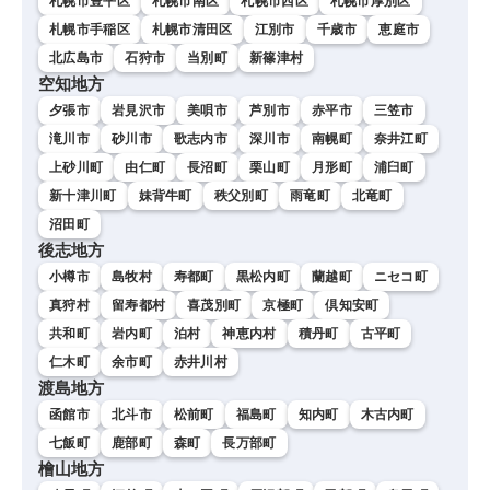
札幌市豊平区
札幌市南区
札幌市西区
札幌市厚別区
札幌市手稲区
札幌市清田区
江別市
千歳市
恵庭市
北広島市
石狩市
当別町
新篠津村
空知地方
夕張市
岩見沢市
美唄市
芦別市
赤平市
三笠市
滝川市
砂川市
歌志内市
深川市
南幌町
奈井江町
上砂川町
由仁町
長沼町
栗山町
月形町
浦臼町
新十津川町
妹背牛町
秩父別町
雨竜町
北竜町
沼田町
後志地方
小樽市
島牧村
寿都町
黒松内町
蘭越町
ニセコ町
真狩村
留寿都村
喜茂別町
京極町
倶知安町
共和町
岩内町
泊村
神恵内村
積丹町
古平町
仁木町
余市町
赤井川村
渡島地方
函館市
北斗市
松前町
福島町
知内町
木古内町
七飯町
鹿部町
森町
長万部町
檜山地方