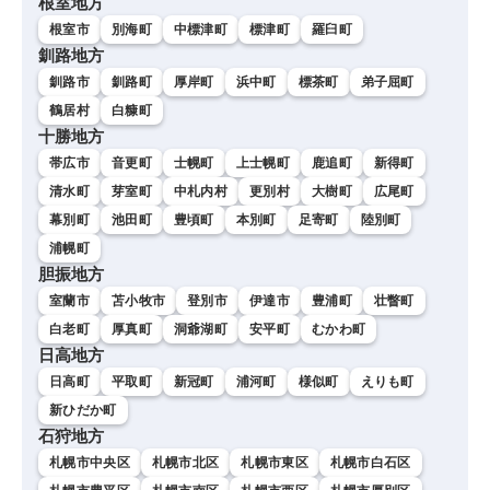
根室地方
根室市
別海町
中標津町
標津町
羅臼町
釧路地方
釧路市
釧路町
厚岸町
浜中町
標茶町
弟子屈町
鶴居村
白糠町
十勝地方
帯広市
音更町
士幌町
上士幌町
鹿追町
新得町
清水町
芽室町
中札内村
更別村
大樹町
広尾町
幕別町
池田町
豊頃町
本別町
足寄町
陸別町
浦幌町
胆振地方
室蘭市
苫小牧市
登別市
伊達市
豊浦町
壮瞥町
白老町
厚真町
洞爺湖町
安平町
むかわ町
日高地方
日高町
平取町
新冠町
浦河町
様似町
えりも町
新ひだか町
石狩地方
札幌市中央区
札幌市北区
札幌市東区
札幌市白石区