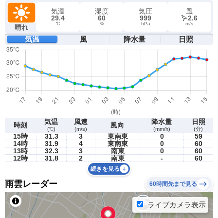
気温
湿度
気圧
風
29.4
60
999
2.6
℃
%
hPa
m/s
晴れ
気温
風
降水量
日照
気温
風速
降水量
日照
時刻
風向
(℃)
(m/s)
(mm/h)
(分)
15時
31.3
3
東南東
0
59
14時
31.9
4
東南東
0
60
13時
32.3
3
南東
0
60
12時
31.8
2
南東
-
60
続きを見る
雨雲レーダー
60時間先まで見る