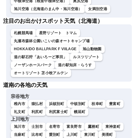
中標津空港（根室中標津空港）
奥尻空港
旭川空港（北海道のまん中・旭川空港）
女満別空港
注目のお出かけスポット天気（北海道）
札幌競馬場
星野リゾート トマム
丸瀬布森林公園いこいの森オートキャンプ場
HOKKAIDO BALLPARK F VIILAGE
旭山動物園
道の駅石狩「あいろーど厚田」
ルスツリゾート
ノーザンホースパーク
道の駅知床・らうす
オートリゾート 苫小牧アルテン
道南の各地の天気
宗谷地方
稚内市
猿払村
浜頓別町
中頓別町
枝幸町
豊富町
礼文町
利尻町
利尻富士町
幌延町
上川地方
旭川市
士別市
名寄市
富良野市
鷹栖町
東神楽町
当麻町
比布町
愛別町
上川町
東川町
美瑛町