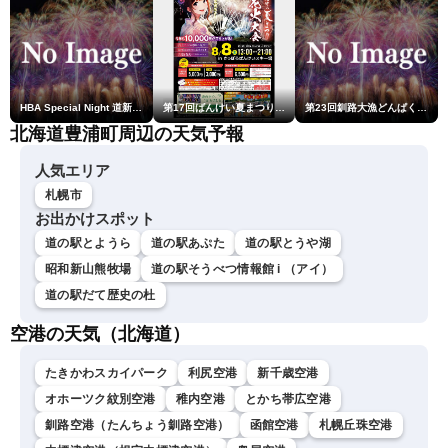
HBA Special Night 道新・秋華火（はなび）
第17回ばんけい夏まつり大花火大会
第23回釧路大漁どんぱく花火大会 ～道新・光と音のファンタジー～
北海道豊浦町周辺の天気予報
人気エリア
札幌市
お出かけスポット
道の駅とようら
道の駅あぷた
道の駅とうや湖
昭和新山熊牧場
道の駅そうべつ情報館 i （アイ）
道の駅だて歴史の杜
空港の天気（北海道）
たきかわスカイパーク
利尻空港
新千歳空港
オホーツク紋別空港
稚内空港
とかち帯広空港
釧路空港（たんちょう釧路空港）
函館空港
札幌丘珠空港