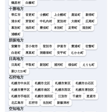
鶴居村
白糠町
十勝地方
帯広市
音更町
士幌町
上士幌町
鹿追町
新得町
清水町
芽室町
中札内村
更別村
大樹町
広尾町
幕別町
池田町
豊頃町
本別町
足寄町
陸別町
浦幌町
胆振地方
室蘭市
苫小牧市
登別市
伊達市
豊浦町
壮瞥町
白老町
厚真町
洞爺湖町
安平町
むかわ町
日高地方
日高町
平取町
新冠町
浦河町
様似町
えりも町
新ひだか町
石狩地方
札幌市中央区
札幌市北区
札幌市東区
札幌市白石区
札幌市豊平区
札幌市南区
札幌市西区
札幌市厚別区
札幌市手稲区
札幌市清田区
江別市
千歳市
恵庭市
北広島市
石狩市
当別町
新篠津村
空知地方