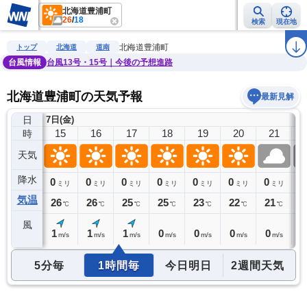
北海道豊浦町
26
/
18
検索
現在地
雨雲レーダー
台風情報
地震情報
警報・注意報
2週間天気
ラ
北海道豊浦町
トップ
北海道
道南
台風情報
台風13号・15号｜今後の予想進路
北海道豊浦町の天気予報
最新見解
日
7日(金)
14
15
16
17
18
19
20
21
時
天気
降水
0
0
0
0
0
0
0
0
0
ミリ
ミリ
ミリ
ミリ
ミリ
ミリ
ミリ
ミリ
気温
26
26
26
25
25
23
22
21
2
℃
℃
℃
℃
℃
℃
℃
℃
風
1
1
1
1
0
0
0
0
0
m/s
m/s
m/s
m/s
m/s
m/s
m/s
m/s
5分毎
1時間毎
今日明日
2週間天気