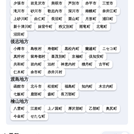
夕張市
岩見沢市
美唄市
芦別市
赤平市
三笠市
滝川市
砂川市
歌志内市
深川市
南幌町
奈井江町
上砂川町
由仁町
長沼町
栗山町
月形町
浦臼町
新十津川町
妹背牛町
秩父別町
雨竜町
北竜町
沼田町
後志地方
小樽市
島牧村
寿都町
黒松内町
蘭越町
ニセコ町
真狩村
留寿都村
喜茂別町
京極町
倶知安町
共和町
岩内町
泊村
神恵内村
積丹町
古平町
仁木町
余市町
赤井川村
渡島地方
函館市
北斗市
松前町
福島町
知内町
木古内町
七飯町
鹿部町
森町
長万部町
檜山地方
八雲町
江差町
上ノ国町
厚沢部町
乙部町
奥尻町
今金町
せたな町