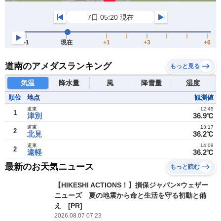
道南のアメダスランキング
もっと見る
気温
降水量
風
降雪量
湿度
順位
地点
観測値
道東
12:45
1
津別
36.9℃
道東
13:17
2
北見
36.2℃
道東
14:09
2
遠軽
36.2℃
最新のお天気ニュース
もっと読む
【HIKESHI ACTIONS！】損保ジャパン×ウェザー
ニューズ 夏の地震から命と生活を守る初動と備
え [PR]
2026.08.07 07:23