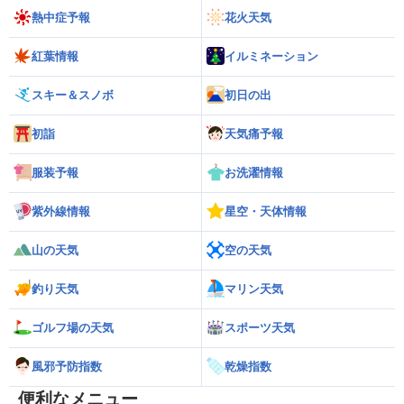
熱中症予報
花火天気
紅葉情報
イルミネーション
スキー＆スノボ
初日の出
初詣
天気痛予報
服装予報
お洗濯情報
紫外線情報
星空・天体情報
山の天気
空の天気
釣り天気
マリン天気
ゴルフ場の天気
スポーツ天気
風邪予防指数
乾燥指数
便利なメニュー