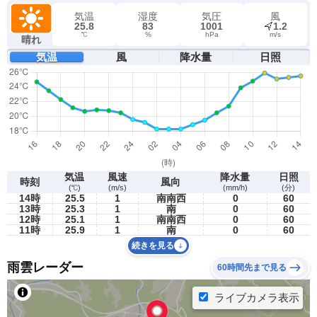
気温
湿度
気圧
風
25.8
83
1001
1.2
℃
%
hPa
m/s
晴れ
気温
風
降水量
日照
気温
風速
降水量
日照
時刻
風向
(℃)
(m/s)
(mm/h)
(分)
14時
25.5
1
南南西
0
60
13時
25.3
1
南
0
60
12時
25.1
1
南南西
0
60
11時
25.9
1
南
0
60
続きを見る
雨雲レーダー
60時間先まで見る