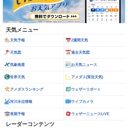
天気メニュー
天気予報
2週間天気
天気図
過去天気図
気象衛星
お天気ニュース
世界天気
アメダス(実況天気)
アメダスランキング
ウェザーリポート
河川水位情報
ライブカメラ
長期予報
ウェザーニュースLiVE
レーダーコンテンツ