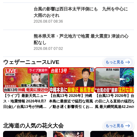
台風の影響は西日本太平洋側にも 九州を中心に
大雨のおそれ
2026.08.07 08:36
熊本県天草・芦北地方で地震 最大震度3 津波の心
配なし
2026.08.07 07:02
ウェザーニュースLiVE
もっと見る
ライブ放送中
【ライブ】最新天気ニュー
【台風13号 2026年】沖縄
【台風13号 2026年】台
ス・地震情報 2026年8月7
本島に最接近で猛烈な雨風
の目に入る直前の猛烈な
日(金)／台風13号が沖縄・
／動き遅く影響長引くおそ
風 最大瞬間風速42.2m/s
奄美に最接近へ 令和8年
れ（7日13時更新）
測 吹き返しも猛烈な暴
熊本地震情報〈ウェザーニ
になるおそれ（7日11時
ュースLiVEアフタヌーン・
新）
北海道の人気の花火大会
もっと見る
小林李衣奈／内藤邦裕〉