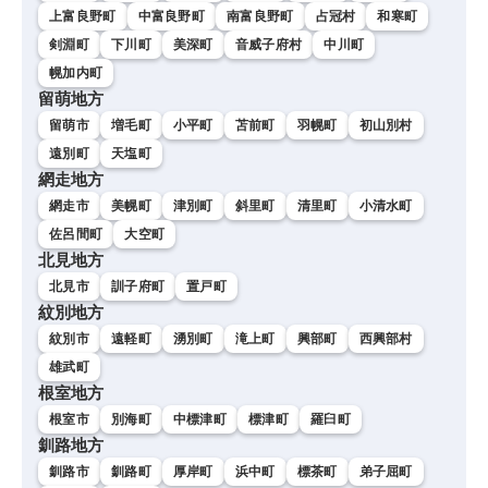
上富良野町
中富良野町
南富良野町
占冠村
和寒町
剣淵町
下川町
美深町
音威子府村
中川町
幌加内町
留萌地方
留萌市
増毛町
小平町
苫前町
羽幌町
初山別村
遠別町
天塩町
網走地方
網走市
美幌町
津別町
斜里町
清里町
小清水町
佐呂間町
大空町
北見地方
北見市
訓子府町
置戸町
紋別地方
紋別市
遠軽町
湧別町
滝上町
興部町
西興部村
雄武町
根室地方
根室市
別海町
中標津町
標津町
羅臼町
釧路地方
釧路市
釧路町
厚岸町
浜中町
標茶町
弟子屈町