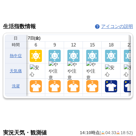
生活指数情報
アイコンの説明
日
7日(金)
6
9
12
15
18
21
時間
熱中症
天気痛
洗濯
実況天気・観測値
14:10時点
(
04:33
18:52
)