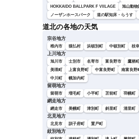
HOKKAIDO BALLPARK F VIILAGE
旭山動物
ノーザンホースパーク
道の駅知床・らうす
道北の各地の天気
宗谷地方
稚内市
猿払村
浜頓別町
中頓別町
枝
上川地方
旭川市
士別市
名寄市
富良野市
鷹栖
美瑛町
上富良野町
中富良野町
南富良野
中川町
幌加内町
留萌地方
留萌市
増毛町
小平町
苫前町
羽幌町
網走地方
網走市
美幌町
津別町
斜里町
清里町
北見地方
北見市
訓子府町
置戸町
紋別地方
紋別市
遠軽町
湧別町
滝上町
興部町