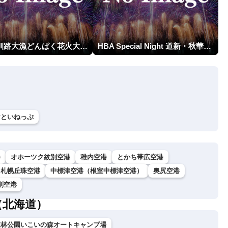
第23回釧路大漁どんぱく花火大会 ～道新・光と音のファンタジー～
HBA Special Night 道新・秋華火（はなび）
おといねっぷ
港
オホーツク紋別空港
稚内空港
とかち帯広空港
札幌丘珠空港
中標津空港（根室中標津空港）
奥尻空港
別空港
（北海道）
森林公園いこいの森オートキャンプ場