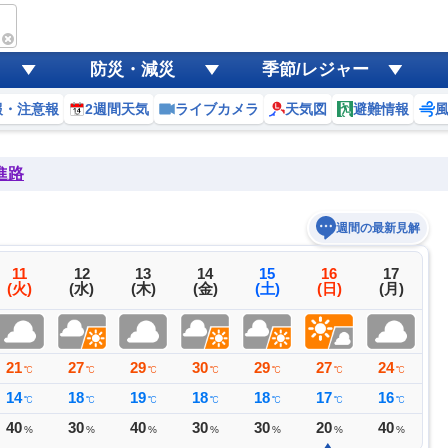
防災・減災
季節/レジャー
報・注意報
2週間天気
ライブカメラ
天気図
避難情報
進路
週間の最新見解
11
12
13
14
15
16
17
(火)
(水)
(木)
(金)
(土)
(日)
(月)
21
27
29
30
29
27
24
2
℃
℃
℃
℃
℃
℃
℃
14
18
19
18
18
17
16
1
℃
℃
℃
℃
℃
℃
℃
40
30
40
30
30
20
40
2
%
%
%
%
%
%
%