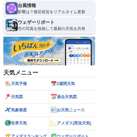
台風情報
影響は？接近状況をリアルタイム更新
ウェザーリポート
空の写真を投稿して最新の天気を共有
天気メニュー
天気予報
2週間天気
天気図
過去天気図
気象衛星
お天気ニュース
世界天気
アメダス(実況天気)
アメダスランキング
ウェザーリポート