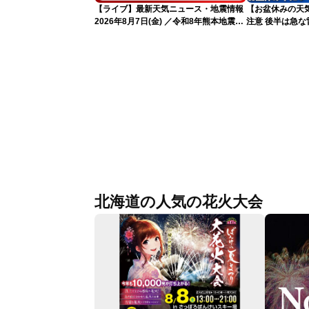
【ライブ】最新天気ニュース・地震情報
【お盆休みの天気
2026年8月7日(金) ／令和8年熊本地震情
注意 後半は急な
報 台風13号の影響に警戒〈ウェザーニ
ュースLiVEムーン・駒木結衣／内藤邦
裕〉
北海道の人気の花火大会