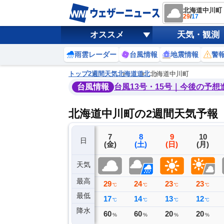
北海道中川町
29
/
17
オススメ
天気・観測
雨雲レーダー
台風情報
地震情報
警
トップ
2週間天気
北海道
道北
北海道中川町
台風情報
台風13号・15号｜今後の予想
北海道中川町の2週間天気予報
4
5
6
7
8
9
10
日
(火)
(水)
(木)
(金)
(土)
(日)
(月)
天気
最高
30
29
30
29
24
23
23
℃
℃
℃
℃
℃
℃
℃
最低
15
15
16
17
14
13
12
℃
℃
℃
℃
℃
℃
℃
降水
0
0
0
60
60
20
20
ミリ
ミリ
ミリ
%
%
%
%