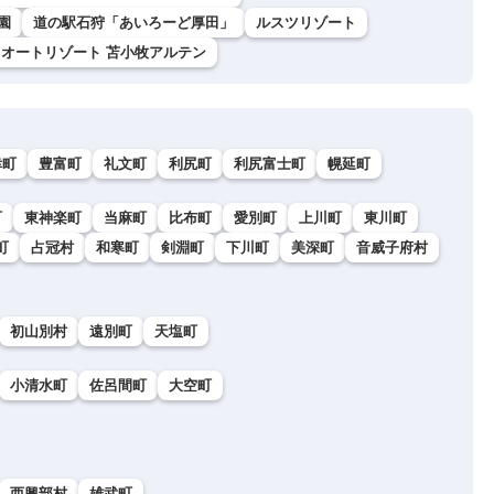
園
道の駅石狩「あいろーど厚田」
ルスツリゾート
オートリゾート 苫小牧アルテン
幸町
豊富町
礼文町
利尻町
利尻富士町
幌延町
町
東神楽町
当麻町
比布町
愛別町
上川町
東川町
町
占冠村
和寒町
剣淵町
下川町
美深町
音威子府村
初山別村
遠別町
天塩町
小清水町
佐呂間町
大空町
西興部村
雄武町