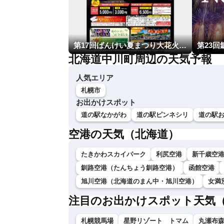
第17回ばんけい夏まつり大花火大会
北海道中川町周辺の天気予報
人気エリア
札幌市
お出かけスポット
道の駅なかがわ
道の駅ピンネシリ
道の駅
空港の天気（北海道）
たきかわスカイパーク
利尻空港
新千歳空
釧路空港（たんちょう釧路空港）
函館空港
旭川空港（北海道のまん中・旭川空港）
女満
注目のお出かけスポット天気
札幌競馬場
星野リゾート トマム
丸瀬布