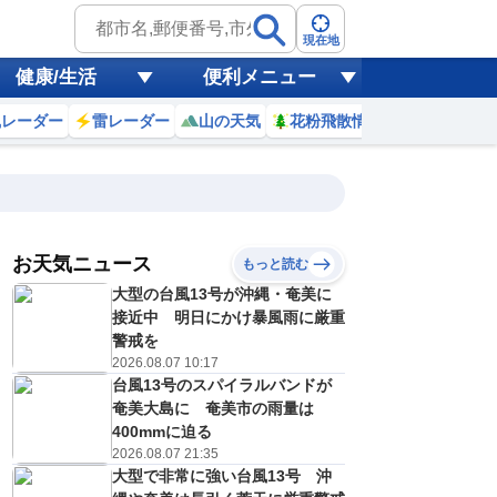
現在地
健康/生活
便利メニュー
風レーダー
雷レーダー
山の天気
花粉飛散情報
世界天気
お天気ニュース
もっと読む
18
19
20
21
大型の台風13号が沖縄・奄美に
(火)
(水)
(木)
(金)
予報の
接近中 明日にかけ暴風雨に厳重
C
D
E
E
信頼度
高
警戒を
A
2026.08.07 10:17
B
台風13号のスパイラルバンドが
C
7
28
27
27
D
奄美大島に 奄美市の雨量は
℃
℃
℃
℃
E
400mmに迫る
6
14
17
18
低
℃
℃
℃
℃
2026.08.07 21:35
？
0
30
30
30
大型で非常に強い台風13号 沖
%
%
%
%