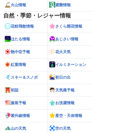
火山情報
避難情報
自然・季節・レジャー情報
花粉飛散情報
さくら開花情報
ほたる情報
あじさい情報
熱中症予報
花火天気
紅葉情報
イルミネーション
スキー＆スノボ
初日の出
初詣
天気痛予報
服装予報
お洗濯情報
紫外線情報
星空・天体情報
山の天気
空の天気