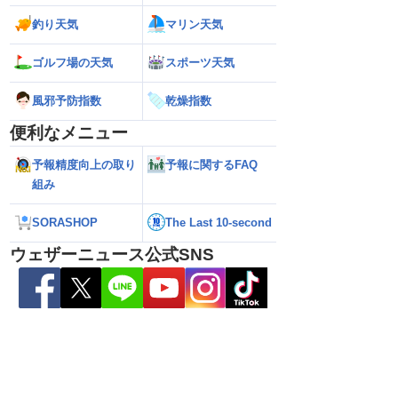
26】沖縄付近で「非常に
【台風15号 2026】来週は北日本や東日
【お盆の渋滞予測 2
釣り天気
マリン天気
達 荒天に厳重警戒を
本に接近する可能性／ウェザーニュース
響エリアと渋滞ピ
報）
気象予報士解説（7日16時更新）
NEXCO中日本情報
ゴルフ場の天気
スポーツ天気
風邪予防指数
乾燥指数
便利なメニュー
予報精度向上の取り
予報に関するFAQ
組み
SORASHOP
The Last 10-second
ウェザーニュース公式SNS