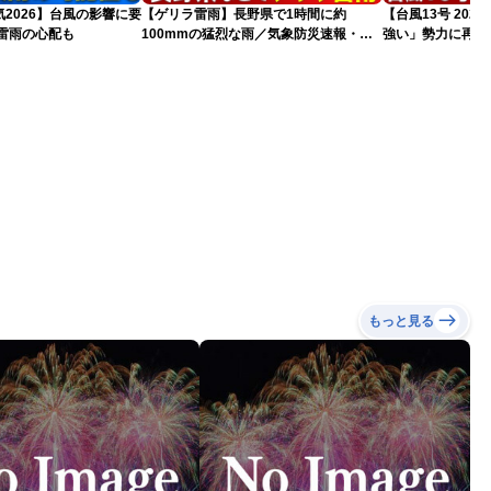
2026】台風の影響に要
【ゲリラ雷雨】長野県で1時間に約
【台風13号 20
雷雨の心配も
100mmの猛烈な雨／気象防災速報・記
強い」勢力に再発
録的短時間大雨
（7日18時最新情
もっと見る