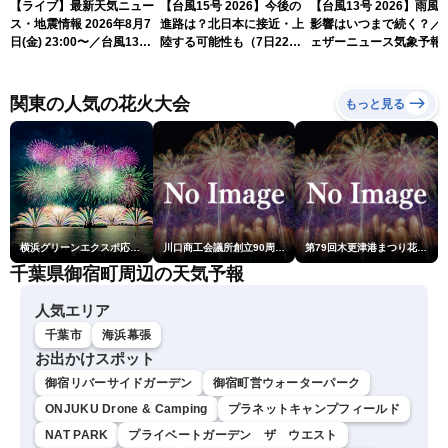
【ライブ】最新天気ニュー
【台風15号 2026】今後の
【台風13号 2026】雨風
ス・地震情報 2026年8月7
進路は？北日本に接近・上
影響はいつまで続く？／
日(金) 23:00〜／台風13号
陸する可能性も（7日22時
ェザーニュース気象予報
の影響長引く 〈ウェザーニ
情報）
解説（7日22時情報）
ュースLiVE・川畑玲〉
関東の人気の花火大会
もっと見る
横浜グリーンエクスポ応援 みなとみらいフェスティバル「スカイシンフォニーinヨコハマ presented byコロワイド」
川口商工会議所創立90周年・青年部40周年・女性会30周年記念 第6回川口花火大会
第79回木更津港まつり花火大会
千葉県御宿町周辺の天気予報
人気エリア
千葉市
海浜幕張
お出かけスポット
御宿リバーサイドガーデン
御宿町営ウォーターパーク
ONJUKU Drone & Camping
プラネットキャンプフィールド
NAT PARK
プライベートガーデン ザ ウエスト