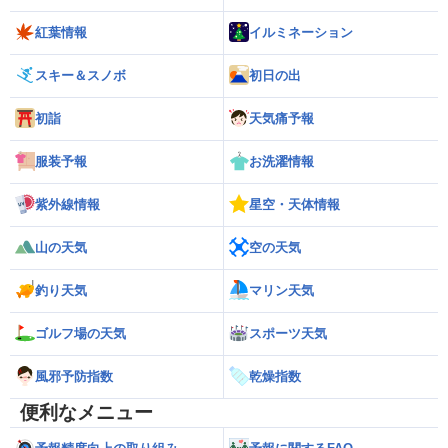
紅葉情報
イルミネーション
スキー＆スノボ
初日の出
初詣
天気痛予報
服装予報
お洗濯情報
紫外線情報
星空・天体情報
山の天気
空の天気
釣り天気
マリン天気
ゴルフ場の天気
スポーツ天気
風邪予防指数
乾燥指数
便利なメニュー