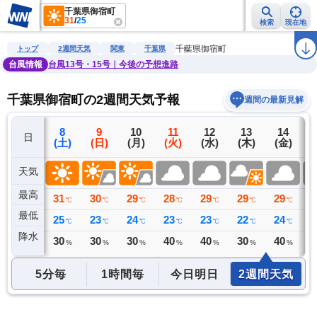
千葉県御宿町
31
/
25
検索
現在地
雨雲レーダー
台風情報
地震情報
警報・注意報
2週間天気
ラ
千葉県御宿町
トップ
2週間天気
関東
千葉県
台風情報
台風13号・15号｜今後の予想進路
千葉県御宿町の2週間天気予報
週間の最新見解
7
8
9
10
11
12
13
14
日
(金)
(土)
(日)
(月)
(火)
(水)
(木)
(金)
(
天気
最高
31
31
30
29
28
29
29
29
2
℃
℃
℃
℃
℃
℃
℃
℃
最低
26
25
23
24
23
23
22
24
2
℃
℃
℃
℃
℃
℃
℃
℃
降水
0
30
30
30
40
40
30
40
4
ミリ
%
%
%
%
%
%
%
5分毎
1時間毎
今日明日
2週間天気