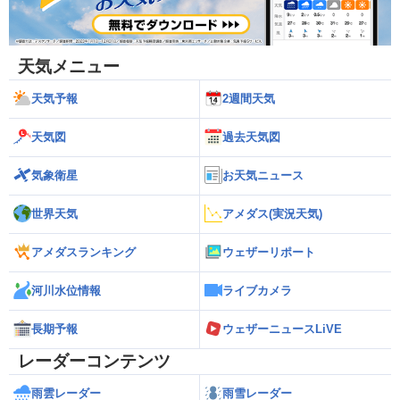
天気メニュー
天気予報
2週間天気
天気図
過去天気図
気象衛星
お天気ニュース
世界天気
アメダス(実況天気)
アメダスランキング
ウェザーリポート
河川水位情報
ライブカメラ
長期予報
ウェザーニュースLiVE
レーダーコンテンツ
雨雲レーダー
雨雪レーダー