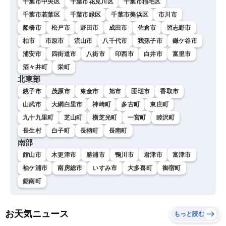
千葉市中央区
千葉市花見川区
千葉市稲毛区
千葉市若葉区
千葉市緑区
千葉市美浜区
市川市
船橋市
松戸市
野田市
成田市
佐倉市
習志野市
柏市
市原市
流山市
八千代市
我孫子市
鎌ケ谷市
浦安市
四街道市
八街市
印西市
白井市
富里市
酒々井町
栄町
北東部
銚子市
茂原市
東金市
旭市
匝瑳市
香取市
山武市
大網白里市
神崎町
多古町
東庄町
九十九里町
芝山町
横芝光町
一宮町
睦沢町
長生村
白子町
長柄町
長南町
南部
館山市
木更津市
勝浦市
鴨川市
君津市
富津市
袖ケ浦市
南房総市
いすみ市
大多喜町
御宿町
鋸南町
お天気ニュース
もっと読む