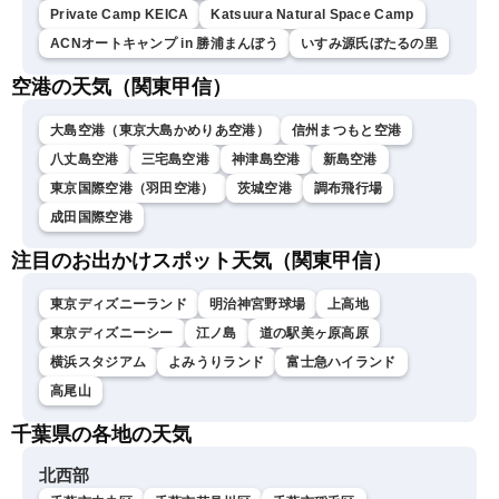
Private Camp KEICA
Katsuura Natural Space Camp
ACNオートキャンプ in 勝浦まんぼう
いすみ源氏ぼたるの里
空港の天気（関東甲信）
大島空港（東京大島かめりあ空港）
信州まつもと空港
八丈島空港
三宅島空港
神津島空港
新島空港
東京国際空港（羽田空港）
茨城空港
調布飛行場
成田国際空港
注目のお出かけスポット天気（関東甲信）
東京ディズニーランド
明治神宮野球場
上高地
東京ディズニーシー
江ノ島
道の駅美ヶ原高原
横浜スタジアム
よみうりランド
富士急ハイランド
高尾山
千葉県の各地の天気
北西部