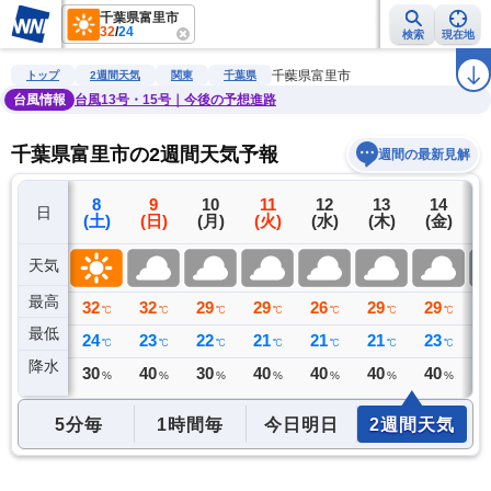
千葉県富里市
32
/
24
検索
現在地
雨雲レーダー
台風情報
地震情報
警報・注意報
2週間天気
ラ
千葉県富里市
トップ
2週間天気
関東
千葉県
台風情報
台風13号・15号｜今後の予想進路
千葉県富里市の2週間天気予報
週間の最新見解
7
8
9
10
11
12
13
14
日
(金)
(土)
(日)
(月)
(火)
(水)
(木)
(金)
(
天気
最高
31
32
32
29
29
26
29
29
2
℃
℃
℃
℃
℃
℃
℃
℃
最低
25
24
23
22
21
21
21
23
2
℃
℃
℃
℃
℃
℃
℃
℃
降水
7
30
40
30
40
40
40
40
4
ミリ
%
%
%
%
%
%
%
5分毎
1時間毎
今日明日
2週間天気