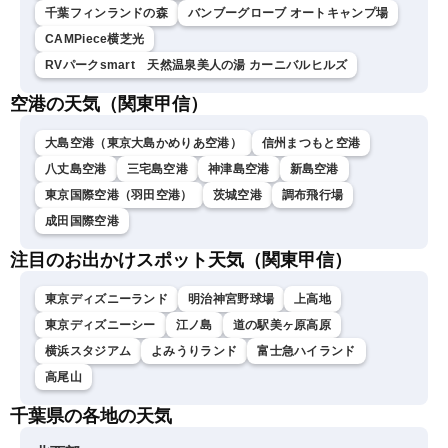
千葉フィンランドの森
バンブーグローブ オートキャンプ場
CAMPiece横芝光
RVパークsmart 天然温泉美人の湯 カーニバルヒルズ
空港の天気（関東甲信）
大島空港（東京大島かめりあ空港）
信州まつもと空港
八丈島空港
三宅島空港
神津島空港
新島空港
東京国際空港（羽田空港）
茨城空港
調布飛行場
成田国際空港
注目のお出かけスポット天気（関東甲信）
東京ディズニーランド
明治神宮野球場
上高地
東京ディズニーシー
江ノ島
道の駅美ヶ原高原
横浜スタジアム
よみうりランド
富士急ハイランド
高尾山
千葉県の各地の天気