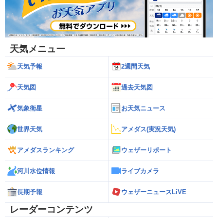
天気メニュー
天気予報
2週間天気
天気図
過去天気図
気象衛星
お天気ニュース
世界天気
アメダス(実況天気)
アメダスランキング
ウェザーリポート
河川水位情報
ライブカメラ
長期予報
ウェザーニュースLiVE
レーダーコンテンツ