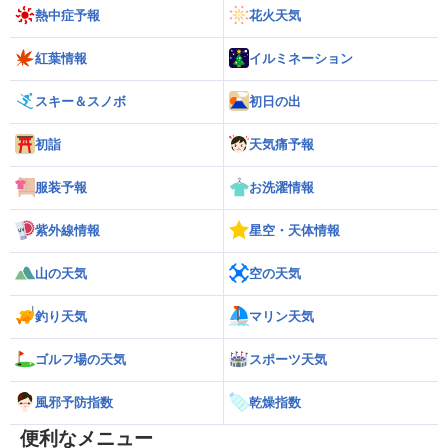
熱中症予報
花火天気
紅葉情報
イルミネーション
スキー＆スノボ
初日の出
初詣
天気痛予報
服装予報
お洗濯情報
紫外線情報
星空・天体情報
山の天気
空の天気
釣り天気
マリン天気
ゴルフ場の天気
スポーツ天気
風邪予防指数
乾燥指数
便利なメニュー