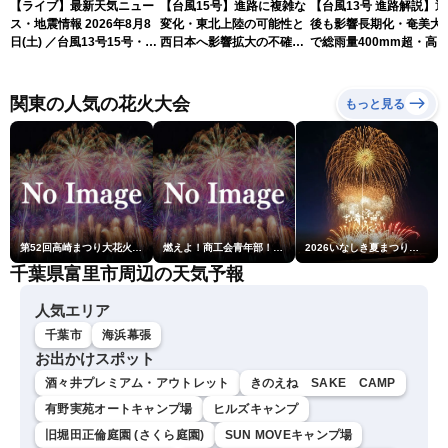
【ライブ】最新天気ニュー
【台風15号】進路に複雑な
【台風13号 進路解説】
ス・地震情報 2026年8月8
変化・東北上陸の可能性と
後も影響長期化・奄美大
日(土) ／台風13号15号・ゲ
西日本へ影響拡大の不確実
で総雨量400mm超・高
リラ雷雨最新見解・令和8
性
に要警戒（2026.08.08
年熊本地震情報〈ウェザー
16:00）
ニュースLiVEイブニング・
関東の人気の花火大会
もっと見る
小川千奈／芳野達郎〉
第52回高崎まつり大花火大会
燃えよ！商工会青年部！！第23回こうのす花火大会
2026いなしき夏まつり花火大会
千葉県富里市周辺の天気予報
人気エリア
千葉市
海浜幕張
お出かけスポット
酒々井プレミアム・アウトレット
きのえね SAKE CAMP
有野実苑オートキャンプ場
ヒルズキャンプ
旧堀田正倫庭園 (さくら庭園)
SUN MOVEキャンプ場