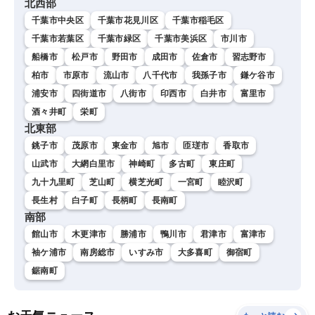
北西部
千葉市中央区
千葉市花見川区
千葉市稲毛区
千葉市若葉区
千葉市緑区
千葉市美浜区
市川市
船橋市
松戸市
野田市
成田市
佐倉市
習志野市
柏市
市原市
流山市
八千代市
我孫子市
鎌ケ谷市
浦安市
四街道市
八街市
印西市
白井市
富里市
酒々井町
栄町
北東部
銚子市
茂原市
東金市
旭市
匝瑳市
香取市
山武市
大網白里市
神崎町
多古町
東庄町
九十九里町
芝山町
横芝光町
一宮町
睦沢町
長生村
白子町
長柄町
長南町
南部
館山市
木更津市
勝浦市
鴨川市
君津市
富津市
袖ケ浦市
南房総市
いすみ市
大多喜町
御宿町
鋸南町