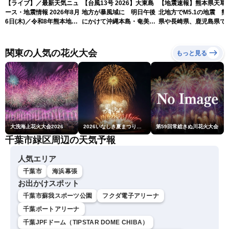
【ライブ】／最新天気ニュ
【台風13号 2026】大東島
【地震速報】熊本県天草
ース・地震情報 2026年8月
地方が暴風域に 明日午後
北地方でM5.1の地震 熊
6日(木)／令和8年熊本地震
にかけて沖縄本島・奄美通
県や長崎県、鹿児島県で
情報／台風13号が大東島地
過する見込み 早めの備え
度4を観測
方に最接近〈ウェザーニュ
を ※8月6日10時更新
ースLiVEアフタヌーン・青
関東の人気の花火大会
もっと見る
原桃香／本田竜也〉
大洗海上花火大会2026
2026いなしき夏まつり花火大会
第59回常総きぬ川花火大会
千葉市緑区周辺の天気予報
人気エリア
千葉市
海浜幕張
お出かけスポット
千葉市蘇我スポーツ公園
フクダ電子アリーナ
千葉ポートアリーナ
千葉JPFドーム（TIPSTAR DOME CHIBA）