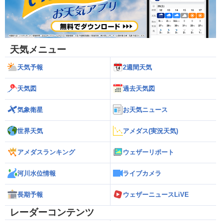
天気メニュー
天気予報
2週間天気
天気図
過去天気図
気象衛星
お天気ニュース
世界天気
アメダス(実況天気)
アメダスランキング
ウェザーリポート
河川水位情報
ライブカメラ
長期予報
ウェザーニュースLiVE
レーダーコンテンツ