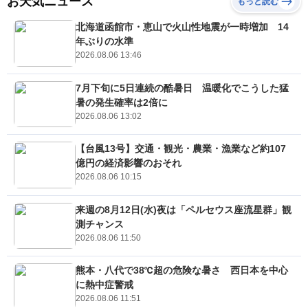
お天気ニュース
もっと読む
北海道函館市・恵山で火山性地震が一時増加 14
年ぶりの水準
2026.08.06 13:46
7月下旬に5日連続の酷暑日 温暖化でこうした猛
暑の発生確率は2倍に
2026.08.06 13:02
【台風13号】交通・観光・農業・漁業など約107
億円の経済影響のおそれ
2026.08.06 10:15
来週の8月12日(水)夜は「ペルセウス座流星群」観
測チャンス
2026.08.06 11:50
熊本・八代で38℃超の危険な暑さ 西日本を中心
に熱中症警戒
2026.08.06 11:51