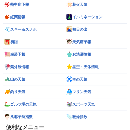
熱中症予報
花火天気
紅葉情報
イルミネーション
スキー＆スノボ
初日の出
初詣
天気痛予報
服装予報
お洗濯情報
紫外線情報
星空・天体情報
山の天気
空の天気
釣り天気
マリン天気
ゴルフ場の天気
スポーツ天気
風邪予防指数
乾燥指数
便利なメニュー