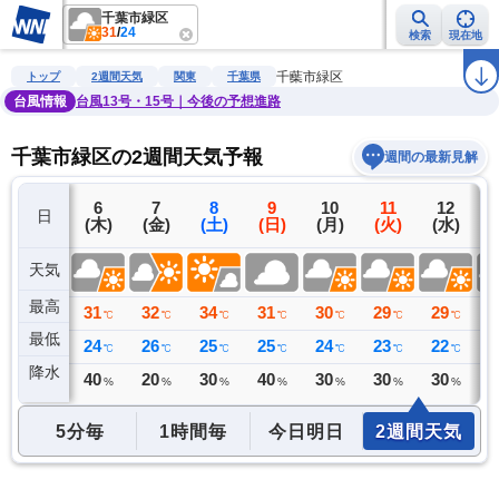
千葉市緑区
31
/
24
検索
現在地
雨雲レーダー
台風情報
地震情報
警報・注意報
2週間天気
ラ
千葉市緑区
トップ
2週間天気
関東
千葉県
台風情報
台風13号・15号｜今後の予想進路
千葉市緑区の2週間天気予報
週間の最新見解
5
6
7
8
9
10
11
12
日
(水)
(木)
(金)
(土)
(日)
(月)
(火)
(水)
(
天気
最高
31
31
32
34
31
30
29
29
3
℃
℃
℃
℃
℃
℃
℃
℃
最低
23
24
26
25
25
24
23
22
2
℃
℃
℃
℃
℃
℃
℃
℃
降水
0
40
20
30
40
30
30
30
3
ミリ
%
%
%
%
%
%
%
5分毎
1時間毎
今日明日
2週間天気