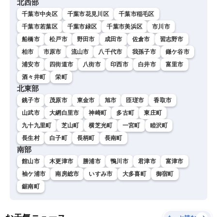
北西部
千葉市中央区
千葉市花見川区
千葉市稲毛区
千葉市若葉区
千葉市緑区
千葉市美浜区
市川市
船橋市
松戸市
野田市
成田市
佐倉市
習志野市
柏市
市原市
流山市
八千代市
我孫子市
鎌ケ谷市
浦安市
四街道市
八街市
印西市
白井市
富里市
酒々井町
栄町
北東部
銚子市
茂原市
東金市
旭市
匝瑳市
香取市
山武市
大網白里市
神崎町
多古町
東庄町
九十九里町
芝山町
横芝光町
一宮町
睦沢町
長生村
白子町
長柄町
長南町
南部
館山市
木更津市
勝浦市
鴨川市
君津市
富津市
袖ケ浦市
南房総市
いすみ市
大多喜町
御宿町
鋸南町