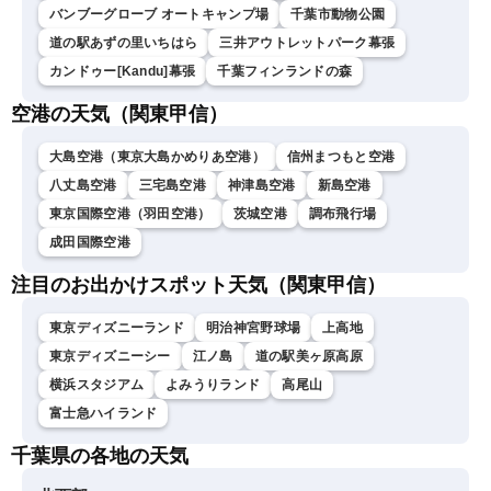
バンブーグローブ オートキャンプ場
千葉市動物公園
道の駅あずの里いちはら
三井アウトレットパーク幕張
カンドゥー[Kandu]幕張
千葉フィンランドの森
空港の天気（関東甲信）
大島空港（東京大島かめりあ空港）
信州まつもと空港
八丈島空港
三宅島空港
神津島空港
新島空港
東京国際空港（羽田空港）
茨城空港
調布飛行場
成田国際空港
注目のお出かけスポット天気（関東甲信）
東京ディズニーランド
明治神宮野球場
上高地
東京ディズニーシー
江ノ島
道の駅美ヶ原高原
横浜スタジアム
よみうりランド
高尾山
富士急ハイランド
千葉県の各地の天気