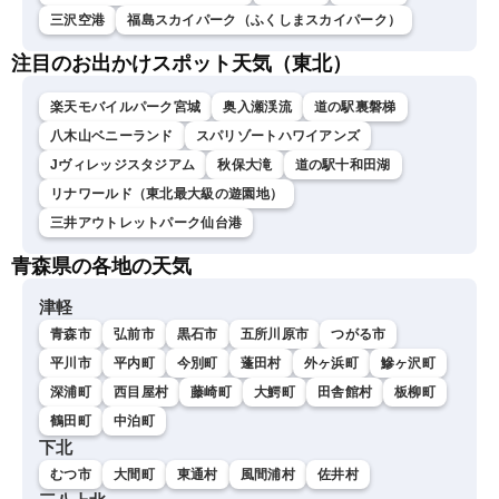
三沢空港
福島スカイパーク（ふくしまスカイパーク）
注目のお出かけスポット天気（東北）
楽天モバイルパーク宮城
奥入瀬渓流
道の駅裏磐梯
八木山ベニーランド
スパリゾートハワイアンズ
Jヴィレッジスタジアム
秋保大滝
道の駅十和田湖
リナワールド（東北最大級の遊園地）
三井アウトレットパーク仙台港
青森県の各地の天気
津軽
青森市
弘前市
黒石市
五所川原市
つがる市
平川市
平内町
今別町
蓬田村
外ヶ浜町
鰺ヶ沢町
深浦町
西目屋村
藤崎町
大鰐町
田舎館村
板柳町
鶴田町
中泊町
下北
むつ市
大間町
東通村
風間浦村
佐井村