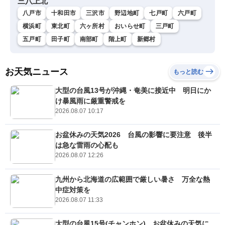
三八上北
八戸市
十和田市
三沢市
野辺地町
七戸町
六戸町
横浜町
東北町
六ヶ所村
おいらせ町
三戸町
五戸町
田子町
南部町
階上町
新郷村
お天気ニュース
もっと読む
大型の台風13号が沖縄・奄美に接近中 明日にか
け暴風雨に厳重警戒を
2026.08.07 10:17
お盆休みの天気2026 台風の影響に要注意 後半
は急な雷雨の心配も
2026.08.07 12:26
九州から北海道の広範囲で厳しい暑さ 万全な熱
中症対策を
2026.08.07 11:33
大型の台風15号(チャンホン) お盆休みの天気に