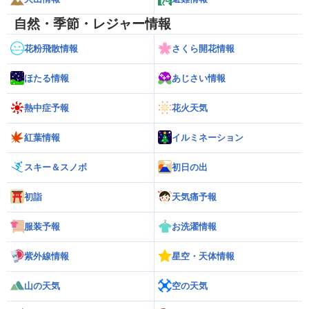
自然・季節・レジャー情報
花粉飛散情報
さくら開花情報
ほたる情報
あじさい情報
熱中症予報
花火天気
紅葉情報
イルミネーション
スキー＆スノボ
初日の出
初詣
天気痛予報
服装予報
お洗濯情報
紫外線情報
星空・天体情報
山の天気
空の天気