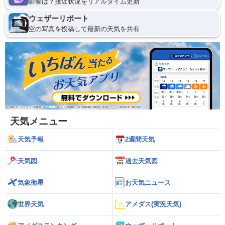
影響は？接近状況をリアルタイム更新
ウェザーリポート
空の写真を投稿して最新の天気を共有
天気メニュー
天気予報
2週間天気
天気図
過去天気図
気象衛星
お天気ニュース
世界天気
アメダス(実況天気)