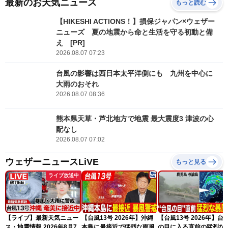
最新のお天気ニュース
もっと読む
【HIKESHI ACTIONS！】損保ジャパン×ウェザー
ニューズ 夏の地震から命と生活を守る初動と備
え [PR]
2026.08.07 07:23
台風の影響は西日本太平洋側にも 九州を中心に
大雨のおそれ
2026.08.07 08:36
熊本県天草・芦北地方で地震 最大震度3 津波の心
配なし
2026.08.07 07:02
ウェザーニュースLiVE
もっと見る
ライブ放送中
【ライブ】最新天気ニュー
【台風13号 2026年】沖縄
【台風13号 2026年】台
ス・地震情報 2026年8月7
本島に最接近で猛烈な雨風
の目に入る直前の猛烈な