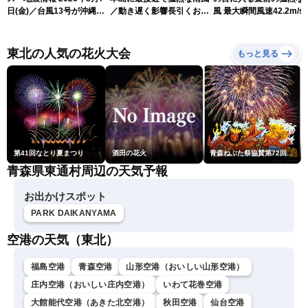
日(金)／台風13号が沖縄・
／動き遅く影響長引くおそ
風 最大瞬間風速42.2m/s
奄美に最接近へ 令和8年
れ（7日13時更新）
測 吹き返しも猛烈な暴
熊本地震情報〈ウェザーニ
になるおそれ（7日11時
ュースLiVEコーヒータイ
新）
東北の人気の花火大会
もっと見る
ム・江川清音／有賀哲夫〉
第41回なとり夏まつり
酒田の花火
青森ねぶた祭協賛第72回青森花火大会
青森県東通村周辺の天気予報
お出かけスポット
PARK DAIKANYAMA
空港の天気（東北）
福島空港
青森空港
山形空港（おいしい山形空港）
庄内空港（おいしい庄内空港）
いわて花巻空港
大館能代空港（あきた北空港）
秋田空港
仙台空港