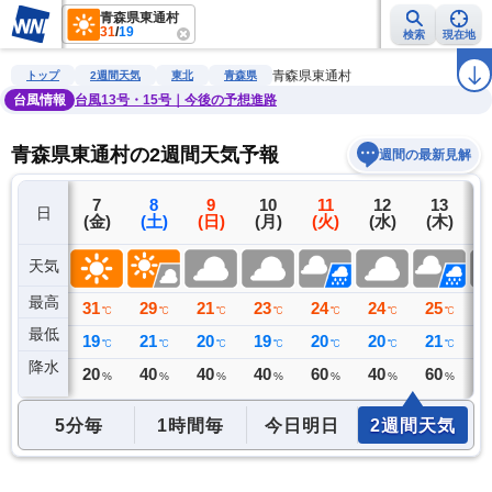
青森県東通村
31
/
19
検索
現在地
雨雲レーダー
台風情報
地震情報
警報・注意報
2週間天気
ラ
青森県東通村
トップ
2週間天気
東北
青森県
台風情報
台風13号・15号｜今後の予想進路
青森県東通村の2週間天気予報
週間の最新見解
6
7
8
9
10
11
12
13
日
(木)
(金)
(土)
(日)
(月)
(火)
(水)
(木)
(
天気
最高
26
31
29
21
23
24
24
25
2
℃
℃
℃
℃
℃
℃
℃
℃
最低
20
19
21
20
19
20
20
21
2
℃
℃
℃
℃
℃
℃
℃
℃
降水
0
20
40
40
40
60
40
60
4
ミリ
%
%
%
%
%
%
%
5分毎
1時間毎
今日明日
2週間天気