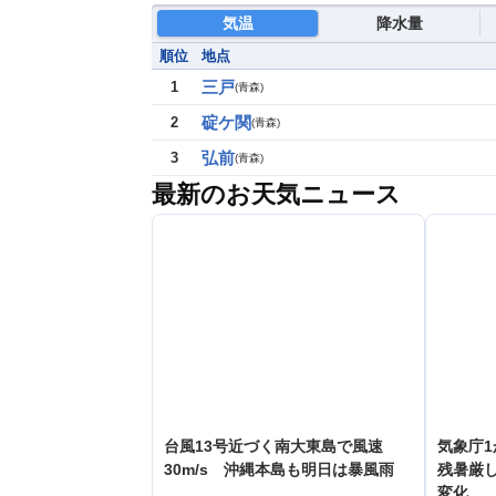
気温
降水量
順位
地点
三戸
1
(
青森
)
碇ケ関
2
(
青森
)
弘前
3
(
青森
)
最新のお天気ニュース
台風13号近づく南大東島で風速
気象庁
30m/s 沖縄本島も明日は暴風雨
残暑厳
変化