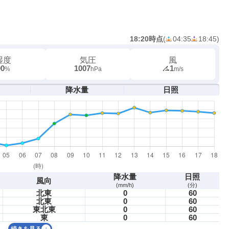
18:20時点
(
04:35
18:45
)
湿度
気圧
風
90
1007
1
%
hPa
m/s
降水量
日照
降水量
日照
風向
(mm/h)
(分)
北東
0
60
北東
0
60
東北東
0
60
東
0
60