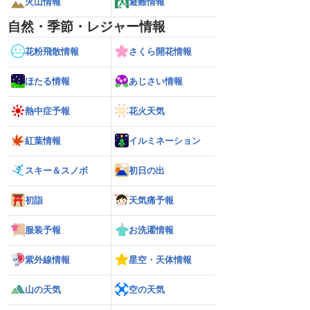
火山情報
避難情報
自然・季節・レジャー情報
花粉飛散情報
さくら開花情報
ほたる情報
あじさい情報
熱中症予報
花火天気
紅葉情報
イルミネーション
スキー＆スノボ
初日の出
初詣
天気痛予報
服装予報
お洗濯情報
紫外線情報
星空・天体情報
山の天気
空の天気