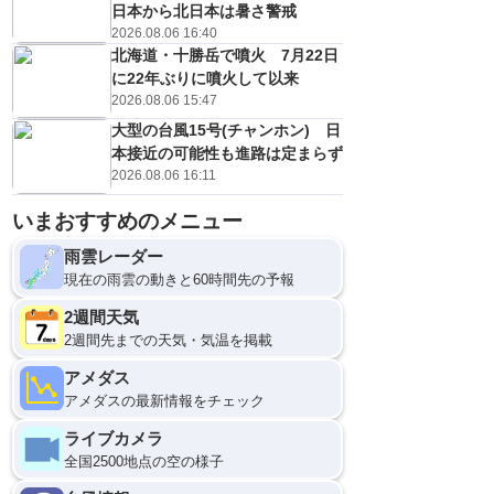
日本から北日本は暑さ警戒
2026.08.06 16:40
北海道・十勝岳で噴火 7月22日
に22年ぶりに噴火して以来
2026.08.06 15:47
大型の台風15号(チャンホン) 日
本接近の可能性も進路は定まらず
2026.08.06 16:11
いまおすすめのメニュー
8日(土)
雨雲レーダー
21
0
現在の雨雲の動きと60時間先の予報
2週間天気
2週間先までの天気・気温を掲載
アメダス
アメダスの最新情報をチェック
ライブカメラ
全国2500地点の空の様子