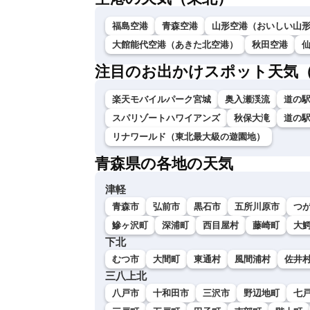
福島空港
青森空港
山形空港（おいしい山
大館能代空港（あきた北空港）
秋田空港
注目のお出かけスポット天気
楽天モバイルパーク宮城
奥入瀬渓流
道の
スパリゾートハワイアンズ
秋保大滝
道の
リナワールド（東北最大級の遊園地）
青森県の各地の天気
津軽
青森市
弘前市
黒石市
五所川原市
つ
鰺ヶ沢町
深浦町
西目屋村
藤崎町
大
下北
むつ市
大間町
東通村
風間浦村
佐井
三八上北
八戸市
十和田市
三沢市
野辺地町
七