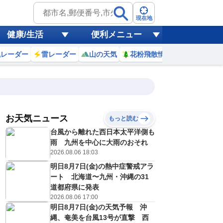
現在地
健康/生活
便利メニュー
風レーダー
雷レーダー
山の天気
花粉飛散情報
世界天気
お天気ニュース
もっと読む
台風から離れた西日本太平洋側も
9
10
11
12
13
14
15
16
雨 九州を中心に大雨のおそれ
2026.08.06 18:03
明日8月7日(金)の熱中症警戒アラ
0
0
0
0
0
0
0
0
ート 北海道〜九州・沖縄の31
ミリ
ミリ
ミリ
ミリ
ミリ
ミリ
ミリ
ミリ
ミリ
道都府県に発表
29
29
30
30
30
30
29
28
℃
℃
℃
℃
℃
℃
℃
℃
℃
2026.08.06 17:00
明日8月7日(金)の天気予報 沖
0
1
3
3
3
3
3
2
/s
m/s
m/s
m/s
m/s
m/s
m/s
m/s
m/s
縄、奄美を台風13号が直撃 西