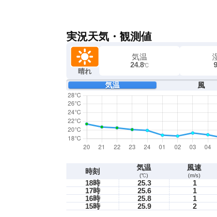
実況天気・観測値
気温
24.8
℃
晴れ
気温
風
気温
風速
時刻
(℃)
(m/s)
18時
25.3
1
17時
25.6
1
16時
25.8
1
15時
25.9
2