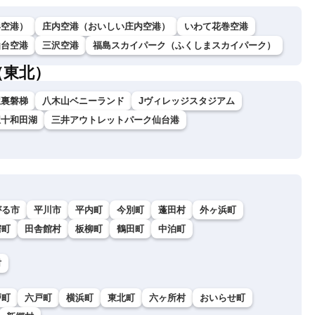
形空港）
庄内空港（おいしい庄内空港）
いわて花巻空港
仙台空港
三沢空港
福島スカイパーク（ふくしまスカイパーク）
（東北）
駅裏磐梯
八木山ベニーランド
Jヴィレッジスタジアム
駅十和田湖
三井アウトレットパーク仙台港
がる市
平川市
平内町
今別町
蓬田村
外ヶ浜町
鰐町
田舎館村
板柳町
鶴田町
中泊町
村
戸町
六戸町
横浜町
東北町
六ヶ所村
おいらせ町