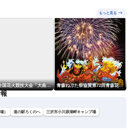
もっと見る
第98回全国花火競技大会「大曲の花火」
青森ねぶた祭協賛第72回青森花火大会
予報
場）
道の駅ろくのへ
三沢市小川原湖畔キャンプ場