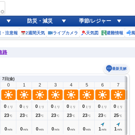
防災・減災
季節/レジャー
報・注意報
2週間天気
ライブカメラ
天気図
避難情報
進路
最新見解
7日(金)
0
1
2
3
4
5
6
7
8
0
0
0
0
0
0
0
0
0
ミリ
ミリ
ミリ
ミリ
ミリ
ミリ
ミリ
ミリ
23
23
23
23
23
23
23
25
28
℃
℃
℃
℃
℃
℃
℃
℃
0
0
0
0
0
0
1
1
1
m/s
m/s
m/s
m/s
m/s
m/s
m/s
m/s
m