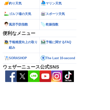
釣り天気
マリン天気
ゴルフ場の天気
スポーツ天気
風邪予防指数
乾燥指数
便利なメニュー
予報精度向上の取り
予報に関するFAQ
組み
26】大東島地方が暴風域
【地震速報】熊本県天草･芦北地方で
【雨情報】関東は
けて沖縄本島・奄美通
M5.1の地震 熊本県や長崎県、鹿児島県
日中は再び雨降り
SORASHOP
The Last 10-second
めの備えを ※8月6日
で震度4を観測
ウェザーニュース公式SNS