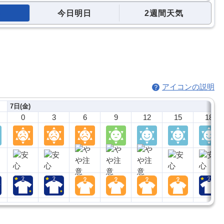
今日明日
2週間天気
アイコンの説明
7日(金)
0
3
6
9
12
15
18