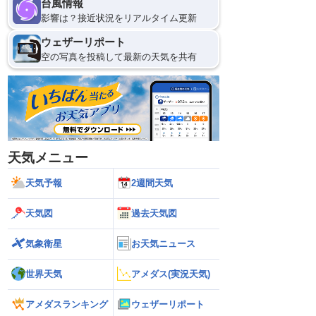
台風情報
影響は？接近状況をリアルタイム更新
ウェザーリポート
空の写真を投稿して最新の天気を共有
天気メニュー
天気予報
2週間天気
天気図
過去天気図
気象衛星
お天気ニュース
世界天気
アメダス(実況天気)
アメダスランキング
ウェザーリポート