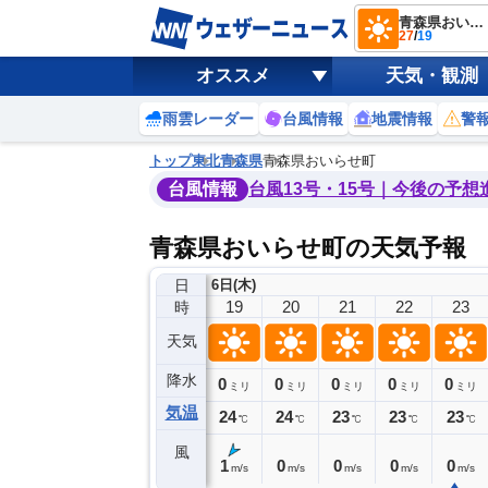
青森県おいらせ町
27
/
19
オススメ
天気・観測
雨雲レーダー
台風情報
地震情報
警
トップ
東北
青森県
青森県おいらせ町
台風情報
台風13号・15号｜今後の予想
青森県おいらせ町の天気予報
日
6日(木)
15
16
17
18
19
20
21
22
23
時
天気
降水
0
0
0
0
0
0
0
0
ミリ
ミリ
ミリ
ミリ
ミリ
ミリ
ミリ
ミリ
ミリ
気温
26
26
25
25
24
24
23
23
23
℃
℃
℃
℃
℃
℃
℃
℃
℃
風
2
1
1
1
1
0
0
0
0
m/s
m/s
m/s
m/s
m/s
m/s
m/s
m/s
m/s