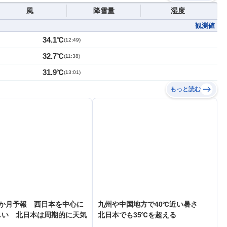
風
降雪量
湿度
観測値
34.1℃
(
12:49
)
32.7℃
(
11:38
)
31.9℃
(
13:01
)
もっと読む
1か月予報 西日本を中心に
九州や中国地方で40℃近い暑さ
しい 北日本は周期的に天気
北日本でも35℃を超える