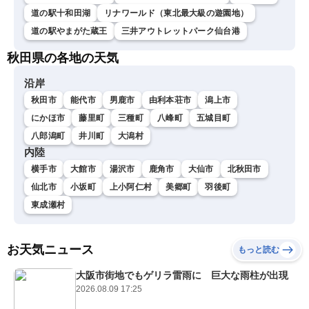
道の駅十和田湖
リナワールド（東北最大級の遊園地）
道の駅やまがた蔵王
三井アウトレットパーク仙台港
秋田県の各地の天気
沿岸
秋田市
能代市
男鹿市
由利本荘市
潟上市
にかほ市
藤里町
三種町
八峰町
五城目町
八郎潟町
井川町
大潟村
内陸
横手市
大館市
湯沢市
鹿角市
大仙市
北秋田市
仙北市
小坂町
上小阿仁村
美郷町
羽後町
東成瀬村
お天気ニュース
もっと読む
大阪市街地でもゲリラ雷雨に 巨大な雨柱が出現
2026.08.09 17:25