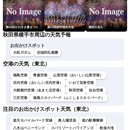
第54回かわさき夏まつり花火大会「おらが自慢のでっかい花火」
第33回赤川花火大会
酒田の花火
秋田県横手市周辺の天気予報
お出かけスポット
大松川ダム
旧池田氏庭園
空港の天気（東北）
福島空港
青森空港
山形空港（おいしい山形空港）
庄内空港（おいしい庄内空港）
いわて花巻空港
大館能代空港（あきた北空港）
秋田空港
仙台空港
三沢空港
福島スカイパーク（ふくしまスカイパーク）
注目のお出かけスポット天気（東北）
楽天モバイルパーク宮城
奥入瀬渓流
道の駅裏磐梯
八木山ベニーランド
スパリゾートハワイアンズ
秋保大滝