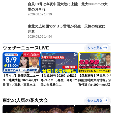
台風13号は今夜中国大陸に上陸 最大500mmの大
雨のおそれ
2026.08.09 14:39
東北の広範囲でゲリラ雷雨が発生 天気の急変に
注意
2026.08.09 14:54
ウェザーニュースLiVE
もっと見る
ライブ放送中
【ライブ】最新天気ニュー
【台風16号 2026】台風16
【気象速報】秋田県で「
ス・地震情報 2026年8月9
号(ペイロー)発生 今月3つ
録的短時間大雨情報」湯
日(日) ／東北・東日本は急
目の台風発生に
市付近で約100mmの猛
な雷雨に注意〈ウェザーニ
な雨
ュースLiVEイブニング・戸
北美月／芳野達郎〉
東北の人気の花火大会
もっと見る