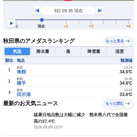
秋田県のアメダスランキング
もっと見る
気温
降水量
風
降雪量
湿度
順位
地点
観測値
秋田
13:19
1
角館
34.6℃
秋田
13:35
1
横手
34.6℃
秋田
13:31
3
田沢湖
33.6℃
最新のお天気ニュース
もっと読む
猛暑日地点数は大幅に減少 熊本県八代で全国最
高の37.4℃
2026.08.09 15:37