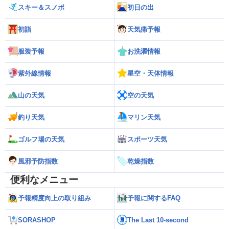
スキー＆スノボ
初日の出
初詣
天気痛予報
服装予報
お洗濯情報
紫外線情報
星空・天体情報
山の天気
空の天気
釣り天気
マリン天気
ゴルフ場の天気
スポーツ天気
風邪予防指数
乾燥指数
便利なメニュー
予報精度向上の取り組み
予報に関するFAQ
SORASHOP
The Last 10-second