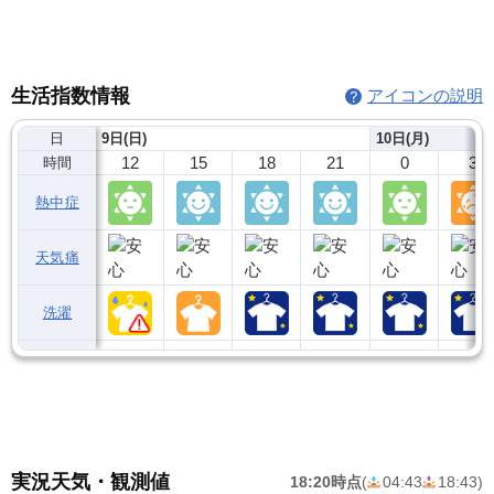
生活指数情報
アイコンの説明
日
9日(日)
10日(月)
12
15
18
21
0
3
時間
熱中症
天気痛
洗濯
実況天気・観測値
18:20時点
(
04:43
18:43
)