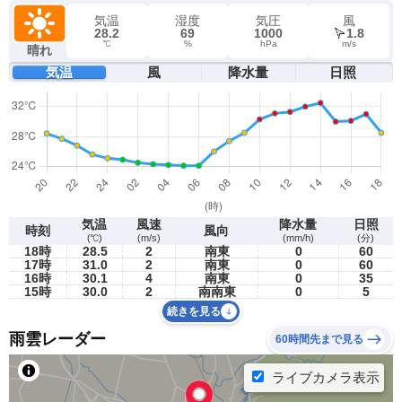
気温
湿度
気圧
風
28.2
69
1000
1.8
℃
%
hPa
m/s
晴れ
気温
風
降水量
日照
気温
風速
降水量
日照
時刻
風向
(℃)
(m/s)
(mm/h)
(分)
18時
28.5
2
南東
0
60
17時
31.0
2
南東
0
60
16時
30.1
4
南東
0
35
15時
30.0
2
南南東
0
5
続きを見る
雨雲レーダー
60時間先まで見る