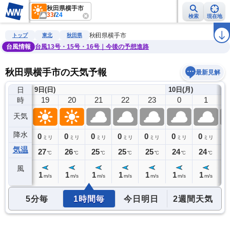
秋田県横手市
33
/
24
検索
現在地
雨雲レーダー
台風情報
地震情報
警報・注意報
2週間天気
ラ
秋田県横手市
トップ
東北
秋田県
台風情報
台風13号・15号・16号｜今後の予想進路
秋田県横手市の天気予報
最新見解
日
9日(日)
10日(月)
18
19
20
21
22
23
0
1
時
天気
降水
0
0
0
0
0
0
0
0
0
ミリ
ミリ
ミリ
ミリ
ミリ
ミリ
ミリ
ミリ
気温
28
27
26
25
25
25
24
24
2
℃
℃
℃
℃
℃
℃
℃
℃
風
2
1
1
1
1
1
1
1
1
m/s
m/s
m/s
m/s
m/s
m/s
m/s
m/s
5分毎
1時間毎
今日明日
2週間天気