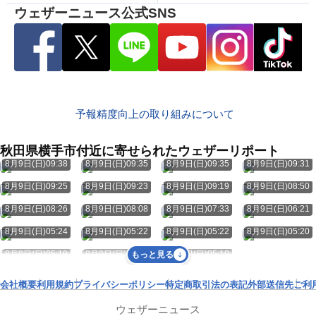
ウェザーニュース公式SNS
予報精度向上の取り組みについて
秋田県横手市付近に寄せられたウェザーリポート
8月9日(日)09:38
8月9日(日)09:35
8月9日(日)09:35
8月9日(日)09:31
8月9日(日)09:25
8月9日(日)09:23
8月9日(日)09:19
8月9日(日)08:50
8月9日(日)08:26
8月9日(日)08:08
8月9日(日)07:33
8月9日(日)06:21
8月9日(日)05:24
8月9日(日)05:22
8月9日(日)05:22
8月9日(日)05:20
8月9日(日)05:19
8月9日(日)05:17
8月9日(日)05:10
もっと見る
会社概要
利用規約
プライバシーポリシー
特定商取引法の表記
外部送信先
ご利
ウェザーニュース