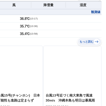
風
降雪量
湿度
観測値
36.8℃
(
13:17
)
35.7℃
(
13:36
)
35.4℃
(
13:58
)
もっと読む
風15号(チャンホン) 日本
台風13号近づく南大東島で風速
可能性も進路は定まらず
30m/s 沖縄本島も明日は暴風雨