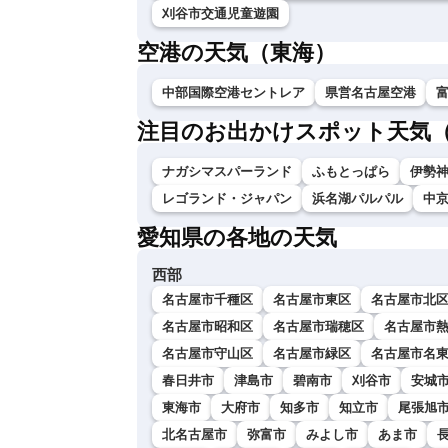
刈谷市交通児童遊園
空港の天気（東海）
中部国際空港セントレア
県営名古屋空港
注目のお出かけスポット天気
ナガシマスパーランド
ふもとっぱら
伊勢神
レゴランド・ジャパン
浜名湖パルパル
中
愛知県の各地の天気
西部
名古屋市千種区
名古屋市東区
名古屋市北
名古屋市昭和区
名古屋市瑞穂区
名古屋市
名古屋市守山区
名古屋市緑区
名古屋市名
春日井市
津島市
碧南市
刈谷市
安城
東海市
大府市
知多市
知立市
尾張旭
北名古屋市
弥富市
みよし市
あま市