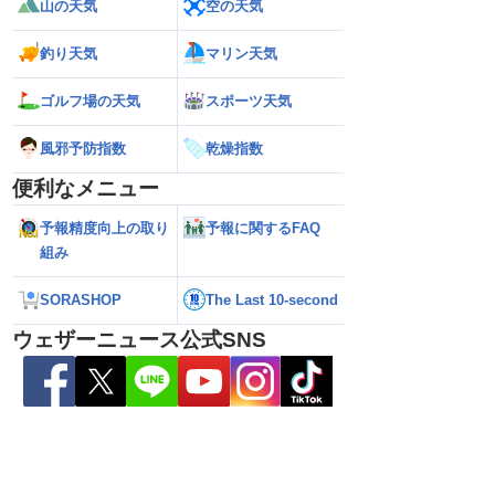
山の天気
空の天気
釣り天気
マリン天気
ゴルフ場の天気
スポーツ天気
風邪予防指数
乾燥指数
便利なメニュー
】前半は晴れてもにわ
【台風13号 2026】大東島地方が暴風域
【地震速報】熊本県
予報精度向上の取り
予報に関するFAQ
15号の動向にも注意
に 明日午後にかけて沖縄本島・奄美通
M5.1の地震 熊
過する見込み 早めの備えを ※8月6日
で震度4を観測
組み
10時更新
SORASHOP
The Last 10-second
ウェザーニュース公式SNS