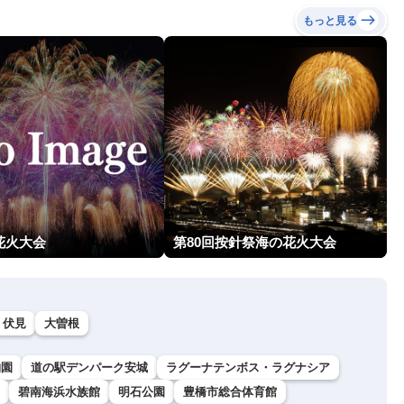
もっと見る
花火大会
第80回按針祭海の花火大会
伏見
大曽根
物園
道の駅デンパーク安城
ラグーナテンボス・ラグナシア
碧南海浜水族館
明石公園
豊橋市総合体育館