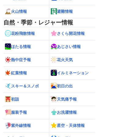
火山情報
避難情報
自然・季節・レジャー情報
花粉飛散情報
さくら開花情報
ほたる情報
あじさい情報
熱中症予報
花火天気
紅葉情報
イルミネーション
スキー＆スノボ
初日の出
初詣
天気痛予報
服装予報
お洗濯情報
紫外線情報
星空・天体情報