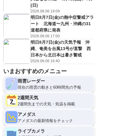
(日)
2026.08.06 19:09
明日8月7日(金)の熱中症警戒アラ
ート 北海道〜九州・沖縄の31
道都府県に発表
2026.08.06 17:00
明日8月7日(金)の天気予報 沖
縄、奄美を台風13号が直撃 西
日本から北日本は暑さ警戒
2026.08.06 16:40
8日(土)
いまおすすめのメニュー
21
0
雨雲レーダー
現在の雨雲の動きと60時間先の予報
2週間天気
2週間先までの天気・気温を掲載
アメダス
アメダスの最新情報をチェック
ライブカメラ