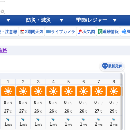
防災・減災
季節/レジャー
報・注意報
2週間天気
ライブカメラ
天気図
避難情報
進路
最新見解
1
2
3
4
5
6
7
8
9
0
0
0
0
0
0
0
0
0
ミリ
ミリ
ミリ
ミリ
ミリ
ミリ
ミリ
ミリ
27
27
26
26
26
26
27
29
30
℃
℃
℃
℃
℃
℃
℃
℃
1
1
1
1
1
1
2
2
3
m/s
m/s
m/s
m/s
m/s
m/s
m/s
m/s
m