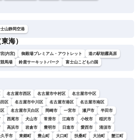
富士山静岡空港
（東海）
宮(内宮)
御殿場プレミアム・アウトレット
道の駅朝霧高原
京競馬場
鈴鹿サーキットパーク
富士山こどもの国
区
名古屋市西区
名古屋市中村区
名古屋市中区
熱田区
名古屋市中川区
名古屋市港区
名古屋市南区
東区
名古屋市天白区
岡崎市
一宮市
瀬戸市
半田市
市
西尾市
犬山市
常滑市
江南市
小牧市
稲沢市
市
高浜市
岩倉市
豊明市
日進市
愛西市
清須市
長久手市
東郷町
豊山町
大口町
扶桑町
大治町
蟹江町