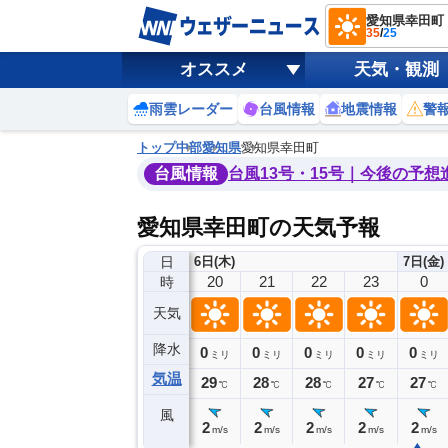
愛知県幸田町
35
/
25
オススメ
天気・観測
雨雲レーダー
台風情報
地震情報
警
トップ
中部
愛知県
愛知県幸田町
台風情報
台風13号・15号｜今後の予想
愛知県幸田町の天気予報
日
6日(木)
7日(金)
16
17
18
19
20
21
22
23
0
時
天気
降水
0
0
0
0
0
0
0
0
ミリ
ミリ
ミリ
ミリ
ミリ
ミリ
ミリ
ミリ
ミリ
気温
33
32
30
29
29
28
28
27
27
℃
℃
℃
℃
℃
℃
℃
℃
℃
風
4
4
4
3
2
2
2
2
2
m/s
m/s
m/s
m/s
m/s
m/s
m/s
m/s
m/s