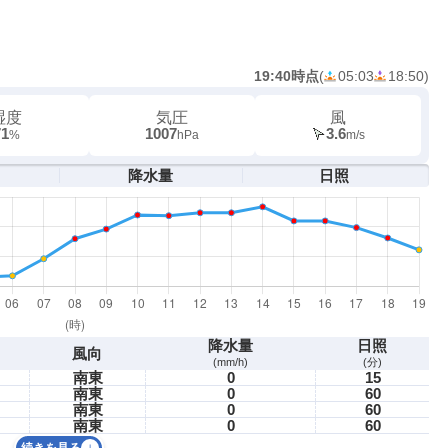
19:40時点
(
05:03
18:50
)
湿度
気圧
風
71
1007
3.6
%
hPa
m/s
降水量
日照
降水量
日照
風向
(mm/h)
(分)
南東
0
15
南東
0
60
南東
0
60
南東
0
60