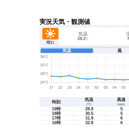
実況天気・観測値
気温
29.2
℃
晴れ
気温
風
気温
風速
時刻
(℃)
(m/s)
19時
28.9
5
18時
30.5
5
17時
31.9
6
16時
32.8
6