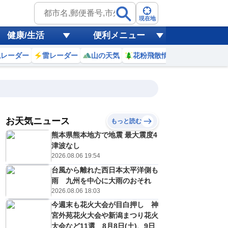
現在地
健康/生活
便利メニュー
風レーダー
雷レーダー
山の天気
花粉飛散情報
世界天気
お天気ニュース
もっと読む
熊本県熊本地方で地震 最大震度4
10
11
12
13
14
15
16
17
津波なし
2026.08.06 19:54
台風から離れた西日本太平洋側も
0
0
0
0
0
0
0
0
雨 九州を中心に大雨のおそれ
ミリ
ミリ
ミリ
ミリ
ミリ
ミリ
ミリ
ミリ
ミリ
2026.08.06 18:03
31
32
33
33
33
33
32
30
℃
℃
℃
℃
℃
℃
℃
℃
℃
今週末も花火大会が目白押し 神
宮外苑花火大会や新潟まつり花火
3
3
4
4
4
4
4
3
/s
m/s
m/s
m/s
m/s
m/s
m/s
m/s
m/s
大会など11選 8月8日(土)、9日