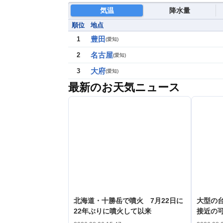
気温
降水量
順位
地点
豊田
1
(
愛知
)
名古屋
2
(
愛知
)
大府
3
(
愛知
)
最新のお天気ニュース
北海道・十勝岳で噴火 7月22日に
大型の台
22年ぶりに噴火して以来
接近の