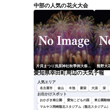
中部の人気の花火大会
片貝まつり浅原神社秋季例大祭奉納大煙火
熊野大
愛知県幸田町周辺の天気予報
人気エリア
名古屋市
金山
今池
新栄
大須
栄
お出かけスポット
おかざき南公園
愛知こどもの国
東公園動
マルヤス岡崎龍北スタジアム（龍北スタジアム）