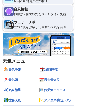
全国2500地点の空の様子
台風情報
影響は？接近状況をリアルタイム更新
ウェザーリポート
空の写真を投稿して最新の天気を共有
天気メニュー
天気予報
2週間天気
天気図
過去天気図
気象衛星
お天気ニュース
世界天気
アメダス(実況天気)