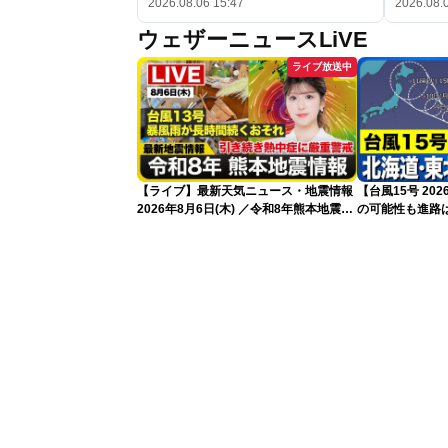
2026.08.06 15:47
2026.08.
ウェザーニュースLiVE
ライブ放送中
【ライブ】最新天気ニュース・地震情報
【台風15号 2
2026年8月6日(木) ／令和8年熊本地震情
の可能性も進路は
報 台風13号暴風雨が長時間続くおそれ
新）
〈ウェザーニュースLiVEイブニング・小
林李衣奈／本田竜也〉