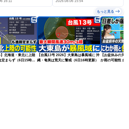
06 16:11
2026.08.06 15:54
もっと見る
026】北海道・東北に上陸
【台風13号 2026】大東島は暴風域に 沖
【お盆休みの天気
定まらず（6日15時更
縄・奄美は荒天に警戒（6日16時更新）
か雨の可能性 台風