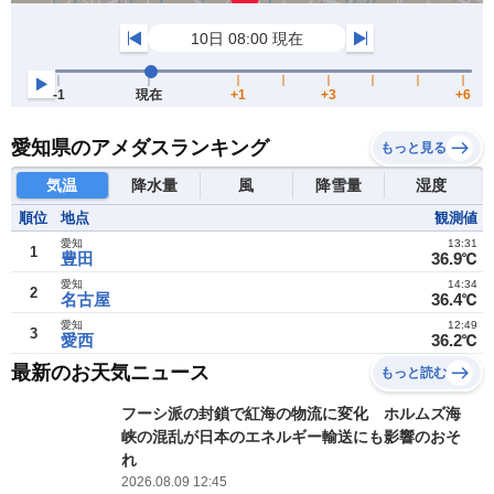
愛知県のアメダスランキング
もっと見る
気温
降水量
風
降雪量
湿度
順位
地点
観測値
愛知
13:31
1
豊田
36.9℃
愛知
14:34
2
名古屋
36.4℃
愛知
12:49
3
愛西
36.2℃
最新のお天気ニュース
もっと読む
フーシ派の封鎖で紅海の物流に変化 ホルムズ海
峡の混乱が日本のエネルギー輸送にも影響のおそ
れ
2026.08.09 12:45