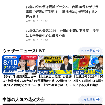
お盆の空の便は混雑ピークへ 台風15号やゲリラ
雷雨で遅延の可能性も 飛行機はなぜ混雑すると
遅れる？
2026.08.10 13:00
お盆休みの天気2026 台風の影響に要注意 後半
は太平洋側中心に曇りや雨
2026.08.10 11:40
ウェザーニュースLiVE
もっと見る
ライブ放送中
【ライブ】最新天気ニュー
【お盆休みの天気】台風15
【台風15号 2026年】関
ス・地震情報 2026年8月10
号通過後も激しい雨のおそ
上陸へ 11日(火)は大雨や
日(月) ／東海などゲリラ雷
れ 上空の寒気と湿った空
風による交通影響は
雨に注意 東北や関東は早め
気でゲリラ雷雨に注意
の台風対策を〈ウェザーニ
ュースLiVEイブニング・駒
中部の人気の花火大会
もっと見る
木結衣／宇野沢達也〉