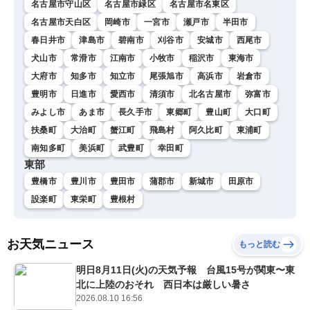
名古屋市守山区
名古屋市緑区
名古屋市名東区
名古屋市天白区
岡崎市
一宮市
瀬戸市
半田市
春日井市
津島市
碧南市
刈谷市
安城市
西尾市
犬山市
常滑市
江南市
小牧市
稲沢市
東海市
大府市
知多市
知立市
尾張旭市
高浜市
岩倉市
豊明市
日進市
愛西市
清須市
北名古屋市
弥富市
みよし市
あま市
長久手市
東郷町
豊山町
大口町
扶桑町
大治町
蟹江町
飛島村
阿久比町
東浦町
南知多町
美浜町
武豊町
幸田町
東部
豊橋市
豊川市
豊田市
蒲郡市
新城市
田原市
設楽町
東栄町
豊根村
お天気ニュース
もっと読む
明日8月11日(火)の天気予報 台風15号が関東〜東
北に上陸のおそれ 西日本は厳しい暑さ
2026.08.10 16:56