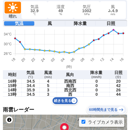
気温
湿度
気圧
風
32.9
49
1002
4.9
℃
%
hPa
m/s
晴れ
気温
風
降水量
日照
気温
風速
降水量
日照
時刻
風向
(℃)
(m/s)
(mm/h)
(分)
16時
34.5
4
西南西
0
20
15時
34.4
5
南西
0
42
14時
35.9
3
西北西
0
26
13時
34.5
3
西
0
44
続きを見る
雨雲レーダー
60時間先まで見る