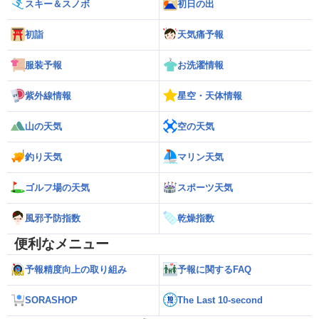
スキー＆スノボ
初日の出
初詣
天気痛予報
服装予報
お洗濯情報
紫外線情報
星空・天体情報
山の天気
空の天気
釣り天気
マリン天気
ゴルフ場の天気
スポーツ天気
風邪予防指数
乾燥指数
便利なメニュー
予報精度向上の取り組み
予報に関するFAQ
SORASHOP
The Last 10-second