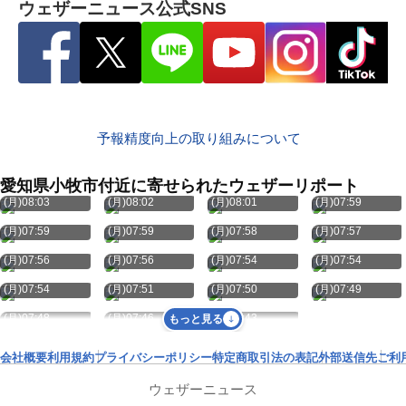
ウェザーニュース公式SNS
予報精度向上の取り組みについて
愛知県小牧市付近に寄せられたウェザーリポート
8月10日
8月10日
8月10日
8月10日
(月)08:03
(月)08:02
(月)08:01
(月)07:59
8月10日
8月10日
8月10日
8月10日
(月)07:59
(月)07:59
(月)07:58
(月)07:57
8月10日
8月10日
8月10日
8月10日
(月)07:56
(月)07:56
(月)07:54
(月)07:54
8月10日
8月10日
8月10日
8月10日
(月)07:54
(月)07:51
(月)07:50
(月)07:49
8月10日
8月10日
8月10日
(月)07:48
(月)07:46
(月)07:43
もっと見る
会社概要
利用規約
プライバシーポリシー
特定商取引法の表記
外部送信先
ご利
ウェザーニュース