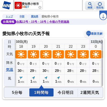
愛知県小牧市
34
/
27
検索
現在地
雨雲レーダー
台風情報
地震情報
警報・注意報
2週間天気
ラ
愛知県小牧市
トップ
中部
愛知県
台風情報
台風13号・15号・16号｜今後の予想進路
愛知県小牧市の天気予報
最新見解
日
10日(月)
11日(火)
17
18
19
20
21
22
23
0
時
天気
降水
0
0
0
0
0
0
0
0
0
ミリ
ミリ
ミリ
ミリ
ミリ
ミリ
ミリ
ミリ
気温
32
30
29
30
29
28
28
28
2
℃
℃
℃
℃
℃
℃
℃
℃
風
2
1
1
1
1
0
0
0
0
m/s
m/s
m/s
m/s
m/s
m/s
m/s
m/s
5分毎
1時間毎
今日明日
2週間天気