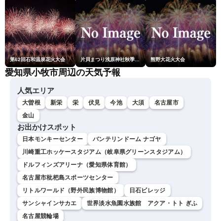
第62回石和温泉花火大会
片貝まつり浅原神社秋季例大祭奉納大煙火
熊野大花火大会
愛知県小牧市周辺の天気予報
人気エリア
大曽根
新栄
栄
伏見
今池
大須
名古屋市
金山
お出かけスポット
日本モンキーセンター
バンテリンドーム ナゴヤ
川崎重工ホッケースタジアム（岐阜県グリーンスタジアム）
ドルフィンズアリーナ（愛知県体育館）
名古屋市枇杷島スポーツセンター
リトルワールド（野外民族博物館）
日石ビレッジ
サンシャインサカエ
世界淡水魚園水族館 アクア・トト ぎふ
名古屋競輪場