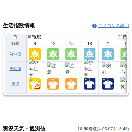
生活指数情報
アイコンの説明
日
10日(月)
11日(火
9
12
15
18
21
0
時間
熱中症
天気痛
洗濯
実況天気・観測値
16:50時点
(
05:07
18:48
)