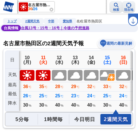
名古屋市熱田区
36
/
26
検索
現在地
雨雲レーダー
台風情報
地震情報
警報・注意報
2週間天気
ラ
名古屋市熱田区
トップ
2週間天気
中部
愛知県
台風情報
台風13号・15号・16号｜今後の予想進路
名古屋市熱田区の2週間天気予報
週間の最新見解
9
10
11
12
13
14
15
16
日
(日)
(月)
(火)
(水)
(木)
(金)
(土)
(日)
(
天気
最高
35
36
35
28
29
32
33
32
3
℃
℃
℃
℃
℃
℃
℃
℃
最低
25
26
25
25
23
24
25
24
2
℃
℃
℃
℃
℃
℃
℃
℃
降水
0
30
30
40
40
40
30
40
4
ミリ
%
%
%
%
%
%
%
5分毎
1時間毎
今日明日
2週間天気