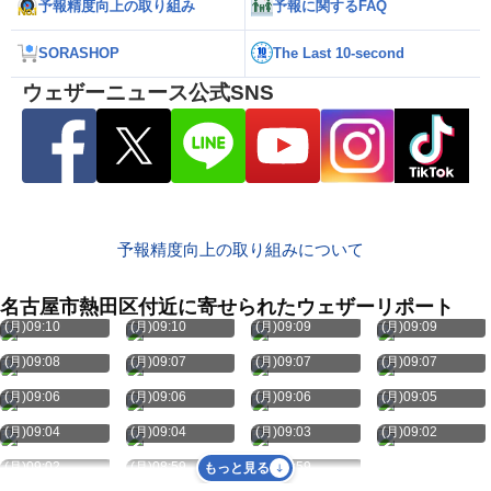
予報精度向上の取り組み
予報に関するFAQ
SORASHOP
The Last 10-second
ウェザーニュース公式SNS
予報精度向上の取り組みについて
名古屋市熱田区付近に寄せられたウェザーリポート
8月10日
8月10日
8月10日
8月10日
(月)09:10
(月)09:10
(月)09:09
(月)09:09
8月10日
8月10日
8月10日
8月10日
(月)09:08
(月)09:07
(月)09:07
(月)09:07
8月10日
8月10日
8月10日
8月10日
(月)09:06
(月)09:06
(月)09:06
(月)09:05
8月10日
8月10日
8月10日
8月10日
(月)09:04
(月)09:04
(月)09:03
(月)09:02
8月10日
8月10日
8月10日
(月)09:02
(月)08:59
(月)08:59
もっと見る