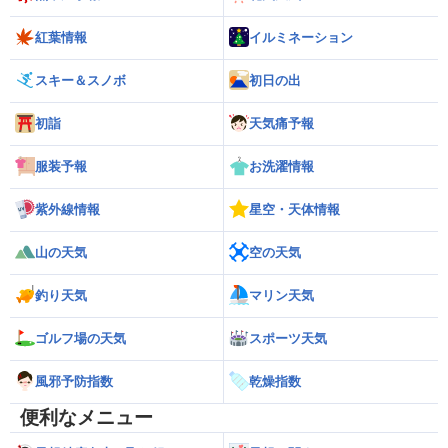
紅葉情報
イルミネーション
スキー＆スノボ
初日の出
初詣
天気痛予報
服装予報
お洗濯情報
紫外線情報
星空・天体情報
山の天気
空の天気
釣り天気
マリン天気
ゴルフ場の天気
スポーツ天気
風邪予防指数
乾燥指数
便利なメニュー