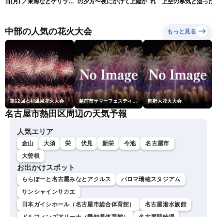
日(月) ／東海などゲリラ雷
の夕方〜夜にかけて上陸か
れ 上空の寒気と湿った
雨に注意 東北や関東は早め
気でゲリラ雷雨に注意
の台風対策を〈ウェザーニ
ュースLiVEイブニング・駒
中部の人気の花火大会
もっと見る
木結衣／宇野沢達也〉
第62回石和温泉花火大会
越前市サマーフェスティバル花火大会
熊野大花火大会
名古屋市熱田区周辺の天気予報
人気エリア
金山
大須
栄
伏見
新栄
今池
名古屋市
大曽根
お出かけスポット
ららぽーと名古屋みなとアクルス
パロマ瑞穂スタジアム
サンシャインサカエ
日本ガイシホール（名古屋市総合体育館）
名古屋港水族館