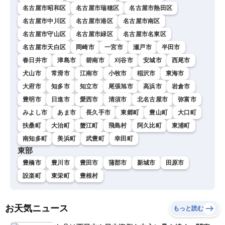
名古屋市昭和区
名古屋市瑞穂区
名古屋市熱田区
名古屋市中川区
名古屋市港区
名古屋市南区
名古屋市守山区
名古屋市緑区
名古屋市名東区
名古屋市天白区
岡崎市
一宮市
瀬戸市
半田市
春日井市
津島市
碧南市
刈谷市
安城市
西尾市
犬山市
常滑市
江南市
小牧市
稲沢市
東海市
大府市
知多市
知立市
尾張旭市
高浜市
岩倉市
豊明市
日進市
愛西市
清須市
北名古屋市
弥富市
みよし市
あま市
長久手市
東郷町
豊山町
大口町
扶桑町
大治町
蟹江町
飛島村
阿久比町
東浦町
南知多町
美浜町
武豊町
幸田町
東部
豊橋市
豊川市
豊田市
蒲郡市
新城市
田原市
設楽町
東栄町
豊根村
お天気ニュース
もっと読む