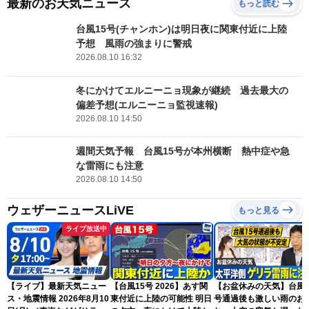
最新のお天気ニュース
もっと読む
台風15号(チャンホン)は明日夜に関東付近に上陸
予想 風雨の強まりに警戒
2026.08.10 16:32
冬にかけてエルニーニョ現象が継続 過去最大の
偏差予想(エルニーニョ監視速報)
2026.08.10 14:50
週間天気予報 台風15号が本州横断 熱中症や急
な雷雨にも注意
2026.08.10 14:50
ウェザーニュースLiVE
もっと見る
ライブ放送中
【ライブ】最新天気ニュー
【台風15号 2026】あす関
【お盆休みの天気】台風1
ス・地震情報 2026年8月10
東付近に上陸の可能性 明日
号通過後も激しい雨のお