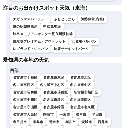
注目のお出かけスポット天気（東海）
ナガシマスパーランド
ふもとっぱら
伊勢神宮(内宮)
道の駅朝霧高原
中京競馬場
岐阜メモリアルセンター長良川競技場
御殿場プレミアム・アウトレット
浜名湖パルパル
レゴランド・ジャパン
鈴鹿サーキットパーク
愛知県の各地の天気
西部
名古屋市千種区
名古屋市東区
名古屋市北区
名古屋市西区
名古屋市中村区
名古屋市中区
名古屋市昭和区
名古屋市瑞穂区
名古屋市熱田区
名古屋市中川区
名古屋市港区
名古屋市南区
名古屋市守山区
名古屋市緑区
名古屋市名東区
名古屋市天白区
岡崎市
一宮市
瀬戸市
半田市
春日井市
津島市
碧南市
刈谷市
安城市
西尾市