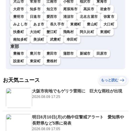
犬山市
常滑市
江南市
小牧市
稲沢市
東海市
大府市
知多市
知立市
尾張旭市
高浜市
岩倉市
豊明市
日進市
愛西市
清須市
北名古屋市
弥富市
みよし市
あま市
長久手市
東郷町
豊山町
大口町
扶桑町
大治町
蟹江町
飛島村
阿久比町
東浦町
南知多町
美浜町
武豊町
幸田町
東部
豊橋市
豊川市
豊田市
蒲郡市
新城市
田原市
設楽町
東栄町
豊根村
お天気ニュース
もっと読む
大阪市街地でもゲリラ雷雨に 巨大な雨柱が出現
2026.08.09 17:25
明日8月10日(月)の熱中症警戒アラート 愛知県や
長野県など5県に発表
2026.08.09 17:05