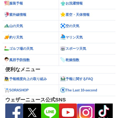
服装予報
お洗濯情報
紫外線情報
星空・天体情報
山の天気
空の天気
釣り天気
マリン天気
ゴルフ場の天気
スポーツ天気
風邪予防指数
乾燥指数
便利なメニュー
予報精度向上の取り組み
予報に関するFAQ
SORASHOP
The Last 10-second
ウェザーニュース公式SNS