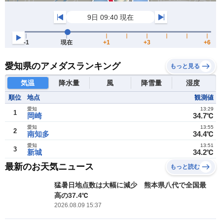
愛知県のアメダスランキング
もっと見る
気温
降水量
風
降雪量
湿度
順位
地点
観測値
愛知
13:29
1
岡崎
34.7℃
愛知
13:55
2
南知多
34.4℃
愛知
13:51
3
新城
34.2℃
最新のお天気ニュース
もっと読む
猛暑日地点数は大幅に減少 熊本県八代で全国最
高の37.4℃
2026.08.09 15:37