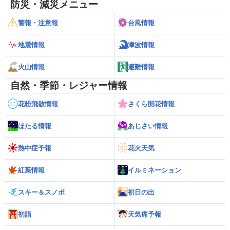
防災・減災メニュー
警報・注意報
台風情報
地震情報
津波情報
火山情報
避難情報
自然・季節・レジャー情報
花粉飛散情報
さくら開花情報
ほたる情報
あじさい情報
熱中症予報
花火天気
紅葉情報
イルミネーション
スキー＆スノボ
初日の出
初詣
天気痛予報