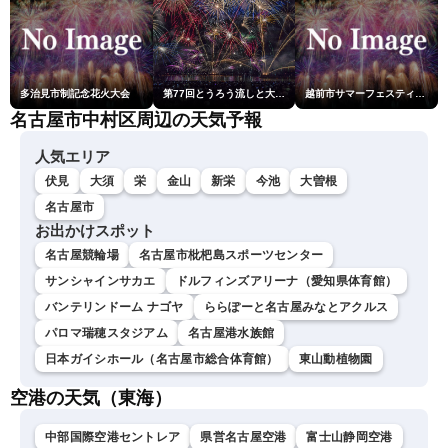
多治見市制記念花火大会
第77回とうろう流しと大花火大会
越前市サマーフェスティバル花火大会
名古屋市中村区周辺の天気予報
人気エリア
伏見
大須
栄
金山
新栄
今池
大曽根
名古屋市
お出かけスポット
名古屋競輪場
名古屋市枇杷島スポーツセンター
サンシャインサカエ
ドルフィンズアリーナ（愛知県体育館）
バンテリンドーム ナゴヤ
ららぽーと名古屋みなとアクルス
パロマ瑞穂スタジアム
名古屋港水族館
日本ガイシホール（名古屋市総合体育館）
東山動植物園
空港の天気（東海）
中部国際空港セントレア
県営名古屋空港
富士山静岡空港