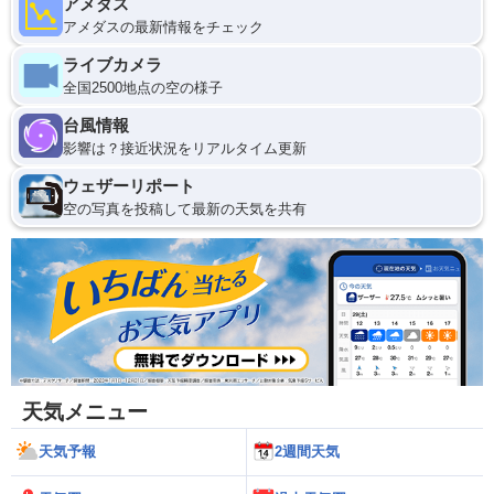
アメダス
アメダスの最新情報をチェック
ライブカメラ
全国2500地点の空の様子
台風情報
影響は？接近状況をリアルタイム更新
ウェザーリポート
空の写真を投稿して最新の天気を共有
天気メニュー
天気予報
2週間天気