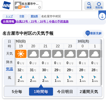
名古屋市中村区
34
/
25
検索
現在地
雨雲レーダー
台風情報
地震情報
警報・注意報
2週間天気
ラ
名古屋市中村区
トップ
中部
愛知県
台風情報
台風13号・15号・16号｜今後の予想進路
名古屋市中村区の天気予報
最新見解
日
9日(日)
10日(月)
18
19
20
21
22
23
0
1
時
天気
降水
0
0
0
0
0
0
0
0
0
ミリ
ミリ
ミリ
ミリ
ミリ
ミリ
ミリ
ミリ
気温
33
32
31
30
29
29
28
28
2
℃
℃
℃
℃
℃
℃
℃
℃
風
2
2
2
2
1
1
1
1
1
m/s
m/s
m/s
m/s
m/s
m/s
m/s
m/s
5分毎
1時間毎
今日明日
2週間天気