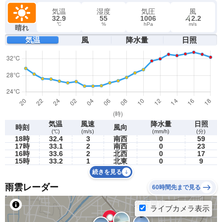
気温
湿度
気圧
風
32.9
55
1006
2.2
℃
%
hPa
m/s
晴れ
気温
風
降水量
日照
気温
風速
降水量
日照
時刻
風向
(℃)
(m/s)
(mm/h)
(分)
18時
32.4
3
南西
0
59
17時
33.1
2
南西
0
23
16時
33.6
2
北西
0
17
15時
33.2
1
北東
0
9
続きを見る
雨雲レーダー
60時間先まで見る