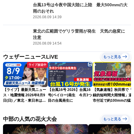
台風13号は今夜中国大陸に上陸 最大500mmの大
雨のおそれ
2026.08.09 14:39
東北の広範囲でゲリラ雷雨が発生 天気の急変に
注意
2026.08.09 14:54
ウェザーニュースLiVE
もっと見る
ライブ放送中
【ライブ】最新天気ニュー
【台風16号 2026】台風16
【気象速報】秋田県で「
ス・地震情報 2026年8月9
号(ペイロー)発生 今月3つ
録的短時間大雨情報」湯
日(日) ／東北・東日本は急
目の台風発生に
市付近で約100mmの猛
な雷雨に注意〈ウェザーニ
な雨
ュースLiVEイブニング・戸
北美月／芳野達郎〉
中部の人気の花火大会
もっと見る