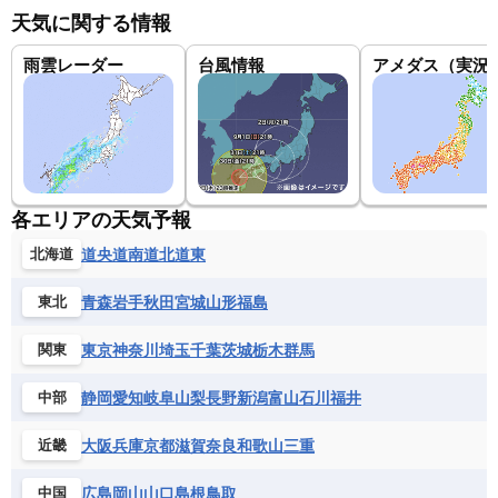
天気に関する情報
雨雲レーダー
台風情報
アメダス（実況
各エリアの天気予報
道央
道南
道北
道東
北海道
青森
岩手
秋田
宮城
山形
福島
東北
東京
神奈川
埼玉
千葉
茨城
栃木
群馬
関東
静岡
愛知
岐阜
山梨
長野
新潟
富山
石川
福井
中部
大阪
兵庫
京都
滋賀
奈良
和歌山
三重
近畿
広島
岡山
山口
島根
鳥取
中国