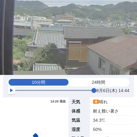
10分間
24時間
8月6日(木) 14:44
晴れ
天気
14:20 現在
耐え難い暑さ
体感
34.3℃
気温
50%
湿度