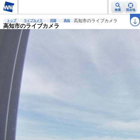
検索
現在地
雨雲レーダー
台風情報
地震情報
高知市のライブカメラ
警報・注意報
2週間天気
ラ
トップ
ライブカメラ
四国
高知
高知市のライブカメラ