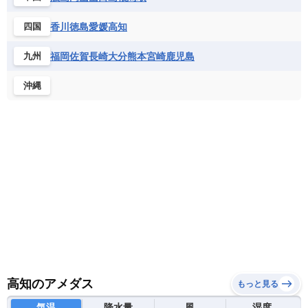
香川
徳島
愛媛
高知
四国
福岡
佐賀
長崎
大分
熊本
宮崎
鹿児島
九州
沖縄
高知のアメダス
もっと見る
気温
降水量
風
湿度