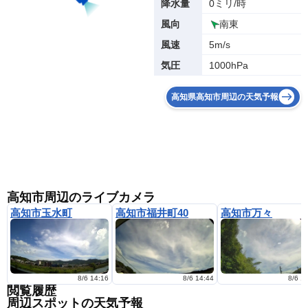
0ミリ/時
降水量
南東
風向
5m/s
風速
1000hPa
気圧
高知県高知市周辺の天気予報
高知市周辺のライブカメラ
高知市玉水町
高知市福井町40
高知市万々
8/6 14:16
8/6 14:44
8/6 1
閲覧履歴
周辺スポットの天気予報