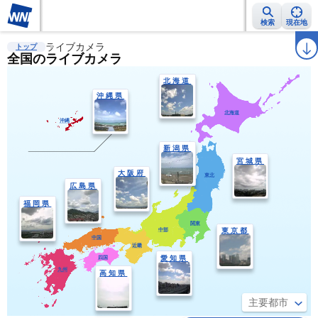
検索
現在地
雨雲レーダー
ライブカメラ
台風情報
地震情報
警報・注意報
2週間天気
ラ
トップ
全国のライブカメラ
北海道
沖縄県
北海道
沖縄
新潟県
宮城県
大阪府
東北
広島県
福岡県
関東
中部
東京都
中国
近畿
愛知県
四国
九州
高知県