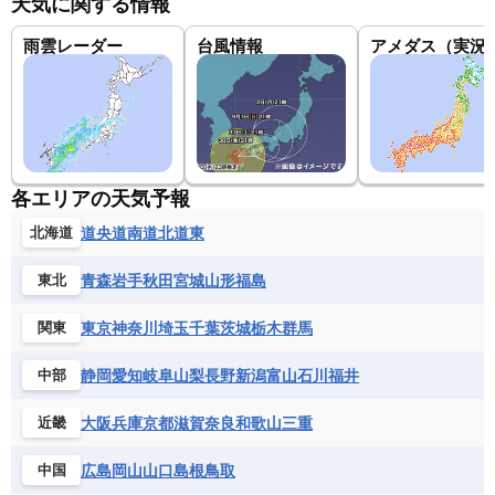
天気に関する情報
瀬戸大橋
雨雲レーダー
台風情報
アメダス（実況
広島県廿日市市宮島口
志布志市志布志町志布志
鹿児島市小川町
各エリアの天気予報
大島郡和泊町
道央
道南
道北
道東
北海道
南城市佐敷
青森
岩手
秋田
宮城
山形
福島
東北
東京
神奈川
埼玉
千葉
茨城
栃木
群馬
関東
静岡
愛知
岐阜
山梨
長野
新潟
富山
石川
福井
中部
大阪
兵庫
京都
滋賀
奈良
和歌山
三重
近畿
広島
岡山
山口
島根
鳥取
中国