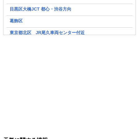
目黒区大橋JCT 都心・渋谷方向
葛飾区
東京都北区 JR尾久車両センター付近
上野（東天紅上野本店）
富士市「富士山南麓」
富士河口湖町大石
稚内市
鴨川市
明治神宮
沼津市狩野川
桑名市内
神戸市垂水区高丸(南西 明石海峡方面)