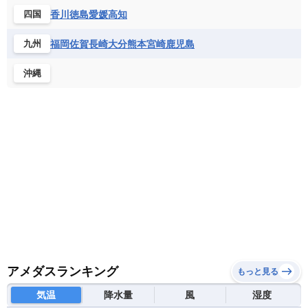
香川
徳島
愛媛
高知
四国
福岡
佐賀
長崎
大分
熊本
宮崎
鹿児島
九州
沖縄
アメダスランキング
もっと見る
気温
降水量
風
湿度