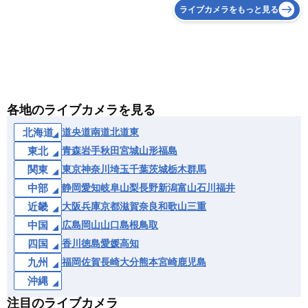
ライブカメラをもっと見る
各地のライブカメラを見る
北海道
道央
道南
道北
道東
東北
青森
岩手
秋田
宮城
山形
福島
関東
東京
神奈川
埼玉
千葉
茨城
栃木
群馬
中部
静岡
愛知
岐阜
山梨
長野
新潟
富山
石川
福井
近畿
大阪
兵庫
京都
滋賀
奈良
和歌山
三重
中国
広島
岡山
山口
島根
鳥取
四国
香川
徳島
愛媛
高知
九州
福岡
佐賀
長崎
大分
熊本
宮崎
鹿児島
沖縄
注目のライブカメラ