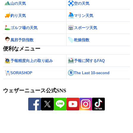
山の天気
空の天気
釣り天気
マリン天気
ゴルフ場の天気
スポーツ天気
風邪予防指数
乾燥指数
便利なメニュー
予報精度向上の取り組み
予報に関するFAQ
SORASHOP
The Last 10-second
ウェザーニュース公式SNS