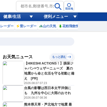
現在地
健康/生活
便利メニュー
風レーダー
雷レーダー
山の天気
花粉飛散情報
世界天気
お天気ニュース
もっと読む
8日(土)
【HIKESHI ACTIONS！】損保ジ
3
0
1
2
3
4
5
6
7
ャパン×ウェザーニューズ 夏の
地震から命と生活を守る初動と備
え [PR]
2026.08.07 07:23
0
0
0
0
0
0
0
0
リ
ミリ
ミリ
ミリ
ミリ
ミリ
ミリ
ミリ
ミリ
台風の影響は西日本太平洋側に
29
29
28
28
28
28
28
28
℃
℃
℃
℃
℃
℃
℃
℃
℃
も 九州を中心に大雨のおそれ
2026.08.07 08:36
1
1
1
1
1
1
1
1
/s
m/s
m/s
m/s
m/s
m/s
m/s
m/s
m/s
熊本県天草・芦北地方で地震 最