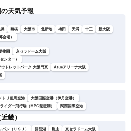
辺の天気予報
北浜
鶴橋
大阪市
北新地
梅田
天満
十三
新大阪
万博会場）
動物園
京セラドーム大阪
ツセンター）
アウトレットパーク 大阪門真
Asueアリーナ大阪
居
ノトリ但馬空港
大阪国際空港（伊丹空港）
グライダー飛行場（MPG琵琶湖）
関西国際空港
（近畿）
ャパン（ＵＳＪ）
琵琶湖
嵐山
京セラドーム大阪