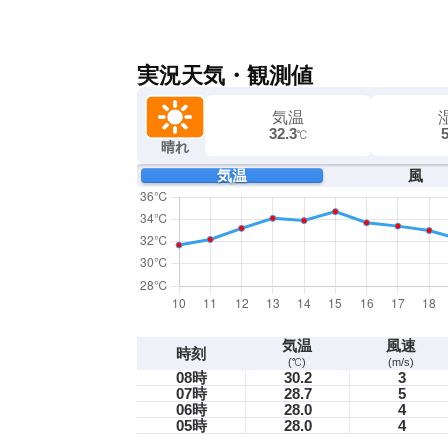
実況天気・観測値
気温
32.3
℃
晴れ
気温
風
気温
風速
時刻
(℃)
(m/s)
08時
30.2
3
07時
28.7
5
06時
28.0
4
05時
28.0
4