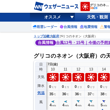
グリコのネオン（大阪府）
38
/
28
オススメ
天気・観測
雨雲レーダー
台風情報
地震情報
警
トップ
近畿
大阪府
グリコのネオン（大阪府）
台風情報
台風13号・15号｜今後の予想
グリコのネオン（大阪府）の
日
7日(金)
6
7
8
9
10
11
12
13
14
時
天気
降水
0
0
0
0
0
0
0
0
ミリ
ミリ
ミリ
ミリ
ミリ
ミリ
ミリ
ミリ
ミリ
気温
29
30
32
34
35
36
36
37
38
℃
℃
℃
℃
℃
℃
℃
℃
℃
風
4
4
4
4
4
4
4
4
5
m/s
m/s
m/s
m/s
m/s
m/s
m/s
m/s
m/s