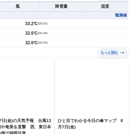
風
降雪量
湿度
観測値
33.2℃
(
08:45
)
32.6℃
(
08:48
)
32.6℃
(
08:50
)
もっと読む
7日(金)の天気予報 台風13
ひと目でわかる今日の傘マップ 8
縄や奄美を直撃 西、東日本
月7日(金)
洋側で強雨注意