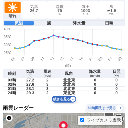
気温
湿度
気圧
風
26.7
75
1003
1.9
℃
%
hPa
m/s
晴れ
気温
風
降水量
日照
気温
風速
降水量
日照
時刻
風向
(℃)
(m/s)
(mm/h)
(分)
03時
27.2
2
北北東
0
0
02時
27.6
3
北北東
0
0
01時
28.1
3
北北東
0
0
24時
29.3
2
東北東
0
0
続きを見る
雨雲レーダー
60時間先まで見る