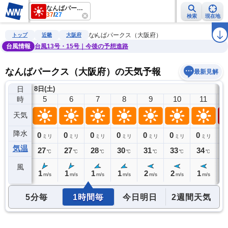
なんばパークス（大阪府）
37
/
27
検索
現在地
雨雲レーダー
台風情報
地震情報
警報・注意報
2週間天気
ラ
なんばパークス（大阪府）
トップ
近畿
大阪府
台風情報
台風13号・15号｜今後の予想進路
なんばパークス（大阪府）の天気予報
最新見解
日
8日(土)
4
5
6
7
8
9
10
11
時
天気
降水
0
0
0
0
0
0
0
0
0
ミリ
ミリ
ミリ
ミリ
ミリ
ミリ
ミリ
ミリ
気温
27
27
27
28
30
31
33
34
3
℃
℃
℃
℃
℃
℃
℃
℃
風
1
1
1
1
1
2
2
1
0
m/s
m/s
m/s
m/s
m/s
m/s
m/s
m/s
5分毎
1時間毎
今日明日
2週間天気