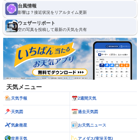
台風情報
影響は？接近状況をリアルタイム更新
ウェザーリポート
空の写真を投稿して最新の天気を共有
天気メニュー
天気予報
2週間天気
天気図
過去天気図
気象衛星
お天気ニュース
世界天気
アメダス(実況天気)