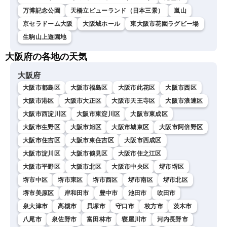
万博記念公園
天橋立ビューランド（日本三景）
嵐山
京セラドーム大阪
大阪城ホール
東大阪市花園ラグビー場
生駒山上遊園地
大阪府の各地の天気
大阪府
大阪市都島区
大阪市福島区
大阪市此花区
大阪市西区
大阪市港区
大阪市大正区
大阪市天王寺区
大阪市浪速区
大阪市西淀川区
大阪市東淀川区
大阪市東成区
大阪市生野区
大阪市旭区
大阪市城東区
大阪市阿倍野区
大阪市住吉区
大阪市東住吉区
大阪市西成区
大阪市淀川区
大阪市鶴見区
大阪市住之江区
大阪市平野区
大阪市北区
大阪市中央区
堺市堺区
堺市中区
堺市東区
堺市西区
堺市南区
堺市北区
堺市美原区
岸和田市
豊中市
池田市
吹田市
泉大津市
高槻市
貝塚市
守口市
枚方市
茨木市
八尾市
泉佐野市
富田林市
寝屋川市
河内長野市