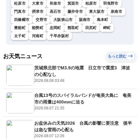
松原市
大東市
和泉市
箕面市
柏原市
羽曳野市
門真市
摂津市
高石市
藤井寺市
東大阪市
泉南市
四條畷市
交野市
大阪狭山市
阪南市
島本町
豊能町
能勢町
忠岡町
熊取町
田尻町
岬町
太子町
河南町
千早赤阪村
お天気ニュース
もっと読む
茨城県北部でM3.9の地震 日立市で震度3 津波
の心配なし
2026.08.08 03:48
台風13号のスパイラルバンドが奄美大島に 奄美
市の雨量は400mmに迫る
2026.08.07 21:35
お盆休みの天気2026 台風の影響に要注意 後半
は急な雷雨の心配も
2026.08.07 12:26