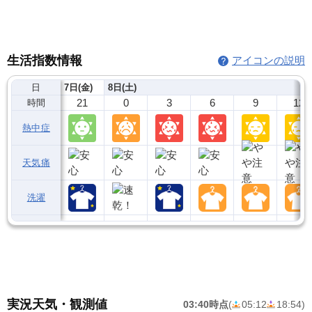
生活指数情報
アイコンの説明
日
7日(金)
8日(土)
21
0
3
6
9
12
時間
熱中症
天気痛
洗濯
実況天気・観測値
03:40時点
(
05:12
18:54
)