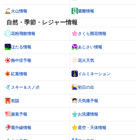
火山情報
避難情報
自然・季節・レジャー情報
花粉飛散情報
さくら開花情報
ほたる情報
あじさい情報
熱中症予報
花火天気
紅葉情報
イルミネーション
スキー＆スノボ
初日の出
初詣
天気痛予報
服装予報
お洗濯情報
紫外線情報
星空・天体情報