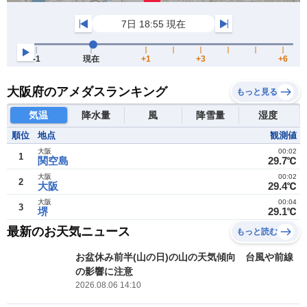
大阪府のアメダスランキング
もっと見る
気温
降水量
風
降雪量
湿度
順位
地点
観測値
大阪
00:02
1
関空島
29.7℃
大阪
00:02
2
大阪
29.4℃
大阪
00:04
3
堺
29.1℃
最新のお天気ニュース
もっと読む
お盆休み前半(山の日)の山の天気傾向 台風や前線
の影響に注意
2026.08.06 14:10