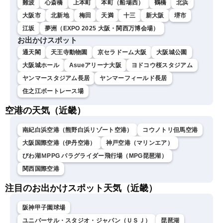
難波
心斎橋
上本町
本町（船場西）
鶴橋
北浜
大阪市
北新地
梅田
天満
十三
新大阪
堺市
江坂
夢洲（EXPO 2025 大阪・関西万博会場）
お出かけスポット
通天閣
天王寺動物園
京セラドーム大阪
大阪城公園
大阪城ホール
Asueアリーナ大阪
ヨドコウ桜スタジアム
ヤンマースタジアム長居
ヤンマーフィールド長居
住之江ボートレース場
空港の天気（近畿）
南紀白浜空港（熊野白浜リゾート空港）
コウノトリ但馬空港
大阪国際空港（伊丹空港）
神戸空港（マリンエア）
びわ湖ＭPPG パラグライダー飛行場（MPG琵琶湖）
関西国際空港
注目のお出かけスポット天気（近畿）
阪神甲子園球場
ユニバーサル・スタジオ・ジャパン（ＵＳＪ）
琵琶湖