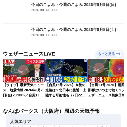
今日のこよみ・今週のこよみ 2026年8月9日(日)
2026.08.09 04:00
今日のこよみ・今週のこよみ 2026年8月8日(土)
2026.08.08 04:00
ウェザーニュースLiVE
もっと見る
ライブ放送中
【ライブ】最新天気ニュー
【台風15号 2026】今後の
【台風13号 2026】雨風
ス・地震情報 2026年8月7
進路は？北日本に接近・上
影響はいつまで続く？／
日(金) 23:00〜／台風13号
陸する可能性も（7日22時
ェザーニュース気象予報
の影響長引く 〈ウェザーニ
情報）
解説（7日22時情報）
ュースLiVE・川畑玲〉
なんばパークス（大阪府）周辺の天気予報
人気エリア