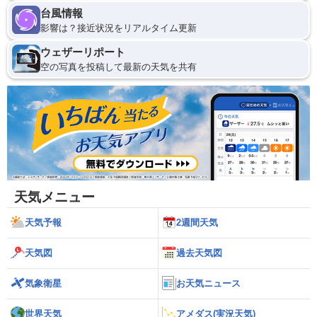
台風情報
影響は？接近状況をリアルタイム更新
ウェザーリポート
空の写真を投稿して最新の天気を共有
天気メニュー
天気予報
2週間天気
天気図
過去天気図
気象衛星
お天気ニュース
世界天気
アメダス(実況天気)