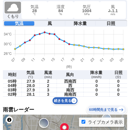
気温
湿度
気圧
風
28
84
1004
1.1
℃
%
hPa
m/s
くもり
気温
風
降水量
日照
気温
風速
降水量
日照
時刻
風向
(℃)
(m/s)
(mm/h)
(分)
05時
27.9
2
西南西
0
0
04時
28.0
2
西
0
0
03時
27.9
3
南西
0
0
02時
28.1
3
南南西
0
0
続きを見る
雨雲レーダー
60時間先まで見る