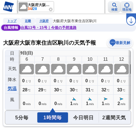
大阪府大阪市東住吉区駒川
34
/
28
検索
現在地
雨雲レーダー
台風情報
地震情報
警報・注意報
2週間天気
ラ
大阪府大阪市東住吉区駒川
トップ
近畿
大阪府
台風情報
台風13号・15号｜今後の予想進路
大阪府大阪市東住吉区駒川の天気予報
最新見解
日
9日(日)
5
6
7
8
9
10
11
12
時
天気
降水
0
0
0
0
0
0
0
0
0
ミリ
ミリ
ミリ
ミリ
ミリ
ミリ
ミリ
ミリ
気温
28
28
29
30
30
31
32
33
3
℃
℃
℃
℃
℃
℃
℃
℃
風
0
0
0
0
1
1
1
2
2
m/s
m/s
m/s
m/s
m/s
m/s
m/s
m/s
5分毎
1時間毎
今日明日
2週間天気