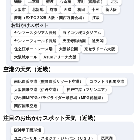
鶴橋
上本町
難波
心斎橋
本町（船場西）
北浜
大阪市
北新地
堺市
天満
梅田
十三
新大阪
夢洲（EXPO 2025 大阪・関西万博会場）
江坂
お出かけスポット
ヤンマースタジアム長居
ヨドコウ桜スタジアム
ヤンマーフィールド長居
天王寺動物園
通天閣
住之江ボートレース場
大阪城公園
京セラドーム大阪
大阪城ホール
Asueアリーナ大阪
空港の天気（近畿）
南紀白浜空港（熊野白浜リゾート空港）
コウノトリ但馬空港
大阪国際空港（伊丹空港）
神戸空港（マリンエア）
びわ湖ＭPPG パラグライダー飛行場（MPG琵琶湖）
関西国際空港
注目のお出かけスポット天気（近畿）
阪神甲子園球場
ユニバーサル・スタジオ・ジャパン（ＵＳＪ）
琵琶湖