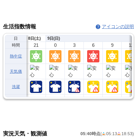
生活指数情報
アイコンの説明
日
8日(土)
9日(日)
21
0
3
6
9
12
時間
熱中症
天気痛
洗濯
実況天気・観測値
05:40時点
(
05:13
18:53
)