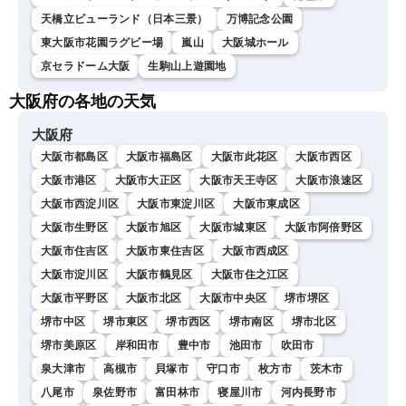
天橋立ビューランド（日本三景）
万博記念公園
東大阪市花園ラグビー場
嵐山
大阪城ホール
京セラドーム大阪
生駒山上遊園地
大阪府の各地の天気
大阪府
大阪市都島区
大阪市福島区
大阪市此花区
大阪市西区
大阪市港区
大阪市大正区
大阪市天王寺区
大阪市浪速区
大阪市西淀川区
大阪市東淀川区
大阪市東成区
大阪市生野区
大阪市旭区
大阪市城東区
大阪市阿倍野区
大阪市住吉区
大阪市東住吉区
大阪市西成区
大阪市淀川区
大阪市鶴見区
大阪市住之江区
大阪市平野区
大阪市北区
大阪市中央区
堺市堺区
堺市中区
堺市東区
堺市西区
堺市南区
堺市北区
堺市美原区
岸和田市
豊中市
池田市
吹田市
泉大津市
高槻市
貝塚市
守口市
枚方市
茨木市
八尾市
泉佐野市
富田林市
寝屋川市
河内長野市