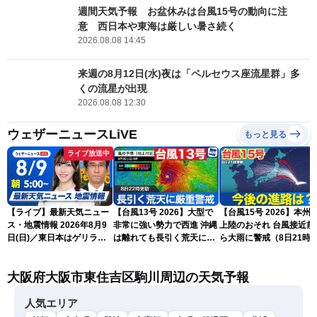
週間天気予報 お盆休みは台風15号の動向に注
意 西日本や東海は厳しい暑さ続く
2026.08.08 14:45
来週の8月12日(水)夜は「ペルセウス座流星群」多
くの流星が出現
2026.08.08 12:30
ウェザーニュースLiVE
もっと見る
ライブ放送中
【ライブ】最新天気ニュー
【台風13号 2026】大型で
【台風15号 2026】本州
ス・地震情報 2026年8月9
非常に強い勢力で西進 沖縄
上陸のおそれ 台風接近前
日(日)／東日本はゲリラ雷
は離れても長引く荒天に厳
ら大雨に警戒（8日21時
雨に注意 沖縄は引き続き
重警戒(8日22時更新)
新）
暴風雨に警戒〈ウェザーニ
大阪府大阪市東住吉区駒川周辺の天気予報
ュースLiVEモーニング・魚
住茉由／山口剛央〉
人気エリア