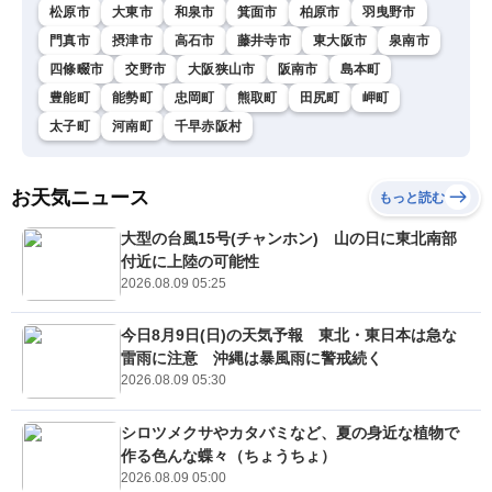
松原市
大東市
和泉市
箕面市
柏原市
羽曳野市
門真市
摂津市
高石市
藤井寺市
東大阪市
泉南市
四條畷市
交野市
大阪狭山市
阪南市
島本町
豊能町
能勢町
忠岡町
熊取町
田尻町
岬町
太子町
河南町
千早赤阪村
お天気ニュース
もっと読む
大型の台風15号(チャンホン) 山の日に東北南部
付近に上陸の可能性
2026.08.09 05:25
今日8月9日(日)の天気予報 東北・東日本は急な
雷雨に注意 沖縄は暴風雨に警戒続く
2026.08.09 05:30
シロツメクサやカタバミなど、夏の身近な植物で
作る色んな蝶々（ちょうちょ）
2026.08.09 05:00