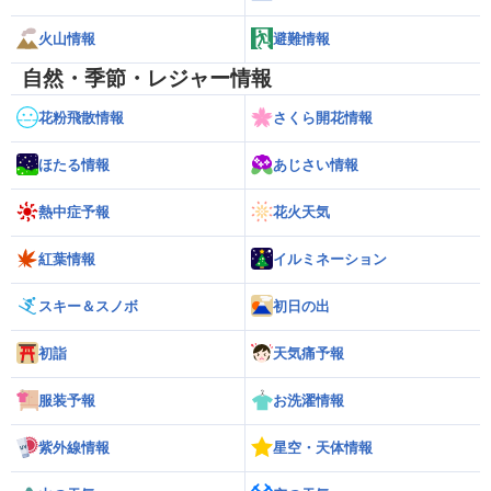
火山情報
避難情報
自然・季節・レジャー情報
花粉飛散情報
さくら開花情報
ほたる情報
あじさい情報
熱中症予報
花火天気
紅葉情報
イルミネーション
スキー＆スノボ
初日の出
初詣
天気痛予報
服装予報
お洗濯情報
紫外線情報
星空・天体情報