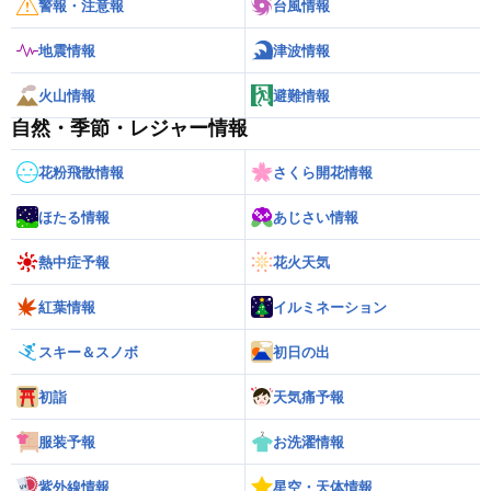
警報・注意報
台風情報
地震情報
津波情報
火山情報
避難情報
自然・季節・レジャー情報
花粉飛散情報
さくら開花情報
ほたる情報
あじさい情報
熱中症予報
花火天気
紅葉情報
イルミネーション
スキー＆スノボ
初日の出
初詣
天気痛予報
服装予報
お洗濯情報
紫外線情報
星空・天体情報