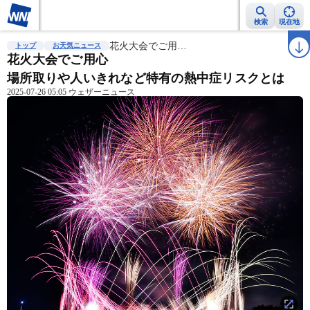
検索
現在地
雨雲レーダー
台風情報
花火大会でご用…
地震情報
警報・注意報
2週間天気
ラ
トップ
お天気ニュース
花火大会でご用心
場所取りや人いきれなど特有の熱中症リスクとは
2025-07-26 05:05 ウェザーニュース