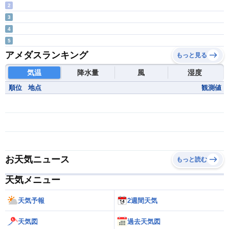
2
3
4
5
アメダスランキング
もっと見る
気温
降水量
風
湿度
順位
地点
観測値
お天気ニュース
もっと読む
天気メニュー
天気予報
2週間天気
天気図
過去天気図