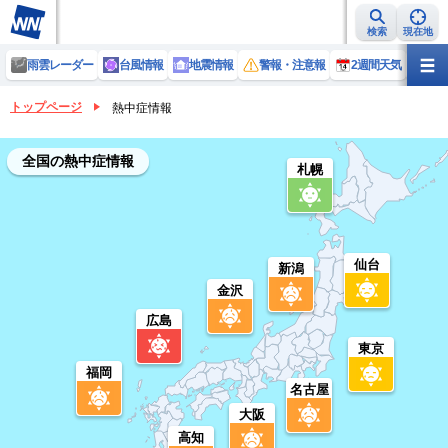
検索
現在地
雨雲レーダー
台風情報
地震情報
警報・注意報
2週間天気
ラ
トップページ
熱中症情報
全国の熱中症情報
札幌
仙台
新潟
金沢
広島
東京
福岡
名古屋
大阪
高知