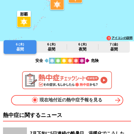
那覇
アイコンの説明
6 (木)
6 (木)
6 (木)
7 (金)
昼間
昼間
夜間
昼間
安全
危険
現在地付近の熱中症予報を見る
熱中症に関するニュース
7月下旬に5日連続の酷暑日 温暖化でこうした