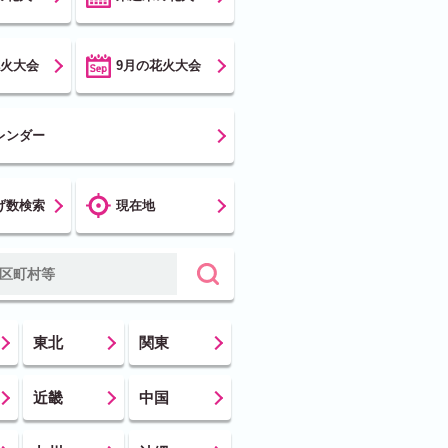
花火大会
9月の花火大会
レンダー
げ数検索
現在地
東北
関東
近畿
中国