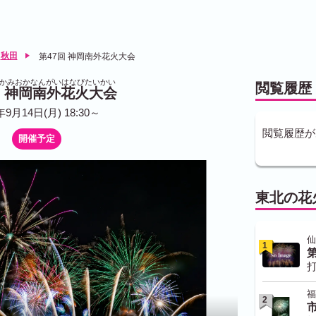
秋田
第47回 神岡南外花火大会
い かみおかなんがいはなびたいかい
閲覧履歴
回 神岡南外花火大会
年9月14日(月) 18:30～
閲覧履歴が
開催予定
東北の花
仙
1
打
福
2