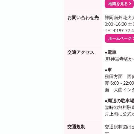
地図を見る
お問い合わせ先
神岡南外花火
0:00~16:00
TEL:0187-72-4
ホームページ
交通アクセス
●電車
JR神宮寺駅か
●車
秋田方面 西
帯 6:00～2
面 大曲イン
●周辺の駐車
臨時の無料駐
月上旬に公式
交通規制
交通規制図は
す。