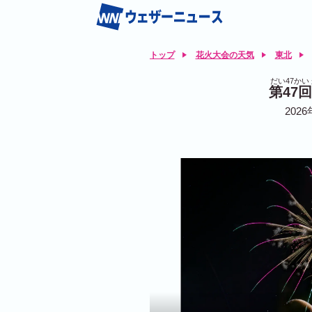
トップ
花火大会の天気
東北
だい47か
第47
2026