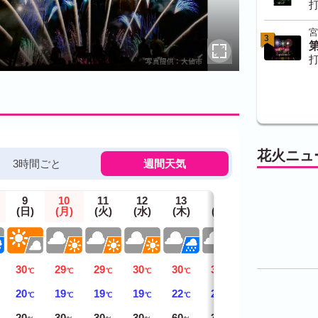
打
宮
3
打
花火ニュ
3時間ごと
週間天気
9
10
11
12
13
14
15
(日)
(月)
(火)
(水)
(木)
(金)
(土)
30
29
29
30
30
31
32
℃
℃
℃
℃
℃
℃
℃
20
19
19
19
22
22
21
℃
℃
℃
℃
℃
℃
℃
20
30
30
30
60
30
20