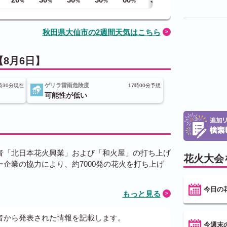
%
%
%
%
%
%
%
秋田県大仙市の2週間天気はこちら
8月6日】
ゲリラ雷雨危険度
時30分現在
17時00分予想
可能性が低い
者「北日本花火興業」および「和火屋」の打ち上げ
花火大会
企業の協力により、約7000発の花火を打ち上げ
今日の
もっと見る
者から発表された情報を記載します。
今週末