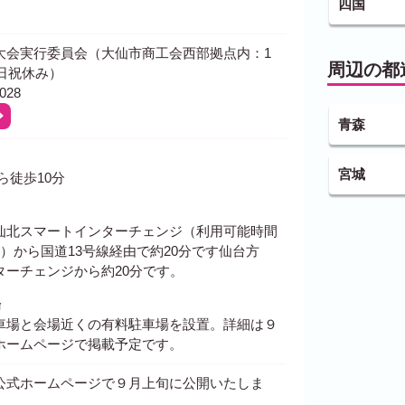
四国
大会実行委員会（大仙市商工会西部拠点内：1
周辺の都
 土日祝休み）
028
青森
宮城
ら徒歩10分
仙北スマートインターチェンジ（利用可能時間
2:00）から国道13号線経由で約20分です仙台方
ターチェンジから約20分です。
場
車場と会場近くの有料駐車場を設置。詳細は９
ホームページで掲載予定です。
公式ホームページで９月上旬に公開いたしま