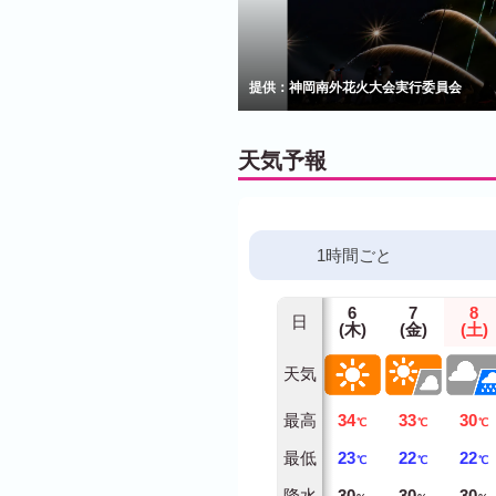
提供：神岡南外花火大会実行委員会
天気予報
1時間ごと
6
7
8
日
(木)
(金)
(土)
天気
最高
34
33
30
℃
℃
℃
最低
23
22
22
℃
℃
℃
降水
30
30
30