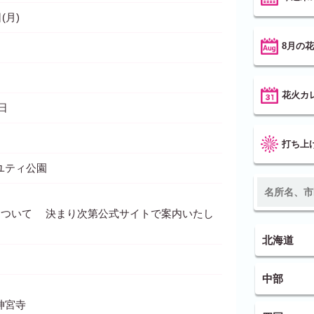
(月)
8月の
花火カ
5日
打ち上
ユティ公園
について 決まり次第公式サイトで案内いたし
北海道
中部
神宮寺