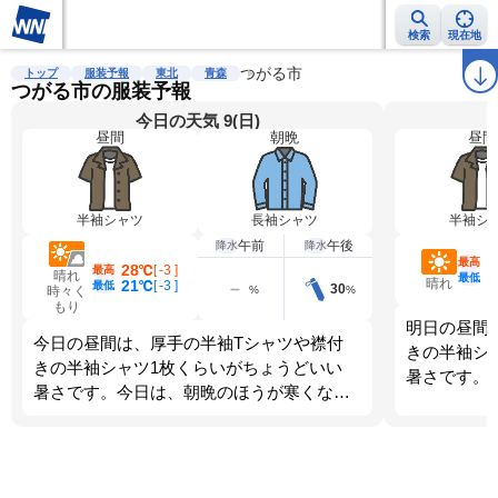
検索
現在地
雨雲レーダー
台風情報
地震情報
つがる市
警報・注意報
2週間天気
ラ
トップ
服装予報
東北
青森
つがる市の服装予報
今日の天気 9(日)
昼間
朝晩
昼間
半袖シャツ
長袖シャツ
半袖シ
午前
午後
降水
降水
2
最高
28℃
[
-3
]
最高
晴れ
1
最低
晴れ
21℃
[
-3
]
最低
30
%
%
時々く
もり
明日の昼間
今日の昼間は、厚手の半袖Tシャツや襟付
きの半袖シ
きの半袖シャツ1枚くらいがちょうどいい
暑さです。
暑さです。今日は、朝晩のほうが寒くなり
ます。調節
ます。調節しやすい服装を選びましょう。