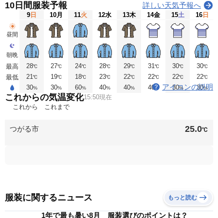
10日間服装予報
詳しい天気予報へ
9
日
10
月
11
火
12
水
13
木
14
金
15
土
16
日
昼間
朝晩
28
27
24
28
29
31
30
30
最高
℃
℃
℃
℃
℃
℃
℃
℃
21
19
18
23
22
22
22
22
最低
℃
℃
℃
℃
℃
℃
℃
℃
アイコンの説明
30
30
60
40
40
40
30
30
%
%
%
%
%
%
%
%
これからの気温変化
15:50現在
これから
これまで
25.0
つがる市
℃
服装に関するニュース
もっと読む
1年で最も暑い8月 服装選びのポイントは？