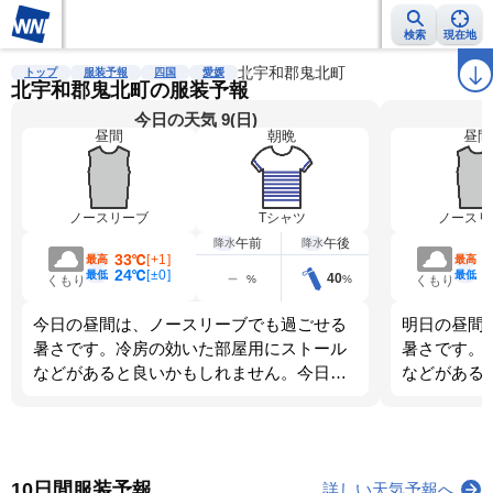
検索
現在地
雨雲レーダー
台風情報
地震情報
北宇和郡鬼北町
警報・注意報
2週間天気
ラ
トップ
服装予報
四国
愛媛
北宇和郡鬼北町の服装予報
今日の天気 9(日)
昼間
朝晩
昼間
ノースリーブ
Tシャツ
ノースリ
午前
午後
降水
降水
33℃
[
+1
]
最高
最高
24℃
[
±0
]
最低
最低
40
%
%
くもり
くもり
今日の昼間は、ノースリーブでも過ごせる
明日の昼間
暑さです。冷房の効いた部屋用にストール
暑さです。
などがあると良いかもしれません。今日
などがある
は、朝晩のほうが寒くなります。調節しや
は、朝晩と
すい服装を選びましょう。
す。調節し
10日間服装予報
詳しい天気予報へ