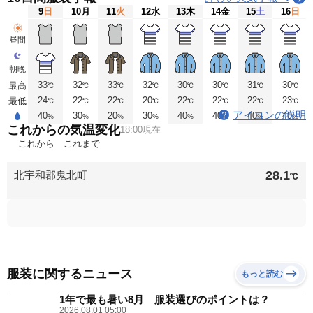
9
日
10
月
11
火
12
水
13
木
14
金
15
土
16
日
昼間
朝晩
33
32
33
32
30
30
31
30
最高
℃
℃
℃
℃
℃
℃
℃
℃
24
22
22
20
22
22
22
23
最低
℃
℃
℃
℃
℃
℃
℃
℃
アイコンの説明
40
30
20
30
40
40
40
40
%
%
%
%
%
%
%
%
これからの気温変化
18:00現在
これから
これまで
28.1
北宇和郡鬼北町
℃
服装に関するニュース
もっと読む
1年で最も暑い8月 服装選びのポイントは？
2026.08.01 05:00