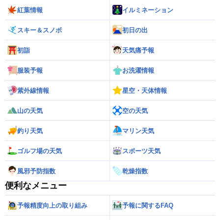
紅葉情報
イルミネーション
スキー＆スノボ
初日の出
初詣
天気痛予報
服装予報
お洗濯情報
紫外線情報
星空・天体情報
山の天気
空の天気
釣り天気
マリン天気
ゴルフ場の天気
スポーツ天気
風邪予防指数
乾燥指数
便利なメニュー
予報精度向上の取り組み
予報に関するFAQ