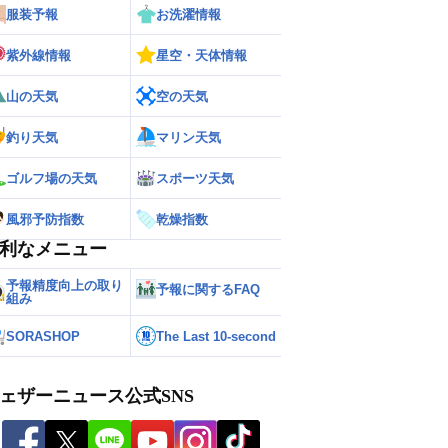
服装予報
お洗濯情報
紫外線情報
星空・天体情報
山の天気
空の天気
釣り天気
マリン天気
ゴルフ場の天気
スポーツ天気
風邪予防指数
乾燥指数
利なメニュー
予報精度向上の取り
予報に関するFAQ
組み
SORASHOP
The Last 10-second
ェザーニュース公式SNS