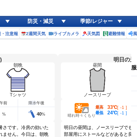
防災・減災
季節/レジャー
報・注意報
2週間天気
ライブカメラ
天気図
避難情報
)
明日の天気
朝晩
昼間
服
Tシャツ
ノースリーブ
午前
降水
午後
33℃
最高
[
-1
]
24℃
最低
[
-1
]
40
%
%
晴れ時々くもり
暑さです。冷房の効いた
明日の昼間は、ノースリーブでも
れません。今日は、朝晩
部屋用にストールなどがあると良