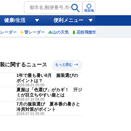
現在地
健康/生活
便利メニュー
風レーダー
雷レーダー
山の天気
花粉飛散情報
世界天気
 8(土)
朝晩
装に関するニュース
もっと読む
1年で最も暑い8月 服装選びの
ポイントは？
2026.08.01 05:00
夏服は「色選び」がカギ！ 汗ジ
半袖シャツ
ミが目立ちやすい服とは
降水
午前
降水
午後
2026.07.10 08:00
7月の服装選び 夏本番の暑さと
40
50
冷房対策がポイント
%
%
2026.07.01 05:00
過ごせる暑さです。冷房の効いた
いかもしれません。明日は、朝晩