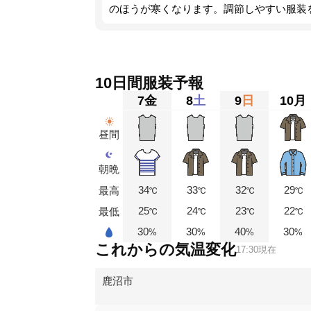
のほうが寒くなります。調節しやすい服装
10日間服装予報
7
金
8
土
9
日
10
月
昼間
朝晩
34
33
32
29
最高
℃
℃
℃
℃
25
24
23
22
最低
℃
℃
℃
℃
30
30
40
30
%
%
%
%
これからの気温変化
17:30現在
鹿沼市