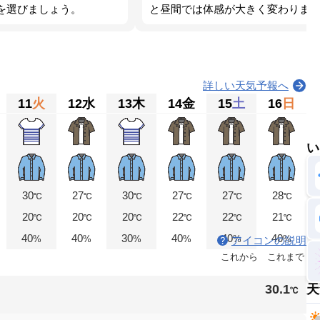
を選びましょう。
と昼間では体感が大きく変わりま
ょう。
詳しい天気予報へ
11
火
12
水
13
木
14
金
15
土
16
日
い
30
27
30
27
27
28
℃
℃
℃
℃
℃
℃
20
20
20
22
22
21
℃
℃
℃
℃
℃
℃
40
40
30
40
40
40
%
%
%
%
%
%
アイコンの説明
これから
これまで
30.1
天
℃