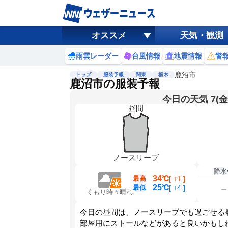
オススメ
天気・観測
雨雲レーダー
台風情報
地震情報
警
鹿沼市
トップ
服装予報
関東
栃木
鹿沼市の服装予報
今日の天気 7(金
昼間
ノースリーブ
降水
34℃
最高
[
+1
]
25℃
最低
[
+4
]
くもり時々晴れ
今日の昼間は、ノースリーブでも過ごせる
部屋用にストールなどがあると良いかもし