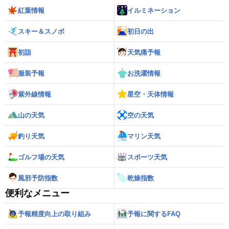
紅葉情報
イルミネーション
スキー＆スノボ
初日の出
初詣
天気痛予報
服装予報
お洗濯情報
紫外線情報
星空・天体情報
山の天気
空の天気
釣り天気
マリン天気
ゴルフ場の天気
スポーツ天気
風邪予防指数
乾燥指数
便利なメニュー
予報精度向上の取り組み
予報に関するFAQ