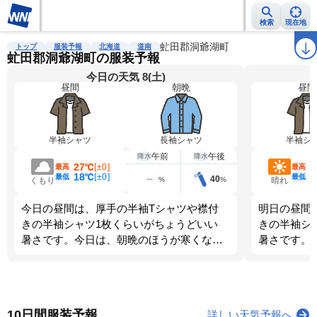
検索
現在地
雨雲レーダー
台風情報
地震情報
虻田郡洞爺湖町
警報・注意報
2週間天気
ラ
トップ
服装予報
北海道
道南
虻田郡洞爺湖町の服装予報
今日の天気 8(土)
昼間
朝晩
昼間
半袖シャツ
長袖シャツ
半袖シ
午前
午後
降水
降水
27℃
2
[
±0
]
最高
最高
18℃
1
[
±0
]
最低
最低
40
%
%
くもり
晴れ
今日の昼間は、厚手の半袖Tシャツや襟付
明日の昼間
きの半袖シャツ1枚くらいがちょうどいい
きの半袖シ
暑さです。今日は、朝晩のほうが寒くなり
暑さです。
ます。調節しやすい服装を選びましょう。
ます。調節
10日間服装予報
詳しい天気予報へ