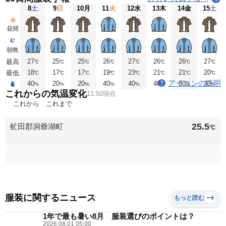
8
土
9
日
10
月
11
火
12
水
13
木
14
金
15
土
昼間
朝晩
27
25
25
26
27
26
26
27
最高
℃
℃
℃
℃
℃
℃
℃
℃
18
17
17
19
23
21
21
20
最低
℃
℃
℃
℃
℃
℃
℃
℃
アイコンの説明
40
20
20
40
40
40
30
30
%
%
%
%
%
%
%
%
これからの気温変化
11:50現在
これから
これまで
25.5
虻田郡洞爺湖町
℃
服装に関するニュース
もっと読む
1年で最も暑い8月 服装選びのポイントは？
2026.08.01 05:00