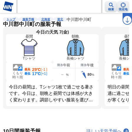
検索
現在地
雨雲レーダー
台風情報
地震情報
中川郡中川町
警報・注意報
2週間天気
ラ
トップ
服装予報
北海道
道北
中川郡中川町の服装予報
今日の天気 7(金)
昼間
朝晩
昼間
Tシャツ
長袖シャツ
長袖シ
午前
午後
降水
降水
29℃
[
-1
]
最高
最高
くもり
くもり
17℃
[
+1
]
最低
最低
80
%
%
時々雨
時々雨
今日の昼間は、Tシャツ1枚で過ごせる暑さ
明日の昼間
です。今日は、朝晩と昼間では体感が大き
適に過ごせ
く変わります。調節しやすい服装を選びま
が寒くなり
しょう。
ましょう。
10日間服装予報
詳しい天気予報へ