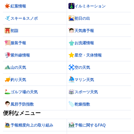
紅葉情報
イルミネーション
スキー＆スノボ
初日の出
初詣
天気痛予報
服装予報
お洗濯情報
紫外線情報
星空・天体情報
山の天気
空の天気
釣り天気
マリン天気
ゴルフ場の天気
スポーツ天気
風邪予防指数
乾燥指数
便利なメニュー
予報精度向上の取り組み
予報に関するFAQ