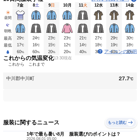
7
金
8
土
9
日
10
月
11
火
12
水
13
木
14
金
昼間
朝晩
29
24
23
23
21
27
29
30
最高
℃
℃
℃
℃
℃
℃
℃
℃
17
16
15
12
14
18
19
18
最低
℃
℃
℃
℃
℃
℃
℃
℃
アイコンの説明
60
60
20
20
40
30
40
30
%
%
%
%
%
%
%
%
これからの気温変化
13:30現在
これから
これまで
27.7
中川郡中川町
℃
服装に関するニュース
もっと読む
1年で最も暑い8月 服装選びのポイントは？
2026.08.01 05:00