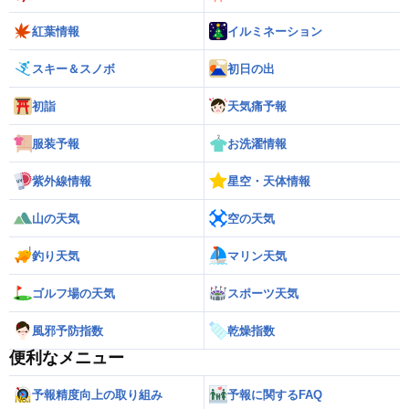
紅葉情報
イルミネーション
スキー＆スノボ
初日の出
初詣
天気痛予報
服装予報
お洗濯情報
紫外線情報
星空・天体情報
山の天気
空の天気
釣り天気
マリン天気
ゴルフ場の天気
スポーツ天気
風邪予防指数
乾燥指数
便利なメニュー
予報精度向上の取り組み
予報に関するFAQ