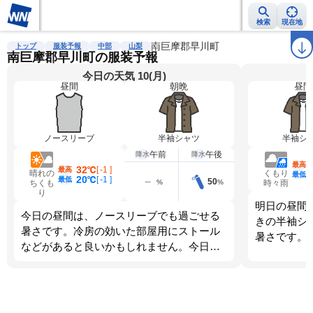
検索
現在地
雨雲レーダー
台風情報
地震情報
南巨摩郡早川町
警報・注意報
2週間天気
ラ
トップ
服装予報
中部
山梨
南巨摩郡早川町の服装予報
今日の天気 10(月)
昼間
朝晩
昼間
ノースリーブ
半袖シャツ
半袖シ
午前
午後
降水
降水
最高
32℃
[
-1
]
最高
晴れの
くもり
最低
20℃
[
-1
]
最低
50
%
%
ちくも
時々雨
り
明日の昼間
今日の昼間は、ノースリーブでも過ごせる
きの半袖シ
暑さです。冷房の効いた部屋用にストール
暑さです。
などがあると良いかもしれません。今日
ます。調節
は、朝晩と昼間では体感が大きく変わりま
す。調節しやすい服装を選びましょう。