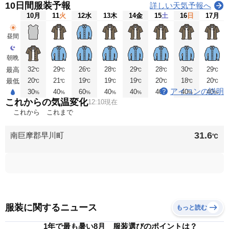
10日間服装予報
詳しい天気予報へ
10
月
11
火
12
水
13
木
14
金
15
土
16
日
17
月
昼間
朝晩
32
29
26
28
29
28
30
29
最高
℃
℃
℃
℃
℃
℃
℃
℃
20
21
19
19
19
20
18
20
最低
℃
℃
℃
℃
℃
℃
℃
℃
アイコンの説明
30
40
60
40
40
40
40
40
%
%
%
%
%
%
%
%
これからの気温変化
12:10現在
これから
これまで
31.6
南巨摩郡早川町
℃
服装に関するニュース
もっと読む
1年で最も暑い8月 服装選びのポイントは？