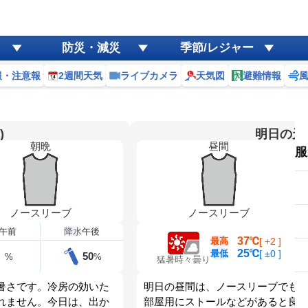
防災・減災
季節/レジャー
報・注意報
2週間天気
ライブカメラ
天気図
避難情報
)
明日の天気
朝晩
昼間
服
ノースリーブ
ノースリーブ
午前
降水
午後
37℃
最高
[
+2
]
25℃
最低
[
±0
]
50
%
%
猛暑時々曇り
暑さです。冷房の効いた
明日の昼間は、ノースリーブでも
れません。今日は、出か
部屋用にストールなどがあると良