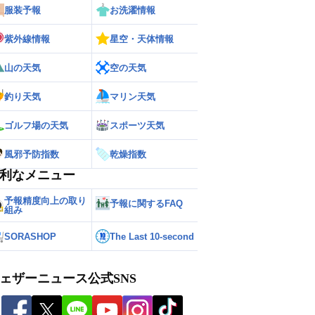
服装予報
お洗濯情報
紫外線情報
星空・天体情報
山の天気
空の天気
釣り天気
マリン天気
ゴルフ場の天気
スポーツ天気
風邪予防指数
乾燥指数
利なメニュー
予報精度向上の取り
予報に関するFAQ
組み
SORASHOP
The Last 10-second
ェザーニュース公式SNS