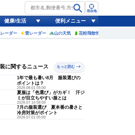
現在地
健康/生活
便利メニュー
風レーダー
雷レーダー
山の天気
花粉飛散情報
世界天気
 7(金)
朝晩
装に関するニュース
もっと読む
1年で最も暑い8月 服装選びの
ポイントは？
2026.08.01 05:00
夏服は「色選び」がカギ！ 汗ジ
ノースリーブ
ミが目立ちやすい服とは
降水
午前
降水
午後
2026.07.10 08:00
7月の服装選び 夏本番の暑さと
40
40
冷房対策がポイント
%
%
2026.07.01 05:00
過ごせる暑さです。冷房の効いた
いかもしれません。明日は、出か