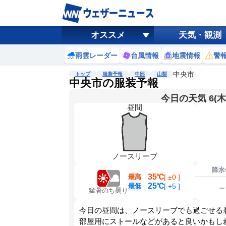
オススメ
天気・観測
雨雲レーダー
台風情報
地震情報
警
中央市
トップ
服装予報
中部
山梨
中央市の服装予報
今日の天気 6(木
昼間
ノースリーブ
降水
35℃
最高
[
±0
]
25℃
最低
[
+5
]
猛暑のち曇り
今日の昼間は、ノースリーブでも過ごせる
部屋用にストールなどがあると良いかもし