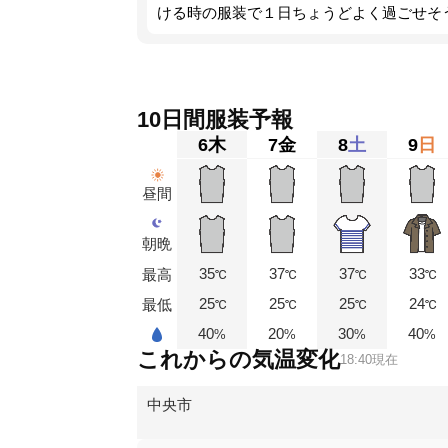
ける時の服装で１日ちょうどよく過ごせそ
10日間服装予報
6
木
7
金
8
土
9
日
昼間
朝晩
35
37
37
33
最高
℃
℃
℃
℃
25
25
25
24
最低
℃
℃
℃
℃
40
20
30
40
%
%
%
%
これからの気温変化
18:40現在
中央市