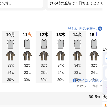
うです。
ける時の服装で１日ちょうどよく
詳しい天気予報へ
10
月
11
火
12
水
13
木
14
金
15
土
い
33
32
32
34
34
32
℃
℃
℃
℃
℃
℃
24
23
23
24
23
24
℃
℃
℃
℃
℃
℃
30
30
30
30
30
40
%
%
%
%
%
%
アイコンの説明
これから
これまで
30.5
天
℃