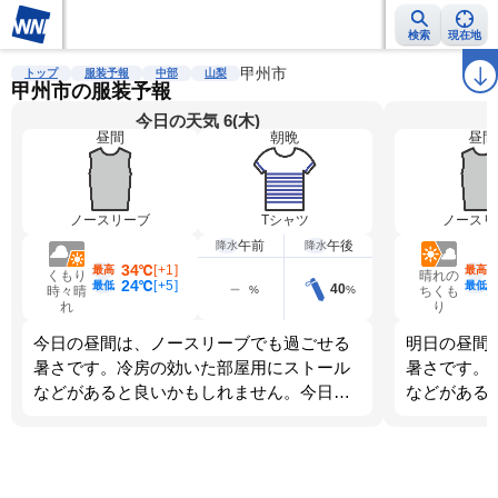
検索
現在地
雨雲レーダー
台風情報
地震情報
甲州市
警報・注意報
2週間天気
ラ
トップ
服装予報
中部
山梨
甲州市の服装予報
今日の天気 6(木)
昼間
朝晩
昼間
ノースリーブ
Tシャツ
ノースリ
午前
午後
降水
降水
34℃
[
+1
]
最高
最高
くもり
晴れの
24℃
[
+5
]
最低
最低
40
%
%
時々晴
ちくも
れ
り
今日の昼間は、ノースリーブでも過ごせる
明日の昼間
暑さです。冷房の効いた部屋用にストール
暑さです。
などがあると良いかもしれません。今日
などがある
は、朝晩のほうが寒くなります。調節しや
は、朝晩と
すい服装を選びましょう。
す。調節し