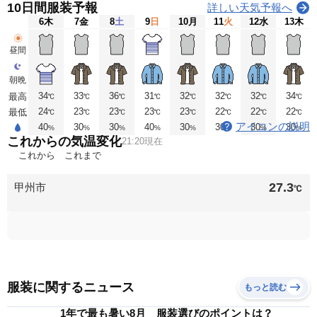
10日間服装予報
詳しい天気予報へ
6
木
7
金
8
土
9
日
10
月
11
火
12
水
13
木
昼間
朝晩
34
33
36
31
32
32
32
34
最高
℃
℃
℃
℃
℃
℃
℃
℃
24
23
23
23
23
22
22
22
最低
℃
℃
℃
℃
℃
℃
℃
℃
アイコンの説明
40
30
30
40
30
30
30
30
%
%
%
%
%
%
%
%
これからの気温変化
21:20現在
これから
これまで
27.3
甲州市
℃
服装に関するニュース
もっと読む
1年で最も暑い8月 服装選びのポイントは？