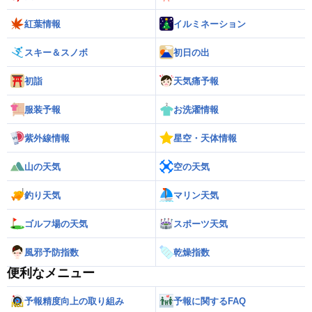
紅葉情報
イルミネーション
スキー＆スノボ
初日の出
初詣
天気痛予報
服装予報
お洗濯情報
紫外線情報
星空・天体情報
山の天気
空の天気
釣り天気
マリン天気
ゴルフ場の天気
スポーツ天気
風邪予防指数
乾燥指数
便利なメニュー
予報精度向上の取り組み
予報に関するFAQ