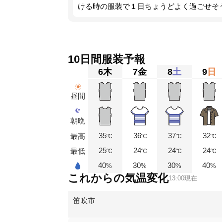
ける時の服装で１日ちょうどよく過ごせそ
10日間服装予報
6
木
7
金
8
土
9
日
昼間
朝晩
35
36
37
32
最高
℃
℃
℃
℃
25
24
24
24
最低
℃
℃
℃
℃
40
30
30
40
%
%
%
%
これからの気温変化
13:00現在
笛吹市