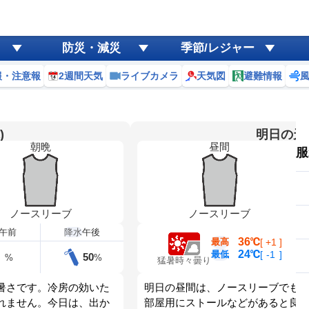
防災・減災
季節/レジャー
報・注意報
2週間天気
ライブカメラ
天気図
避難情報
)
明日の天気
朝晩
昼間
服
ノースリーブ
ノースリーブ
午前
降水
午後
36℃
最高
[
+1
]
24℃
最低
[
-1
]
50
%
%
猛暑時々曇り
暑さです。冷房の効いた
明日の昼間は、ノースリーブでも
れません。今日は、出か
部屋用にストールなどがあると良