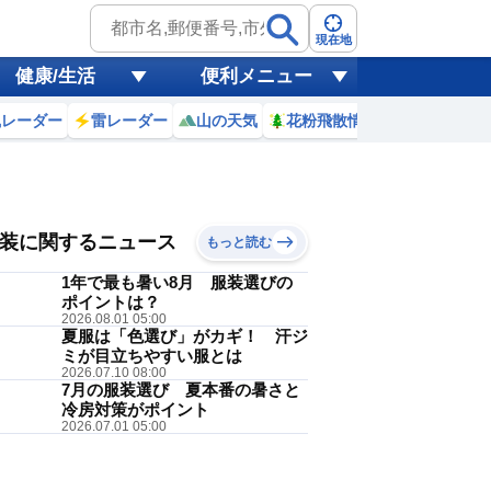
現在地
健康/生活
便利メニュー
風レーダー
雷レーダー
山の天気
花粉飛散情報
世界天気
 7(金)
朝晩
装に関するニュース
もっと読む
1年で最も暑い8月 服装選びの
ポイントは？
2026.08.01 05:00
夏服は「色選び」がカギ！ 汗ジ
Tシャツ
ミが目立ちやすい服とは
降水
午前
降水
午後
2026.07.10 08:00
7月の服装選び 夏本番の暑さと
40
50
冷房対策がポイント
%
%
2026.07.01 05:00
過ごせる暑さです。冷房の効いた
いかもしれません。明日は、朝晩