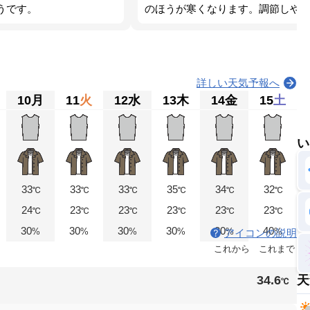
うです。
のほうが寒くなります。調節しや
詳しい天気予報へ
10
月
11
火
12
水
13
木
14
金
15
土
い
33
33
33
35
34
32
℃
℃
℃
℃
℃
℃
24
23
23
23
23
23
℃
℃
℃
℃
℃
℃
30
30
30
30
30
40
%
%
%
%
%
%
アイコンの説明
これから
これまで
34.6
天
℃