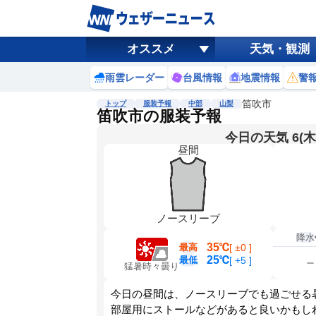
オススメ
天気・観測
雨雲レーダー
台風情報
地震情報
警
笛吹市
トップ
服装予報
中部
山梨
笛吹市の服装予報
今日の天気 6(木
昼間
ノースリーブ
降水
35℃
最高
[
±0
]
25℃
最低
[
+5
]
猛暑時々曇り
今日の昼間は、ノースリーブでも過ごせる
部屋用にストールなどがあると良いかもし