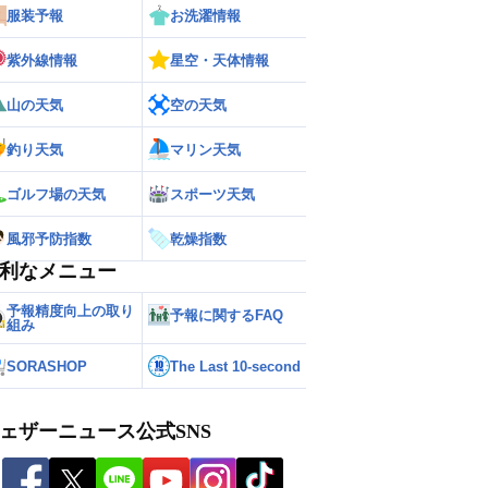
服装予報
お洗濯情報
紫外線情報
星空・天体情報
山の天気
空の天気
釣り天気
マリン天気
ゴルフ場の天気
スポーツ天気
風邪予防指数
乾燥指数
利なメニュー
予報精度向上の取り
予報に関するFAQ
組み
SORASHOP
The Last 10-second
ェザーニュース公式SNS