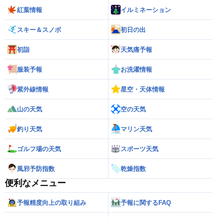
紅葉情報
イルミネーション
スキー＆スノボ
初日の出
初詣
天気痛予報
服装予報
お洗濯情報
紫外線情報
星空・天体情報
山の天気
空の天気
釣り天気
マリン天気
ゴルフ場の天気
スポーツ天気
風邪予防指数
乾燥指数
便利なメニュー
予報精度向上の取り組み
予報に関するFAQ