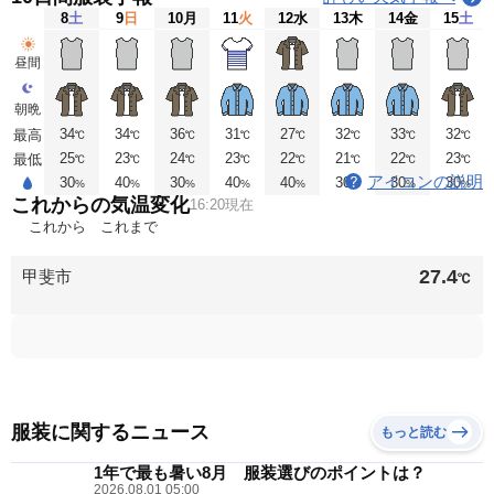
8
土
9
日
10
月
11
火
12
水
13
木
14
金
15
土
昼間
朝晩
34
34
36
31
27
32
33
32
最高
℃
℃
℃
℃
℃
℃
℃
℃
25
23
24
23
22
21
22
23
最低
℃
℃
℃
℃
℃
℃
℃
℃
アイコンの説明
30
40
30
40
40
30
30
30
%
%
%
%
%
%
%
%
これからの気温変化
16:20現在
これから
これまで
27.4
甲斐市
℃
服装に関するニュース
もっと読む
1年で最も暑い8月 服装選びのポイントは？
2026.08.01 05:00