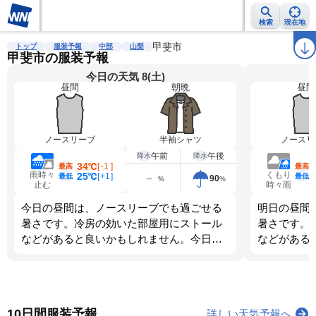
検索
現在地
雨雲レーダー
台風情報
地震情報
甲斐市
警報・注意報
2週間天気
ラ
トップ
服装予報
中部
山梨
甲斐市の服装予報
今日の天気 8(土)
昼間
朝晩
昼間
ノースリーブ
半袖シャツ
ノースリ
午前
午後
降水
降水
34℃
[
-1
]
最高
最高
雨時々
くもり
25℃
[
+1
]
最低
最低
90
%
%
止む
時々雨
今日の昼間は、ノースリーブでも過ごせる
明日の昼間
暑さです。冷房の効いた部屋用にストール
暑さです。
などがあると良いかもしれません。今日
などがある
は、朝晩と昼間では体感が大きく変わりま
は、朝晩と
す。調節しやすい服装を選びましょう。
す。調節し
10日間服装予報
詳しい天気予報へ