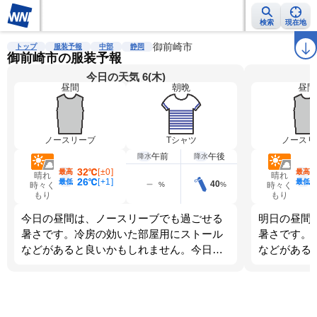
検索
現在地
雨雲レーダー
台風情報
地震情報
御前崎市
警報・注意報
2週間天気
ラ
トップ
服装予報
中部
静岡
御前崎市の服装予報
今日の天気 6(木)
昼間
朝晩
昼間
ノースリーブ
Tシャツ
ノースリ
午前
午後
降水
降水
32℃
[
±0
]
最高
最高
晴れ
晴れ
26℃
[
+1
]
最低
最低
40
%
%
時々く
時々く
もり
もり
今日の昼間は、ノースリーブでも過ごせる
明日の昼間
暑さです。冷房の効いた部屋用にストール
暑さです。
などがあると良いかもしれません。今日
などがある
は、朝晩のほうが寒くなります。調節しや
は、朝晩の
すい服装を選びましょう。
すい服装を