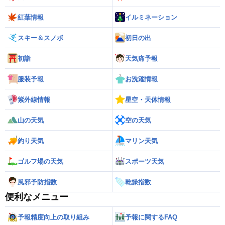
紅葉情報
イルミネーション
スキー＆スノボ
初日の出
初詣
天気痛予報
服装予報
お洗濯情報
紫外線情報
星空・天体情報
山の天気
空の天気
釣り天気
マリン天気
ゴルフ場の天気
スポーツ天気
風邪予防指数
乾燥指数
便利なメニュー
予報精度向上の取り組み
予報に関するFAQ