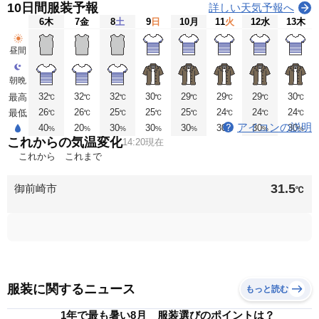
10日間服装予報
詳しい天気予報へ
6
木
7
金
8
土
9
日
10
月
11
火
12
水
13
木
昼間
朝晩
32
32
32
30
29
29
29
30
最高
℃
℃
℃
℃
℃
℃
℃
℃
26
26
25
25
25
24
24
24
最低
℃
℃
℃
℃
℃
℃
℃
℃
アイコンの説明
40
20
30
30
30
30
30
30
%
%
%
%
%
%
%
%
これからの気温変化
14:20現在
これから
これまで
31.5
御前崎市
℃
服装に関するニュース
もっと読む
1年で最も暑い8月 服装選びのポイントは？