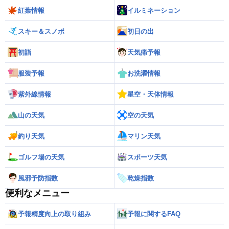
紅葉情報
イルミネーション
スキー＆スノボ
初日の出
初詣
天気痛予報
服装予報
お洗濯情報
紫外線情報
星空・天体情報
山の天気
空の天気
釣り天気
マリン天気
ゴルフ場の天気
スポーツ天気
風邪予防指数
乾燥指数
便利なメニュー
予報精度向上の取り組み
予報に関するFAQ