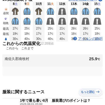
8
土
9
日
10
月
11
火
12
水
13
木
14
金
15
土
昼間
朝晩
27
25
27
25
21
26
26
25
最高
℃
℃
℃
℃
℃
℃
℃
℃
19
18
17
17
17
16
17
18
最低
℃
℃
℃
℃
℃
℃
℃
℃
アイコンの説明
30
40
30
40
40
30
30
30
%
%
%
%
%
%
%
%
これからの気温変化
12:20現在
これから
これまで
25.9
南佐久郡南牧村
℃
服装に関するニュース
もっと読む
1年で最も暑い8月 服装選びのポイントは？
2026.08.01 05:00