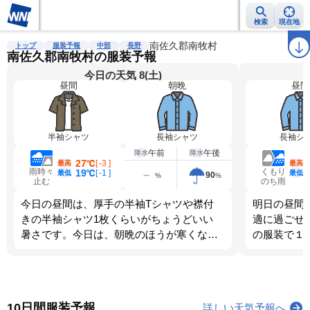
検索
現在地
雨雲レーダー
台風情報
地震情報
南佐久郡南牧村
警報・注意報
2週間天気
ラ
トップ
服装予報
中部
長野
南佐久郡南牧村の服装予報
今日の天気 8(土)
昼間
朝晩
昼間
半袖シャツ
長袖シャツ
長袖シ
午前
午後
降水
降水
27℃
[
-3
]
最高
最高
雨時々
くもり
19℃
[
-1
]
最低
最低
90
%
%
止む
のち雨
今日の昼間は、厚手の半袖Tシャツや襟付
明日の昼間
きの半袖シャツ1枚くらいがちょうどいい
適に過ごせ
暑さです。今日は、朝晩のほうが寒くなり
の服装で１
ます。調節しやすい服装を選びましょう。
す。
10日間服装予報
詳しい天気予報へ